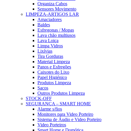
Organiza Cabos
Sensores Movimento
LIMPEZA-ARTIGOS LAR
Amaciadores
Baldes
Esfregonas / Mopas
Lava chão multiusos
Lava Loiça
Limpa Vidros
Lixívias
Tira Gorduras
Material Limpeza
Panos e Esfregões
Caixotes do Lixo
Papel Higiénico
Produtos Limpeza
Sacos
Outros Produtos Limpeza
STOCK-OFF
SEGURANÇA – SMART HOME
Alarme s/fios
Monitores para Video Porteiro
Sistema de Áudio e Video Porteiro
Video Porteiros
Smart Home e Domótica