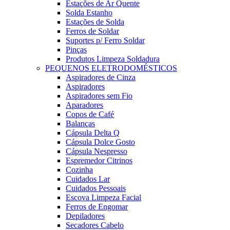
Estações de Ar Quente
Solda Estanho
Estações de Solda
Ferros de Soldar
Suportes p/ Ferro Soldar
Pinças
Produtos Limpeza Soldadura
PEQUENOS ELETRODOMÉSTICOS
Aspiradores de Cinza
Aspiradores
Aspiradores sem Fio
Aparadores
Copos de Café
Balanças
Cápsula Delta Q
Cápsula Dolce Gosto
Cápsula Nespresso
Espremedor Citrinos
Cozinha
Cuidados Lar
Cuidados Pessoais
Escova Limpeza Facial
Ferros de Engomar
Depiladores
Secadores Cabelo