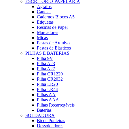
ESCRITÓRIO-PAPELARIA
Agrafos
Canetas
Cadernos Blocos A5
Etiquetas
Resmas de Papel
Marcadores
Micas
Pastas de Arquivo
Pastas de Elásticos
PILHAS E BATERIAS
Pilha 9V
Pilha A23
Pilha A27
Pilha CR1220
Pilha CR2032
Pilha LR20
Pilha LR44
Pilhas AA
Pilhas AAA
Pilhas Recarregáveis
Baterias
SOLDADURA
Bicos Ponteiras
Dessoldadores