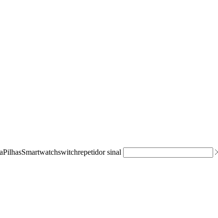
a
Pilhas
Smartwatch
switch
repetidor sinal