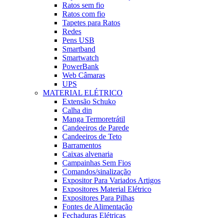
Ratos sem fio
Ratos com fio
Tapetes para Ratos
Redes
Pens USB
Smartband
Smartwatch
PowerBank
Web Câmaras
UPS
MATERIAL ELÉTRICO
Extensão Schuko
Calha din
Manga Termoretrátil
Candeeiros de Parede
Candeeiros de Teto
Barramentos
Caixas alvenaria
Campainhas Sem Fios
Comandos/sinalização
Expositor Para Variados Artigos
Expositores Material Elétrico
Expositores Para Pilhas
Fontes de Alimentação
Fechaduras Elétricas