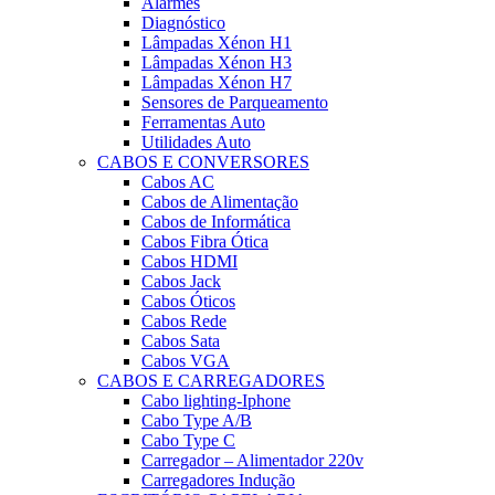
Alarmes
Diagnóstico
Lâmpadas Xénon H1
Lâmpadas Xénon H3
Lâmpadas Xénon H7
Sensores de Parqueamento
Ferramentas Auto
Utilidades Auto
CABOS E CONVERSORES
Cabos AC
Cabos de Alimentação
Cabos de Informática
Cabos Fibra Ótica
Cabos HDMI
Cabos Jack
Cabos Óticos
Cabos Rede
Cabos Sata
Cabos VGA
CABOS E CARREGADORES
Cabo lighting-Iphone
Cabo Type A/B
Cabo Type C
Carregador – Alimentador 220v
Carregadores Indução