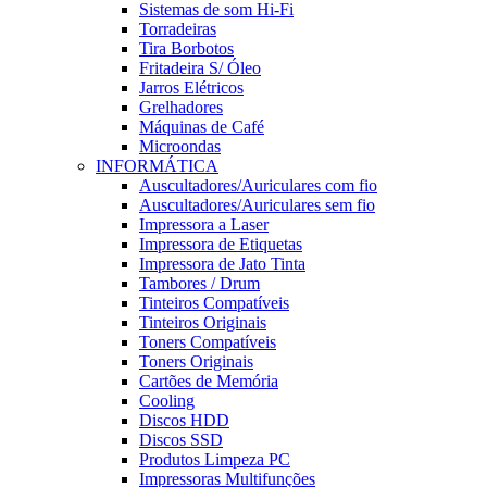
Sistemas de som Hi-Fi
Torradeiras
Tira Borbotos
Fritadeira S/ Óleo
Jarros Elétricos
Grelhadores
Máquinas de Café
Microondas
INFORMÁTICA
Auscultadores/Auriculares com fio
Auscultadores/Auriculares sem fio
Impressora a Laser
Impressora de Etiquetas
Impressora de Jato Tinta
Tambores / Drum
Tinteiros Compatíveis
Tinteiros Originais
Toners Compatíveis
Toners Originais
Cartões de Memória
Cooling
Discos HDD
Discos SSD
Produtos Limpeza PC
Impressoras Multifunções