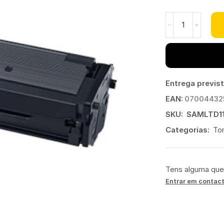
Entrega previs
EAN:
07004432
SKU:
SAMLTD11
Categorias:
To
Tens alguma que
Entrar em contac