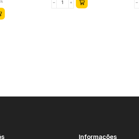
o
VA
ós
Informações