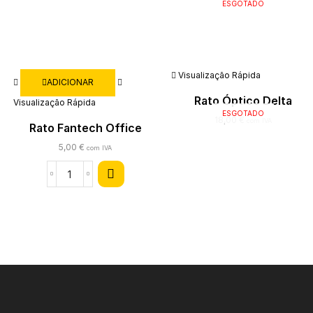
ESGOTADO
Visualização Rápida
ADICIONAR
Rato Óptico Delta
Visualização Rápida
ESGOTADO
4000DPI LED – TALIUS
18,00
€
com IVA
Rato Fantech Office
Wireless 1706 Preto
5,00
€
com IVA