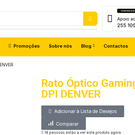
Chamada para 
atch
Apoio ao
255 10
Promoções
Sobre nós
Blog
Contactos
DENVER
Rato Óptico Gamin
DPI DENVER
Adicionar à Lista de Desejos
Comparar
18 pessoas estão a ver este produto agora