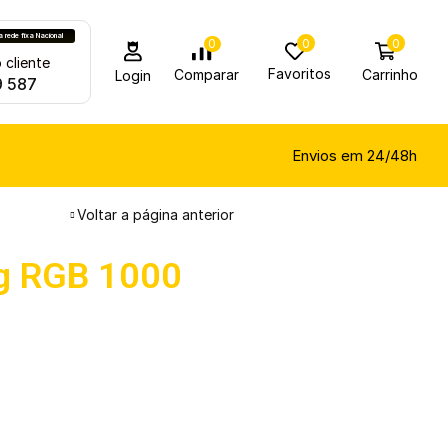
rede fixa Nacional
0
0
0
 cliente
Favoritos
Carrinho
Comparar
Login
9 587
Envios em 24/48h
Voltar a página anterior
g RGB 1000