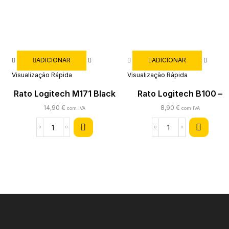
ADICIONAR
ADICIONAR
Visualização Rápida
Visualização Rápida
Rato Logitech M171 Black
Rato Logitech B100 –
Wireless
1000DPI C/cabo usb
14,90
€
8,90
€
com IVA
com IVA