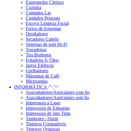
Espremedor Citrinos
Cozinha
Cuidados Lar
Cuidados Pessoais
Escova Limpeza Facial
Ferros de Engomar
Depiladores
Secadores Cabelo
Sistemas de som Hi-Fi
Torradeiras
Tira Borbotos
Fritadeira S/ Óleo
Jarros Elétricos
Grelhadores
Máquinas de Café
Microondas
INFORMÁTICA
Auscultadores/Auriculares com fio
Auscultadores/Auriculares sem fio
Impressora a Laser
Impressora de Etiquetas
Impressora de Jato Tinta
Tambores / Drum
Tinteiros Compatíveis
Tinteiros Originais