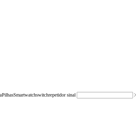
a
Pilhas
Smartwatch
switch
repetidor sinal