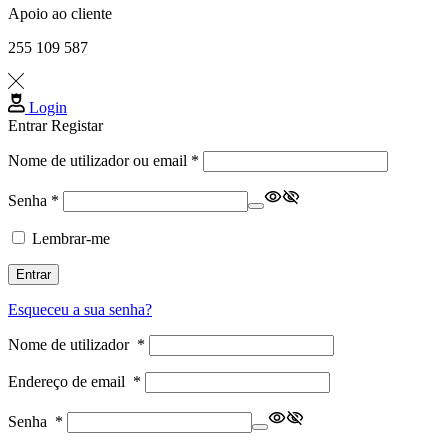
Apoio ao cliente
255 109 587
Login
Entrar
Registar
Obrigatório
Nome de utilizador ou email
*
Obrigatório
Senha
*
Lembrar-me
Entrar
Esqueceu a sua senha?
Nome de utilizador
*
Endereço de email
*
Senha
*