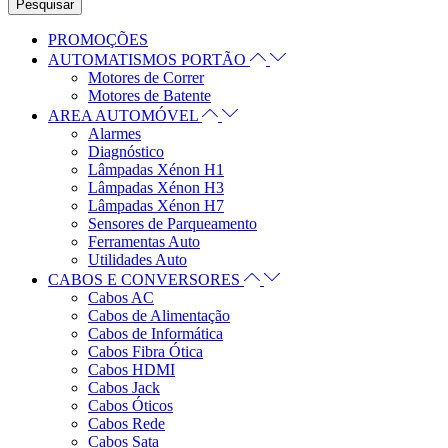
Pesquisar
PROMOÇÕES
AUTOMATISMOS PORTÃO
Motores de Correr
Motores de Batente
AREA AUTOMÓVEL
Alarmes
Diagnóstico
Lâmpadas Xénon H1
Lâmpadas Xénon H3
Lâmpadas Xénon H7
Sensores de Parqueamento
Ferramentas Auto
Utilidades Auto
CABOS E CONVERSORES
Cabos AC
Cabos de Alimentação
Cabos de Informática
Cabos Fibra Ótica
Cabos HDMI
Cabos Jack
Cabos Óticos
Cabos Rede
Cabos Sata