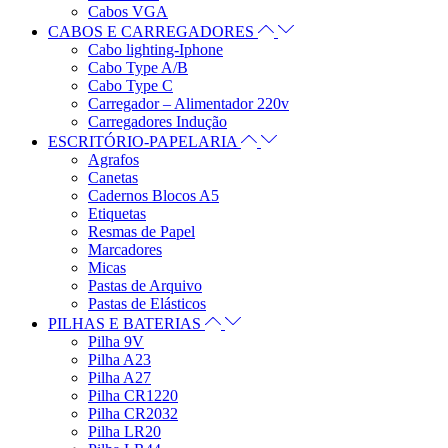
Cabos VGA
CABOS E CARREGADORES
Cabo lighting-Iphone
Cabo Type A/B
Cabo Type C
Carregador – Alimentador 220v
Carregadores Indução
ESCRITÓRIO-PAPELARIA
Agrafos
Canetas
Cadernos Blocos A5
Etiquetas
Resmas de Papel
Marcadores
Micas
Pastas de Arquivo
Pastas de Elásticos
PILHAS E BATERIAS
Pilha 9V
Pilha A23
Pilha A27
Pilha CR1220
Pilha CR2032
Pilha LR20