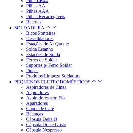
Pilha LR44
Pilhas AA
Pilhas AAA
Pilhas Recarregáveis
Baterias
SOLDADURA
Bicos Ponteiras
Dessoldadores
Estações de Ar Quente
Solda Estanho
Estações de Solda
Ferros de Soldar
Suportes p/ Ferro Soldar
Pinças
Produtos Limpeza Soldadura
PEQUENOS ELETRODOMÉSTICOS
Aspiradores de Cinza
Aspiradores
Aspiradores sem Fio
Aparadores
Copos de Café
Balanças
Cápsula Delta Q
Cápsula Dolce Gosto
Cápsula Nespresso