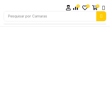
0
0
0
Pesquisar por
Camaras