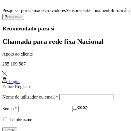
Pesquisar por
Camaras
Gravadores
Sensores estacionamento
Informátic
Pesquisar
Recomendado para si
Chamada para rede fixa Nacional
Apoio ao cliente
255 109 587
Login
Entrar
Registar
Obrigatório
Nome de utilizador ou email
*
Obrigatório
Senha
*
Lembrar-me
Entrar