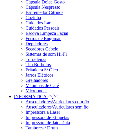
Cápsula Dolce Gosto
Cápsula Nespresso
Espremedor Citrinos
Cozinha
Cuidados Lar
Cuidados Pessoais
Escova Limpeza Facial
Ferros de Engomar
Depiladores
Secadores Cabelo
Sistemas de som Hi-Fi
Torradeiras
Tira Borbotos
Fritadeira S/ Óleo
Jarros Elétricos
Grelhadores
Máquinas de Café
Microondas
INFORMÁTICA
Auscultadores/Auriculares com fio
Auscultadores/Auriculares sem fio
Impressora a Laser
Impressora de Etiquetas
Impressora de Jato Tinta
Tambores / Drum