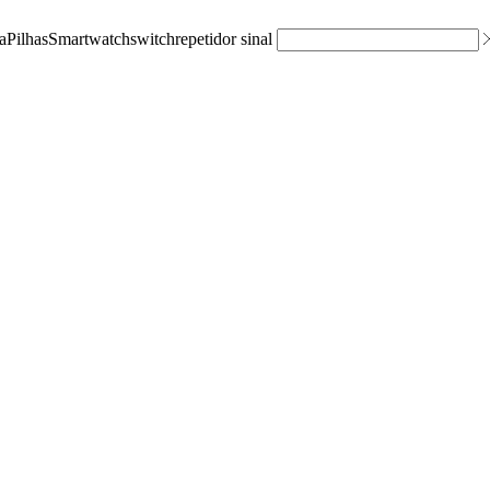
a
Pilhas
Smartwatch
switch
repetidor sinal