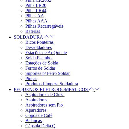
Pilha CR2032
Pilha LR20
Pilha LR44
Pilhas AA
Pilhas AAA
Pilhas Recarregáveis
Baterias
SOLDADURA
Bicos Ponteiras
Dessoldadores
Estações de Ar Quente
Solda Estanho
Estações de Solda
Ferros de Soldar
Suportes p/ Ferro Soldar
Pinças
Produtos Limpeza Soldadura
PEQUENOS ELETRODOMÉSTICOS
Aspiradores de Cinza
Aspiradores
Aspiradores sem Fio
Aparadores
Copos de Café
Balanças
Cápsula Delta Q