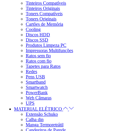
Tinteiros Compatíveis
Tinteiros Originais
Toners Compatíveis
Toners Originais
Cartões de Memória
Cooling
Discos HDD
Discos SSD
Produtos Limpeza PC
Impressoras Multifunções
Ratos sem fio
Ratos com fio
Tapetes para Ratos
Redes
Pens USB
Smartband
Smartwatch
PowerBank
Web Câmaras
UPS
MATERIAL ELÉTRICO
Extensão Schuko
Calha din
Manga Termoretrátil
Candeeiros de Parede