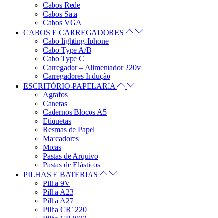
Cabos Rede
Cabos Sata
Cabos VGA
CABOS E CARREGADORES
Cabo lighting-Iphone
Cabo Type A/B
Cabo Type C
Carregador – Alimentador 220v
Carregadores Indução
ESCRITÓRIO-PAPELARIA
Agrafos
Canetas
Cadernos Blocos A5
Etiquetas
Resmas de Papel
Marcadores
Micas
Pastas de Arquivo
Pastas de Elásticos
PILHAS E BATERIAS
Pilha 9V
Pilha A23
Pilha A27
Pilha CR1220