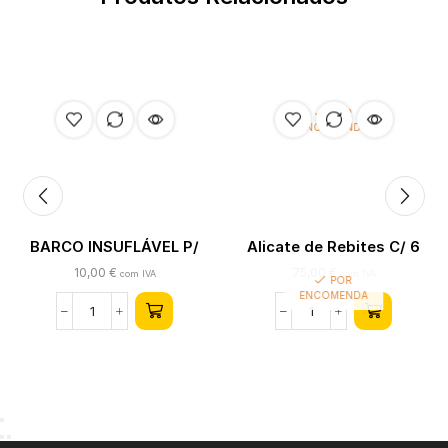
POR
ENCOMENDA
BARCO INSUFLÁVEL P/
Alicate de Rebites C/ 6
CRIANÇAS – BESTWAY
Adaptadores E 150 Porcas
10,00
€
75,00
€
com IVA
com IVA
POR
de Rebite
ENCOMENDA