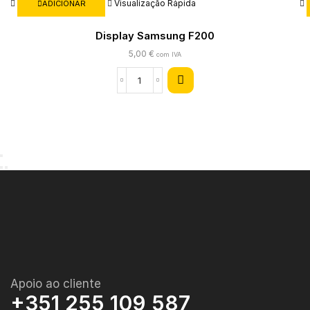
Visualização Rápida
ADICIONAR
Display Samsung F200
5,00
€
com IVA
Apoio ao cliente
+351 255 109 587