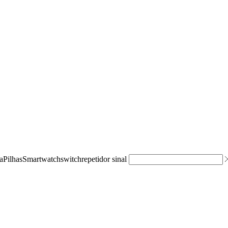
a
Pilhas
Smartwatch
switch
repetidor sinal