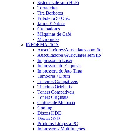
Sistemas de som Hi-Fi
Torradeiras
Tira Borbotos
Fritadeira S/ Óleo
Jarros Elétricos
Grelhadores
Máquinas de Café
Microondas
INFORMÁTICA
Auscultadores/Auriculares com fio
Auscultadores/Auriculares sem fio
Impressora a Laser
Impressora de Etiquetas
Impressora de Jato Tinta
Tambores / Drum
Tinteiros Compatíveis
Tinteiros Originais
Toners Compatíveis
Toners Originais
Cartões de Memória
Cooling
Discos HDD
Discos SSD
Produtos Limpeza PC
Impressoras Multifunções