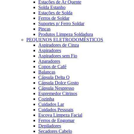
Estações de Ar Quente
Solda Estanho
Estações de Solda
Ferros de Soldar
Suportes p/ Ferro Soldar
Pinças
Produtos Limpeza Soldadura
PEQUENOS ELETRODOMÉSTICOS
Aspiradores de Cinza
Aspiradores
Aspiradores sem Fio
Aparadores
Copos de Café
Balanças
Cápsula Delta Q
Cápsula Dolce Gosto
Cápsula Nespresso
Espremedor Citrinos
Cozinha
Cuidados Lar
Cuidados Pessoais
Escova Limpeza Facial
Ferros de Engomar
Depiladores
Secadores Cabelo