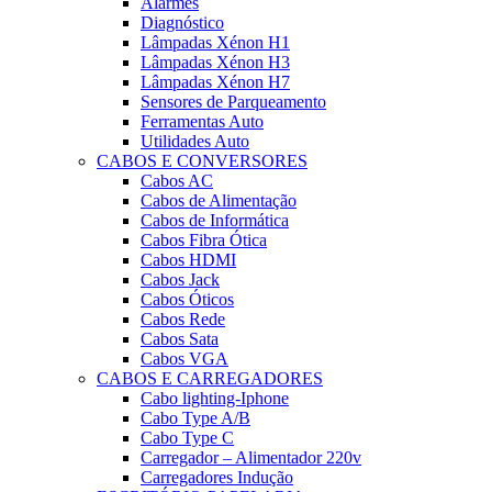
Alarmes
Diagnóstico
Lâmpadas Xénon H1
Lâmpadas Xénon H3
Lâmpadas Xénon H7
Sensores de Parqueamento
Ferramentas Auto
Utilidades Auto
CABOS E CONVERSORES
Cabos AC
Cabos de Alimentação
Cabos de Informática
Cabos Fibra Ótica
Cabos HDMI
Cabos Jack
Cabos Óticos
Cabos Rede
Cabos Sata
Cabos VGA
CABOS E CARREGADORES
Cabo lighting-Iphone
Cabo Type A/B
Cabo Type C
Carregador – Alimentador 220v
Carregadores Indução