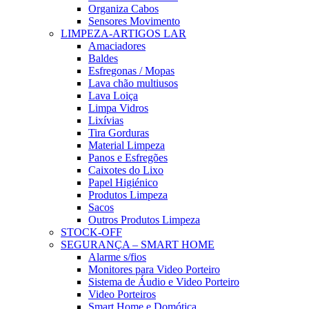
Organiza Cabos
Sensores Movimento
LIMPEZA-ARTIGOS LAR
Amaciadores
Baldes
Esfregonas / Mopas
Lava chão multiusos
Lava Loiça
Limpa Vidros
Lixívias
Tira Gorduras
Material Limpeza
Panos e Esfregões
Caixotes do Lixo
Papel Higiénico
Produtos Limpeza
Sacos
Outros Produtos Limpeza
STOCK-OFF
SEGURANÇA – SMART HOME
Alarme s/fios
Monitores para Video Porteiro
Sistema de Áudio e Video Porteiro
Video Porteiros
Smart Home e Domótica