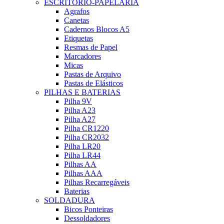
ESCRITÓRIO-PAPELARIA
Agrafos
Canetas
Cadernos Blocos A5
Etiquetas
Resmas de Papel
Marcadores
Micas
Pastas de Arquivo
Pastas de Elásticos
PILHAS E BATERIAS
Pilha 9V
Pilha A23
Pilha A27
Pilha CR1220
Pilha CR2032
Pilha LR20
Pilha LR44
Pilhas AA
Pilhas AAA
Pilhas Recarregáveis
Baterias
SOLDADURA
Bicos Ponteiras
Dessoldadores