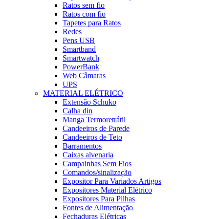
Ratos sem fio
Ratos com fio
Tapetes para Ratos
Redes
Pens USB
Smartband
Smartwatch
PowerBank
Web Câmaras
UPS
MATERIAL ELÉTRICO
Extensão Schuko
Calha din
Manga Termoretrátil
Candeeiros de Parede
Candeeiros de Teto
Barramentos
Caixas alvenaria
Campainhas Sem Fios
Comandos/sinalização
Expositor Para Variados Artigos
Expositores Material Elétrico
Expositores Para Pilhas
Fontes de Alimentação
Fechaduras Elétricas