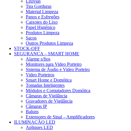
Lixívias
Tira Gorduras
Material Limpeza
Panos e Esfregões
Caixotes do Lixo
Papel Higiénico
Produtos Limpeza
Sacos
Outros Produtos Limpeza
STOCK-OFF
SEGURANÇA – SMART HOME
Alarme s/fios
Monitores para Video Porteiro
Sistema de Áudio e Video Porteiro
Video Porteiros
Smart Home e Domótica
Tomadas Inteligentes
Módulos e Comutadores Domótica
Câmaras de Vigilância
Gravadores de Vigilância
Câmaras IP
Baluns
Extensores de Sinal – Amplificadores
ILUMINAÇÃO LED
Apliques LED