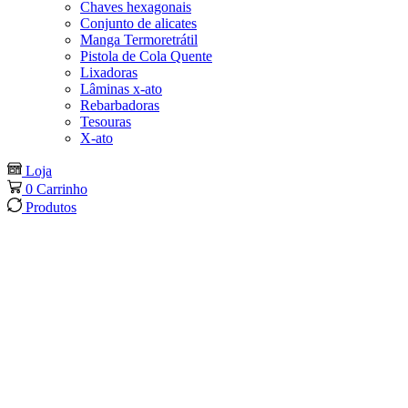
Chaves hexagonais
Conjunto de alicates
Manga Termoretrátil
Pistola de Cola Quente
Lixadoras
Lâminas x-ato
Rebarbadoras
Tesouras
X-ato
Loja
0
Carrinho
Produtos