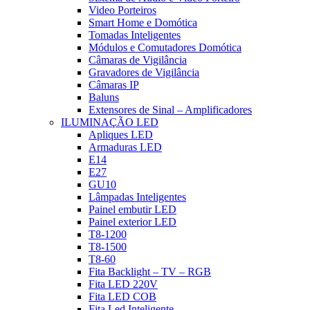
Video Porteiros
Smart Home e Domótica
Tomadas Inteligentes
Módulos e Comutadores Domótica
Câmaras de Vigilância
Gravadores de Vigilância
Câmaras IP
Baluns
Extensores de Sinal – Amplificadores
ILUMINAÇÃO LED
Apliques LED
Armaduras LED
E14
E27
GU10
Lâmpadas Inteligentes
Painel embutir LED
Painel exterior LED
T8-1200
T8-1500
T8-60
Fita Backlight – TV – RGB
Fita LED 220V
Fita LED COB
Fita Led Inteligente