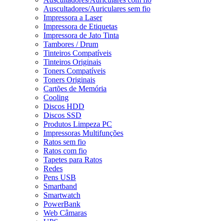
Auscultadores/Auriculares sem fio
Impressora a Laser
Impressora de Etiquetas
Impressora de Jato Tinta
Tambores / Drum
Tinteiros Compatíveis
Tinteiros Originais
Toners Compatíveis
Toners Originais
Cartões de Memória
Cooling
Discos HDD
Discos SSD
Produtos Limpeza PC
Impressoras Multifunções
Ratos sem fio
Ratos com fio
Tapetes para Ratos
Redes
Pens USB
Smartband
Smartwatch
PowerBank
Web Câmaras