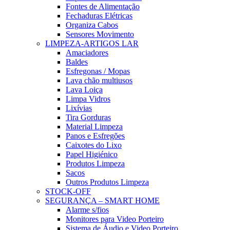
Fontes de Alimentação
Fechaduras Elétricas
Organiza Cabos
Sensores Movimento
LIMPEZA-ARTIGOS LAR
Amaciadores
Baldes
Esfregonas / Mopas
Lava chão multiusos
Lava Loiça
Limpa Vidros
Lixívias
Tira Gorduras
Material Limpeza
Panos e Esfregões
Caixotes do Lixo
Papel Higiénico
Produtos Limpeza
Sacos
Outros Produtos Limpeza
STOCK-OFF
SEGURANÇA – SMART HOME
Alarme s/fios
Monitores para Video Porteiro
Sistema de Áudio e Video Porteiro