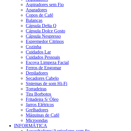
Aspiradores sem Fio
Aparadores
Copos de Café
Balanças
Cápsula Delta Q
Cápsula Dolce Gosto
Cápsula Nespresso
Espremedor Citrinos
Cozinha
Cuidados Lar
Cuidados Pessoais
Escova Limpeza Facial
Ferros de Engomar
Depiladores
Secadores Cabelo
Sistemas de som Hi-Fi
Torradeiras
Tira Borbotos
Fritadeira S/ Óleo
Jarros Elétricos
Grelhadores
Máquinas de Café
Microondas
INFORMÁTICA
Auscultadores/Auriculares com fio