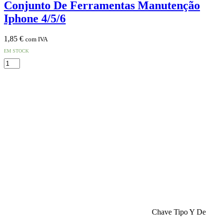
Conjunto De Ferramentas Manutenção
Iphone 4/5/6
1,85
€
com IVA
EM STOCK
Quantidade
de
Conjunto
De
Ferramentas
Manutenção
Iphone
4/5/6
Chave Tipo Y De