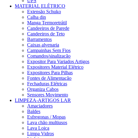
UPS
MATERIAL ELÉTRICO
Extensão Schuko
Calha din
Manga Termoretrátil
Candeeiros de Parede
Candeeiros de Teto
Barramentos
Caixas alvenaria
Campainhas Sem Fios
Comandos/sinalização
Expositor Para Variados Artigos
Expositores Material Elétrico
Expositores Para Pilhas
Fontes de Alimentação
Fechaduras Elétricas
Organiza Cabos
Sensores Movimento
LIMPEZA-ARTIGOS LAR
Amaciadores
Baldes
Esfregonas / Mopas
Lava chão multiusos
Lava Loiça
Limpa Vidros