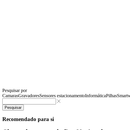
Pesquisar por
Camaras
Gravadores
Sensores estacionamento
Informática
Pilhas
Smartw
Pesquisar
Recomendado para si