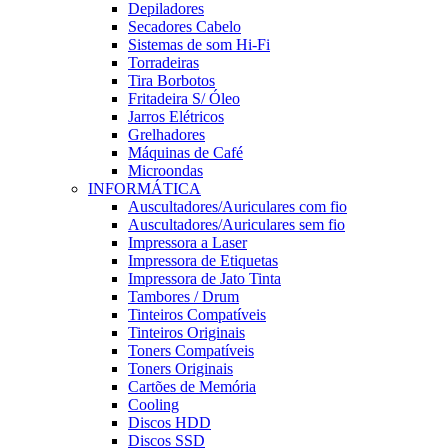
Depiladores
Secadores Cabelo
Sistemas de som Hi-Fi
Torradeiras
Tira Borbotos
Fritadeira S/ Óleo
Jarros Elétricos
Grelhadores
Máquinas de Café
Microondas
INFORMÁTICA
Auscultadores/Auriculares com fio
Auscultadores/Auriculares sem fio
Impressora a Laser
Impressora de Etiquetas
Impressora de Jato Tinta
Tambores / Drum
Tinteiros Compatíveis
Tinteiros Originais
Toners Compatíveis
Toners Originais
Cartões de Memória
Cooling
Discos HDD
Discos SSD