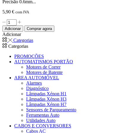
Precisão 0.6mm...
5,90
€
com IVA
Quantidade
de
Adicionar
Comprar agora
Chave
Adicionar
Tipo
Categorias
Y
Categorias
De
Precisão
PROMOÇÕES
0.6mm
AUTOMATISMOS PORTÃO
P/
Motores de Correr
Iphone
Motores de Batente
7
AREA AUTOMÓVEL
PROSKIT
Alarmes
Diagnóstico
Lâmpadas Xénon H1
Lâmpadas Xénon H3
Lâmpadas Xénon H7
Sensores de Parqueamento
Ferramentas Auto
Utilidades Auto
CABOS E CONVERSORES
Cabos AC