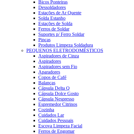
Bicos Ponteiras
Dessoldadores
Estações de Ar Quente
Solda Estanho
Estações de Solda
Ferros de Soldar
Suportes p/ Ferro Soldar
Pinças
Produtos Limpeza Soldadura
PEQUENOS ELETRODOMÉSTICOS
Aspiradores de Cinza
Aspiradores
Aspiradores sem Fio
Aparadores
Copos de Café
Balanças
Cápsula Delta Q
Cápsula Dolce Gosto
Cápsula Nespresso
Espremedor Citrinos
Cozinha
Cuidados Lar
Cuidados Pessoais
Escova Limpeza Facial
Ferros de Engomar