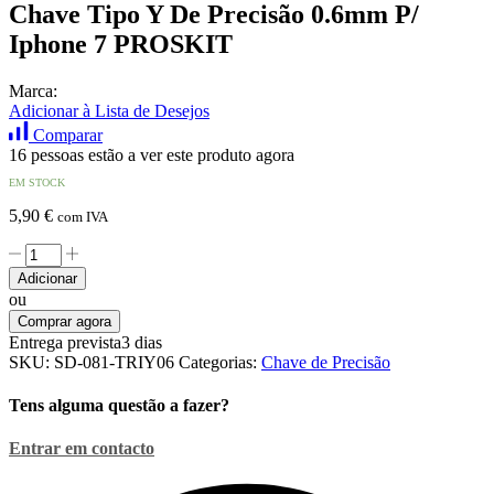
Chave Tipo Y De Precisão 0.6mm P/
Iphone 7 PROSKIT
Marca:
Adicionar à Lista de Desejos
Comparar
16 pessoas estão a ver este produto agora
EM STOCK
5,90
€
com IVA
Quantidade
de
Adicionar
Chave
ou
Tipo
Comprar agora
Y
Entrega prevista
3 dias
De
SKU:
SD-081-TRIY06
Categorias:
Chave de Precisão
Precisão
0.6mm
Tens alguma questão a fazer?
P/
Iphone
Entrar em contacto
7
PROSKIT