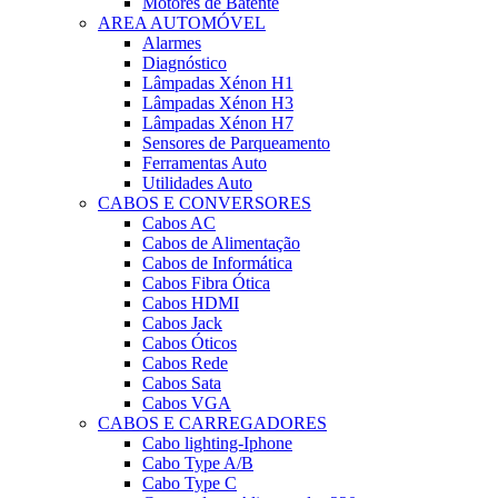
Motores de Batente
AREA AUTOMÓVEL
Alarmes
Diagnóstico
Lâmpadas Xénon H1
Lâmpadas Xénon H3
Lâmpadas Xénon H7
Sensores de Parqueamento
Ferramentas Auto
Utilidades Auto
CABOS E CONVERSORES
Cabos AC
Cabos de Alimentação
Cabos de Informática
Cabos Fibra Ótica
Cabos HDMI
Cabos Jack
Cabos Óticos
Cabos Rede
Cabos Sata
Cabos VGA
CABOS E CARREGADORES
Cabo lighting-Iphone
Cabo Type A/B
Cabo Type C