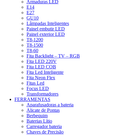
Armaduras LED
E14
E27
GU10
Lâmpadas Inteligentes
Painel embutir LED
Painel exterior LED
T8-1200
T8-1500
T8-60
Fita Backlight – TV – RGB
Fita LED 220V
Fita LED COB
Fita Led Inteligente
Fita Neon Flex
Fitas Led
Focus LED
Transformadores
FERRAMENTAS
Aparafusadoras a bateria
Alicate de Pontas
Berbequim
Baterias Lítio
Carregador bateria
Chaves de Precisão