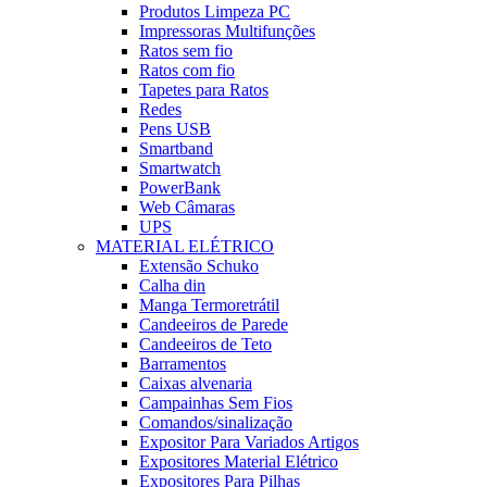
Produtos Limpeza PC
Impressoras Multifunções
Ratos sem fio
Ratos com fio
Tapetes para Ratos
Redes
Pens USB
Smartband
Smartwatch
PowerBank
Web Câmaras
UPS
MATERIAL ELÉTRICO
Extensão Schuko
Calha din
Manga Termoretrátil
Candeeiros de Parede
Candeeiros de Teto
Barramentos
Caixas alvenaria
Campainhas Sem Fios
Comandos/sinalização
Expositor Para Variados Artigos
Expositores Material Elétrico
Expositores Para Pilhas