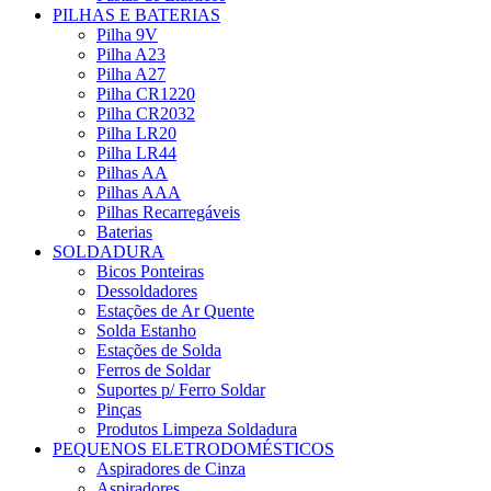
PILHAS E BATERIAS
Pilha 9V
Pilha A23
Pilha A27
Pilha CR1220
Pilha CR2032
Pilha LR20
Pilha LR44
Pilhas AA
Pilhas AAA
Pilhas Recarregáveis
Baterias
SOLDADURA
Bicos Ponteiras
Dessoldadores
Estações de Ar Quente
Solda Estanho
Estações de Solda
Ferros de Soldar
Suportes p/ Ferro Soldar
Pinças
Produtos Limpeza Soldadura
PEQUENOS ELETRODOMÉSTICOS
Aspiradores de Cinza
Aspiradores