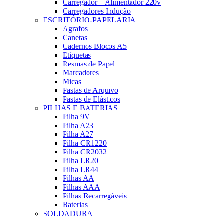
Carregador – Alimentador 220v
Carregadores Indução
ESCRITÓRIO-PAPELARIA
Agrafos
Canetas
Cadernos Blocos A5
Etiquetas
Resmas de Papel
Marcadores
Micas
Pastas de Arquivo
Pastas de Elásticos
PILHAS E BATERIAS
Pilha 9V
Pilha A23
Pilha A27
Pilha CR1220
Pilha CR2032
Pilha LR20
Pilha LR44
Pilhas AA
Pilhas AAA
Pilhas Recarregáveis
Baterias
SOLDADURA