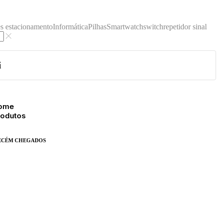
s estacionamento
Informática
Pilhas
Smartwatch
switch
repetidor sinal
i
ome
rodutos
ECÉM
CHEGADOS