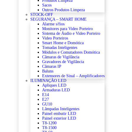
Produtos Limpeza
Sacos
Outros Produtos Limpeza
STOCK-OFF
SEGURANÇA – SMART HOME
Alarme s/fios
Monitores para Video Porteiro
Sistema de Áudio e Video Porteiro
Video Porteiros
Smart Home e Domótica
Tomadas Inteligentes
Módulos e Comutadores Domótica
Câmaras de Vigilância
Gravadores de Vigilância
Câmaras IP
Baluns
Extensores de Sinal – Amplificadores
ILUMINAÇÃO LED
Apliques LED
Armaduras LED
E14
E27
GU10
Lâmpadas Inteligentes
Painel embutir LED
Painel exterior LED
T8-1200
T8-1500