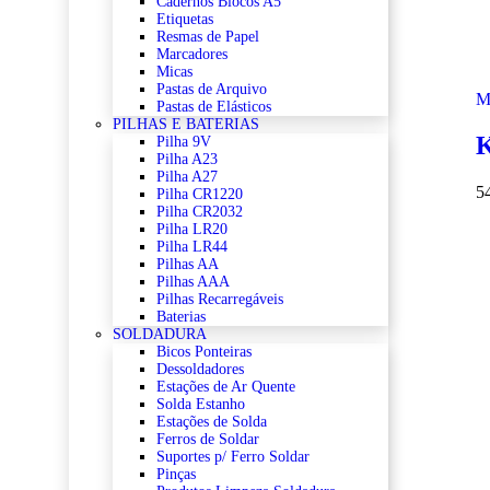
Cadernos Blocos A5
Etiquetas
Resmas de Papel
Marcadores
Micas
Pastas de Arquivo
M
Pastas de Elásticos
PILHAS E BATERIAS
K
Pilha 9V
Pilha A23
Pilha A27
5
Pilha CR1220
Pilha CR2032
Pilha LR20
Pilha LR44
Pilhas AA
Pilhas AAA
Pilhas Recarregáveis
Baterias
SOLDADURA
Bicos Ponteiras
Dessoldadores
Estações de Ar Quente
Solda Estanho
Estações de Solda
Ferros de Soldar
Suportes p/ Ferro Soldar
Pinças