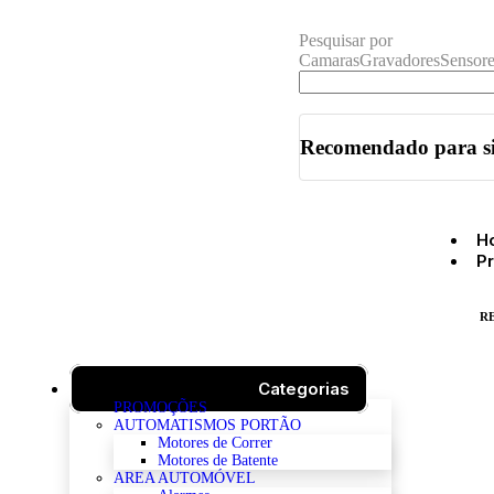
Pesquisar por
Camaras
Gravadores
Sensore
Recomendado para s
H
P
R
Categorias
PROMOÇÕES
AUTOMATISMOS PORTÃO
Motores de Correr
Motores de Batente
AREA AUTOMÓVEL