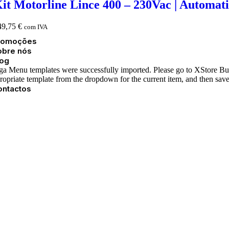
it Motorline Lince 400 – 230Vac | Automat
49,75
€
com IVA
romoções
obre nós
log
a Menu templates were successfully imported. Please go to XStore Bui
ropriate template from the dropdown for the current item, and then sav
ontactos