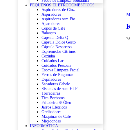
Produtos Limpeza Soldadura
PEQUENOS ELETRODOMÉSTICOS
Aspiradores de Cinza
M
Aspiradores
Aspiradores sem Fio
Aparadores
K
Copos de Café
Balanças
Cápsula Delta Q
3
Cápsula Dolce Gosto
Cápsula Nespresso
Espremedor Citrinos
Cozinha
Cuidados Lar
Cuidados Pessoais
Escova Limpeza Facial
Ferros de Engomar
Depiladores
Secadores Cabelo
Sistemas de som Hi-Fi
Torradeiras
Tira Borbotos
Fritadeira S/ Óleo
Jarros Elétricos
Grelhadores
Máquinas de Café
Microondas
INFORMÁTICA