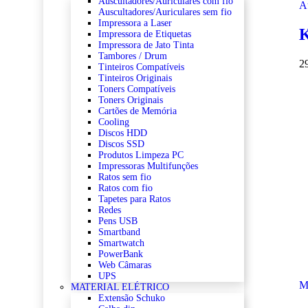
Auscultadores/Auriculares com fio
A
Auscultadores/Auriculares sem fio
Impressora a Laser
K
Impressora de Etiquetas
Impressora de Jato Tinta
Tambores / Drum
2
Tinteiros Compatíveis
Tinteiros Originais
Toners Compatíveis
Toners Originais
Cartões de Memória
Cooling
Discos HDD
Discos SSD
Produtos Limpeza PC
Impressoras Multifunções
Ratos sem fio
Ratos com fio
Tapetes para Ratos
Redes
Pens USB
Smartband
Smartwatch
PowerBank
Web Câmaras
UPS
M
MATERIAL ELÉTRICO
Extensão Schuko