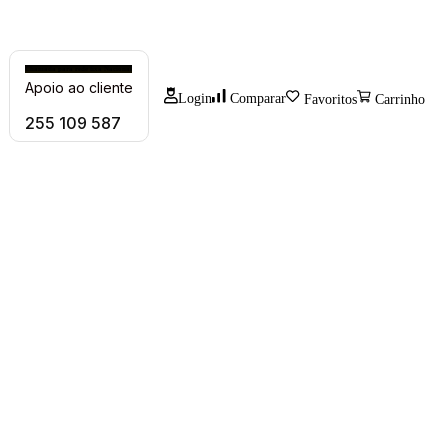
Chamada para rede fixa Nacional
Apoio ao cliente
Login
0
0
0
Comparar
Favoritos
Carrinho
255 109 587