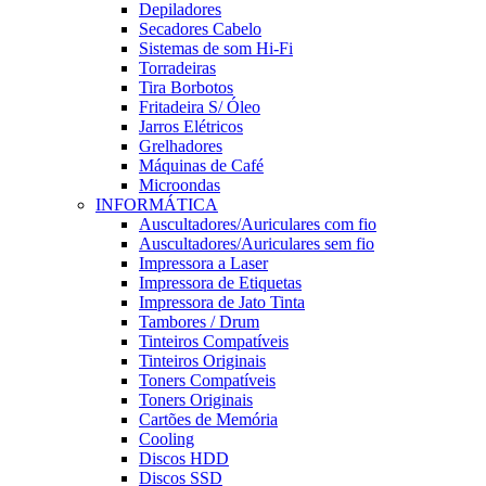
Depiladores
Secadores Cabelo
Sistemas de som Hi-Fi
Torradeiras
Tira Borbotos
Fritadeira S/ Óleo
Jarros Elétricos
Grelhadores
Máquinas de Café
Microondas
INFORMÁTICA
Auscultadores/Auriculares com fio
Auscultadores/Auriculares sem fio
Impressora a Laser
Impressora de Etiquetas
Impressora de Jato Tinta
Tambores / Drum
Tinteiros Compatíveis
Tinteiros Originais
Toners Compatíveis
Toners Originais
Cartões de Memória
Cooling
Discos HDD
Discos SSD