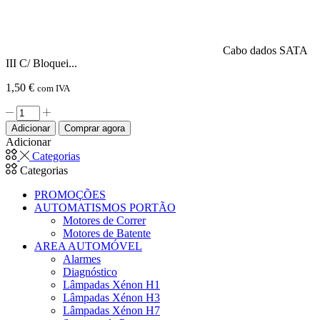
Cabo dados SATA
III C/ Bloquei...
1,50
€
com IVA
Quantidade
de
Adicionar
Comprar agora
Cabo
Adicionar
dados
Categorias
SATA
Categorias
III
C/
PROMOÇÕES
Bloqueio
AUTOMATISMOS PORTÃO
0.5m
Motores de Correr
LANBERG
Motores de Batente
AREA AUTOMÓVEL
Alarmes
Diagnóstico
Lâmpadas Xénon H1
Lâmpadas Xénon H3
Lâmpadas Xénon H7