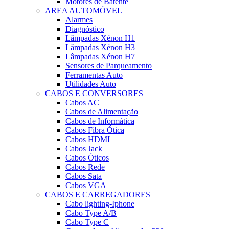
Motores de Batente
AREA AUTOMÓVEL
Alarmes
Diagnóstico
Lâmpadas Xénon H1
Lâmpadas Xénon H3
Lâmpadas Xénon H7
Sensores de Parqueamento
Ferramentas Auto
Utilidades Auto
CABOS E CONVERSORES
Cabos AC
Cabos de Alimentação
Cabos de Informática
Cabos Fibra Ótica
Cabos HDMI
Cabos Jack
Cabos Óticos
Cabos Rede
Cabos Sata
Cabos VGA
CABOS E CARREGADORES
Cabo lighting-Iphone
Cabo Type A/B
Cabo Type C