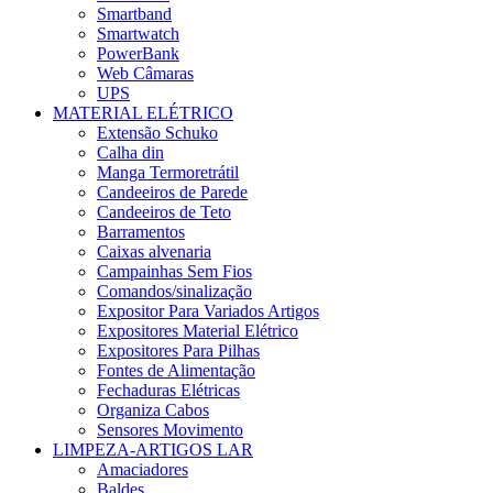
Smartband
Smartwatch
PowerBank
Web Câmaras
UPS
MATERIAL ELÉTRICO
Extensão Schuko
Calha din
Manga Termoretrátil
Candeeiros de Parede
Candeeiros de Teto
Barramentos
Caixas alvenaria
Campainhas Sem Fios
Comandos/sinalização
Expositor Para Variados Artigos
Expositores Material Elétrico
Expositores Para Pilhas
Fontes de Alimentação
Fechaduras Elétricas
Organiza Cabos
Sensores Movimento
LIMPEZA-ARTIGOS LAR
Amaciadores
Baldes