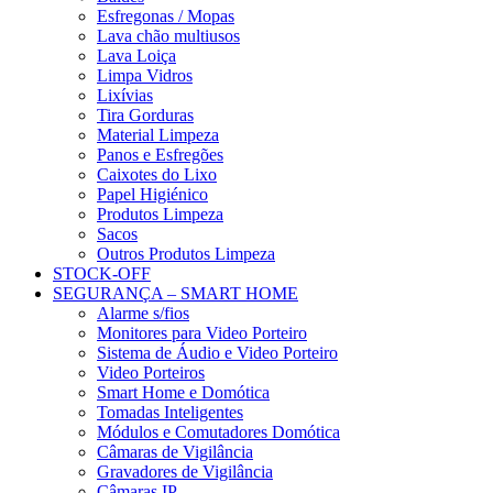
Esfregonas / Mopas
Lava chão multiusos
Lava Loiça
Limpa Vidros
Lixívias
Tira Gorduras
Material Limpeza
Panos e Esfregões
Caixotes do Lixo
Papel Higiénico
Produtos Limpeza
Sacos
Outros Produtos Limpeza
STOCK-OFF
SEGURANÇA – SMART HOME
Alarme s/fios
Monitores para Video Porteiro
Sistema de Áudio e Video Porteiro
Video Porteiros
Smart Home e Domótica
Tomadas Inteligentes
Módulos e Comutadores Domótica
Câmaras de Vigilância
Gravadores de Vigilância
Câmaras IP