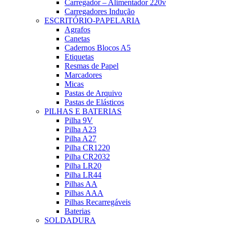
Carregador – Alimentador 220v
Carregadores Indução
ESCRITÓRIO-PAPELARIA
Agrafos
Canetas
Cadernos Blocos A5
Etiquetas
Resmas de Papel
Marcadores
Micas
Pastas de Arquivo
Pastas de Elásticos
PILHAS E BATERIAS
Pilha 9V
Pilha A23
Pilha A27
Pilha CR1220
Pilha CR2032
Pilha LR20
Pilha LR44
Pilhas AA
Pilhas AAA
Pilhas Recarregáveis
Baterias
SOLDADURA