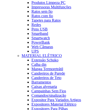
Produtos Limpeza PC
Impressoras Multifunções
Ratos sem fio
Ratos com fio
Tapetes para Ratos
Redes
Pens USB
Smartband
Smartwatch
PowerBank
Web Câmaras
UPS
MATERIAL ELÉTRICO
Extensão Schuko
Calha din
Manga Termoretrátil
Candeeiros de Parede
Candeeiros de Teto
Barramentos
Caixas alvenaria
Campainhas Sem Fios
Comandos/sinalização
Expositor Para Variados Artigos
Expositores Material Elétrico
Expositores Para Pilhas