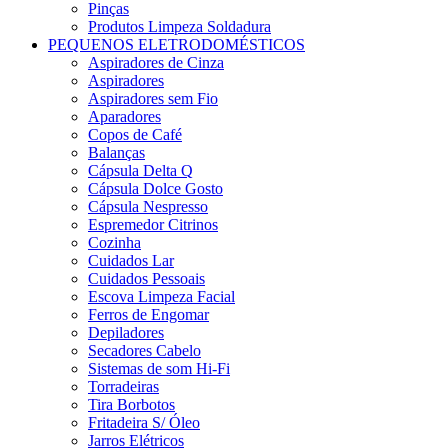
Pinças
Produtos Limpeza Soldadura
PEQUENOS ELETRODOMÉSTICOS
Aspiradores de Cinza
Aspiradores
Aspiradores sem Fio
Aparadores
Copos de Café
Balanças
Cápsula Delta Q
Cápsula Dolce Gosto
Cápsula Nespresso
Espremedor Citrinos
Cozinha
Cuidados Lar
Cuidados Pessoais
Escova Limpeza Facial
Ferros de Engomar
Depiladores
Secadores Cabelo
Sistemas de som Hi-Fi
Torradeiras
Tira Borbotos
Fritadeira S/ Óleo
Jarros Elétricos