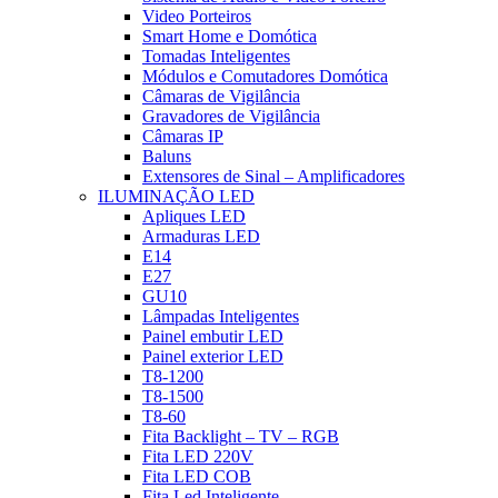
Video Porteiros
Smart Home e Domótica
Tomadas Inteligentes
Módulos e Comutadores Domótica
Câmaras de Vigilância
Gravadores de Vigilância
Câmaras IP
Baluns
Extensores de Sinal – Amplificadores
ILUMINAÇÃO LED
Apliques LED
Armaduras LED
E14
E27
GU10
Lâmpadas Inteligentes
Painel embutir LED
Painel exterior LED
T8-1200
T8-1500
T8-60
Fita Backlight – TV – RGB
Fita LED 220V
Fita LED COB
Fita Led Inteligente