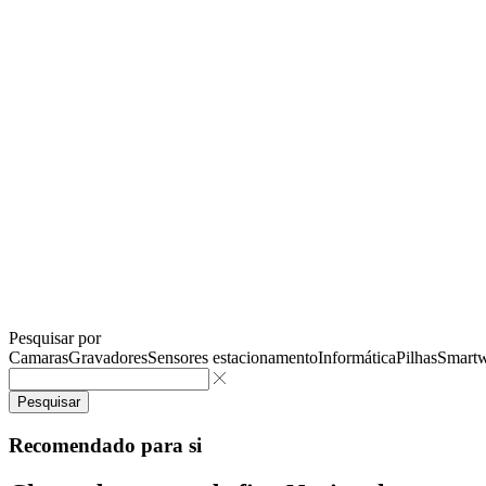
Pesquisar por
Camaras
Gravadores
Sensores estacionamento
Informática
Pilhas
Smartw
Pesquisar
Recomendado para si