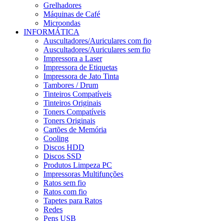
Grelhadores
Máquinas de Café
Microondas
INFORMÁTICA
Auscultadores/Auriculares com fio
Auscultadores/Auriculares sem fio
Impressora a Laser
Impressora de Etiquetas
Impressora de Jato Tinta
Tambores / Drum
Tinteiros Compatíveis
Tinteiros Originais
Toners Compatíveis
Toners Originais
Cartões de Memória
Cooling
Discos HDD
Discos SSD
Produtos Limpeza PC
Impressoras Multifunções
Ratos sem fio
Ratos com fio
Tapetes para Ratos
Redes
Pens USB