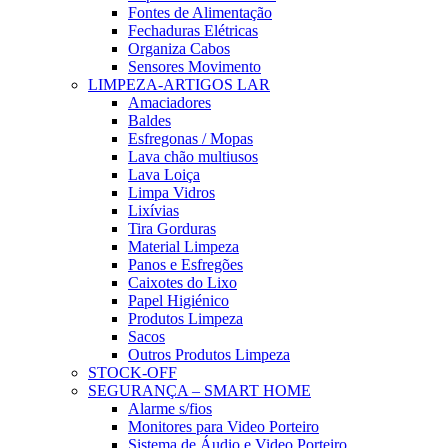
Fontes de Alimentação
Fechaduras Elétricas
Organiza Cabos
Sensores Movimento
LIMPEZA-ARTIGOS LAR
Amaciadores
Baldes
Esfregonas / Mopas
Lava chão multiusos
Lava Loiça
Limpa Vidros
Lixívias
Tira Gorduras
Material Limpeza
Panos e Esfregões
Caixotes do Lixo
Papel Higiénico
Produtos Limpeza
Sacos
Outros Produtos Limpeza
STOCK-OFF
SEGURANÇA – SMART HOME
Alarme s/fios
Monitores para Video Porteiro
Sistema de Áudio e Video Porteiro