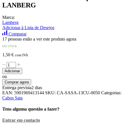
LANBERG
Marca:
Lamberg
Adicionar à Lista de Desejos
Comparar
17 pessoas estão a ver este produto agora
EM STOCK
1,50
€
com IVA
Quantidade
de
Adicionar
Cabo
ou
dados
Comprar agora
SATA
Entrega prevista
2 dias
III
EAN:
5901969413144
SKU:
CA-SASA-13CU-0050
Categorias:
C/
Cabos Sata
Bloqueio
0.5m
Tens alguma questão a fazer?
LANBERG
Entrar em contacto