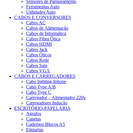
Sensores de Parqueamento
Ferramentas Auto
Utilidades Auto
CABOS E CONVERSORES
Cabos AC
Cabos de Alimentação
Cabos de Informática
Cabos Fibra Ótica
Cabos HDMI
Cabos Jack
Cabos Óticos
Cabos Rede
Cabos Sata
Cabos VGA
CABOS E CARREGADORES
Cabo lighting-Iphone
Cabo Type A/B
Cabo Type C
Carregador – Alimentador 220v
Carregadores Indução
ESCRITÓRIO-PAPELARIA
Agrafos
Canetas
Cadernos Blocos A5
Etiquetas