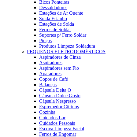
Bicos Ponteiras
Dessoldadores
Estações de Ar Quente
Solda Estanho
Estações de Solda
Ferros de Soldar
Suportes p/ Ferro Soldar
Pinças
Produtos Limpeza Soldadura
PEQUENOS ELETRODOMÉSTICOS
Aspiradores de Cinza
Aspiradores
Aspiradores sem Fio
Aparadores
Copos de Café
Balanças
Cápsula Delta Q
Cápsula Dolce Gosto
Cápsula Nespresso
Espremedor Citrinos
Cozinha
Cuidados Lar
Cuidados Pessoais
Escova Limpeza Facial
Ferros de Engomar