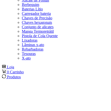
Alicate de Pontas
Berbequim
Baterias Lítio
Carregador bateria
Chaves de Precisão
Chaves hexagonais
Conjunto de alicates
Manga Termoretrátil
Pistola de Cola Quente
Lixadoras
Lâminas x-ato
Rebarbadoras
Tesouras
X-ato
Loja
0
Carrinho
Produtos