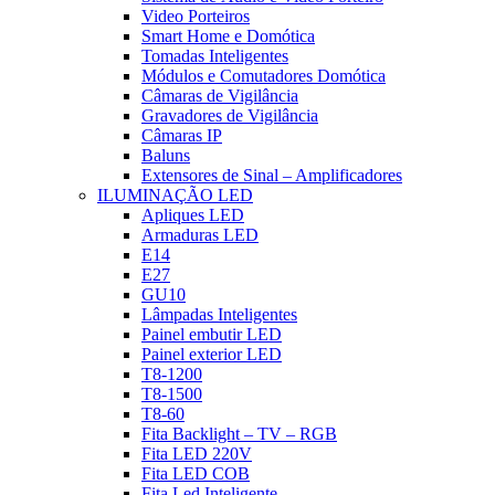
Video Porteiros
Smart Home e Domótica
Tomadas Inteligentes
Módulos e Comutadores Domótica
Câmaras de Vigilância
Gravadores de Vigilância
Câmaras IP
Baluns
Extensores de Sinal – Amplificadores
ILUMINAÇÃO LED
Apliques LED
Armaduras LED
E14
E27
GU10
Lâmpadas Inteligentes
Painel embutir LED
Painel exterior LED
T8-1200
T8-1500
T8-60
Fita Backlight – TV – RGB
Fita LED 220V
Fita LED COB
Fita Led Inteligente