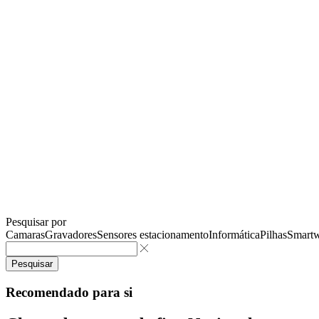
Pesquisar por
Camaras
Gravadores
Sensores estacionamento
Informática
Pilhas
Smartw
Pesquisar
Recomendado para si