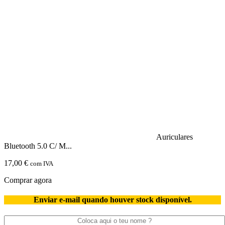
Auscultadores
Sem
Fios
Bluetooth
Tws
Pisen
Ls03jl
Branco
Auriculares
Bluetooth 5.0 C/ M...
17,00
€
com IVA
Comprar agora
Enviar e-mail quando houver stock disponível.