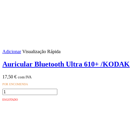
Adicionar
Visualização Rápida
Auricular Bluetooth Ultra 610+ /KODAK
17,50
€
com IVA
POR ENCOMENDA
Quantidade
de
ESGOTADO
Auricular
Bluetooth
Ultra
610+
/KODAK