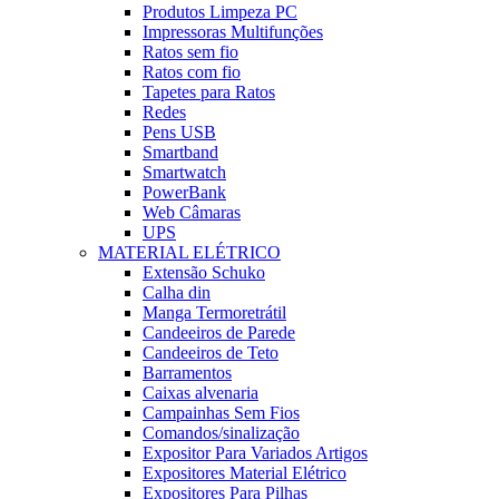
Produtos Limpeza PC
Impressoras Multifunções
Ratos sem fio
Ratos com fio
Tapetes para Ratos
Redes
Pens USB
Smartband
Smartwatch
PowerBank
Web Câmaras
UPS
MATERIAL ELÉTRICO
Extensão Schuko
Calha din
Manga Termoretrátil
Candeeiros de Parede
Candeeiros de Teto
Barramentos
Caixas alvenaria
Campainhas Sem Fios
Comandos/sinalização
Expositor Para Variados Artigos
Expositores Material Elétrico
Expositores Para Pilhas