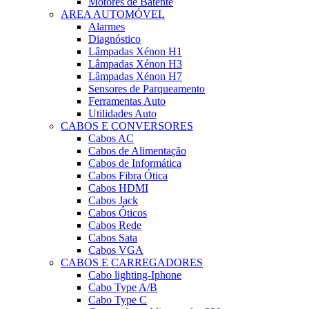
Motores de Batente
AREA AUTOMÓVEL
Alarmes
Diagnóstico
Lâmpadas Xénon H1
Lâmpadas Xénon H3
Lâmpadas Xénon H7
Sensores de Parqueamento
Ferramentas Auto
Utilidades Auto
CABOS E CONVERSORES
Cabos AC
Cabos de Alimentação
Cabos de Informática
Cabos Fibra Ótica
Cabos HDMI
Cabos Jack
Cabos Óticos
Cabos Rede
Cabos Sata
Cabos VGA
CABOS E CARREGADORES
Cabo lighting-Iphone
Cabo Type A/B
Cabo Type C