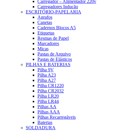
Carregador – Alimentador 220v
Carregadores Indução
ESCRITÓRIO-PAPELARIA
Agrafos
Canetas
Cadernos Blocos A5
Etiquetas
Resmas de Papel
Marcadores
Micas
Pastas de Arquivo
Pastas de Elásticos
PILHAS E BATERIAS
Pilha 9V
Pilha A23
Pilha A27
Pilha CR1220
Pilha CR2032
Pilha LR20
Pilha LR44
Pilhas AA
Pilhas AAA
Pilhas Recarregáveis
Baterias
SOLDADURA