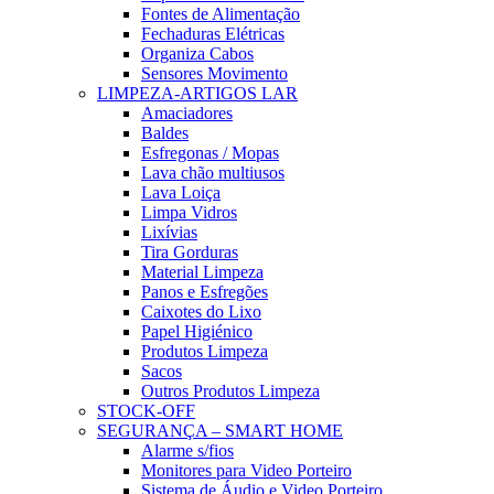
Fontes de Alimentação
Fechaduras Elétricas
Organiza Cabos
Sensores Movimento
LIMPEZA-ARTIGOS LAR
Amaciadores
Baldes
Esfregonas / Mopas
Lava chão multiusos
Lava Loiça
Limpa Vidros
Lixívias
Tira Gorduras
Material Limpeza
Panos e Esfregões
Caixotes do Lixo
Papel Higiénico
Produtos Limpeza
Sacos
Outros Produtos Limpeza
STOCK-OFF
SEGURANÇA – SMART HOME
Alarme s/fios
Monitores para Video Porteiro
Sistema de Áudio e Video Porteiro