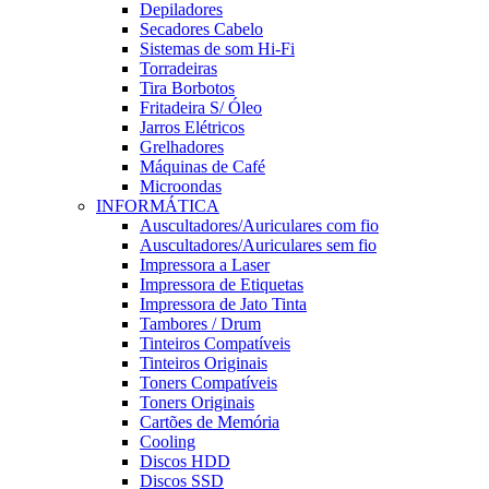
Depiladores
Secadores Cabelo
Sistemas de som Hi-Fi
Torradeiras
Tira Borbotos
Fritadeira S/ Óleo
Jarros Elétricos
Grelhadores
Máquinas de Café
Microondas
INFORMÁTICA
Auscultadores/Auriculares com fio
Auscultadores/Auriculares sem fio
Impressora a Laser
Impressora de Etiquetas
Impressora de Jato Tinta
Tambores / Drum
Tinteiros Compatíveis
Tinteiros Originais
Toners Compatíveis
Toners Originais
Cartões de Memória
Cooling
Discos HDD
Discos SSD