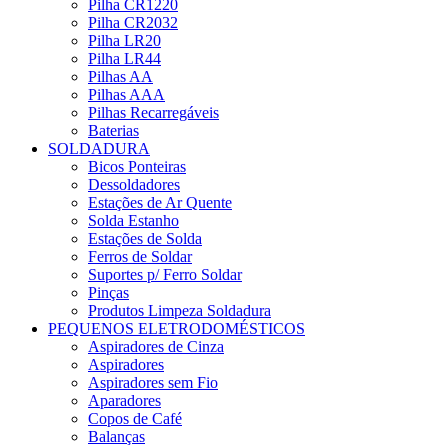
Pilha CR1220
Pilha CR2032
Pilha LR20
Pilha LR44
Pilhas AA
Pilhas AAA
Pilhas Recarregáveis
Baterias
SOLDADURA
Bicos Ponteiras
Dessoldadores
Estações de Ar Quente
Solda Estanho
Estações de Solda
Ferros de Soldar
Suportes p/ Ferro Soldar
Pinças
Produtos Limpeza Soldadura
PEQUENOS ELETRODOMÉSTICOS
Aspiradores de Cinza
Aspiradores
Aspiradores sem Fio
Aparadores
Copos de Café
Balanças