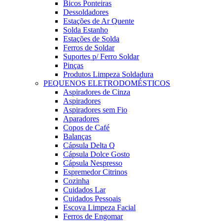
Bicos Ponteiras
Dessoldadores
Estações de Ar Quente
Solda Estanho
Estações de Solda
Ferros de Soldar
Suportes p/ Ferro Soldar
Pinças
Produtos Limpeza Soldadura
PEQUENOS ELETRODOMÉSTICOS
Aspiradores de Cinza
Aspiradores
Aspiradores sem Fio
Aparadores
Copos de Café
Balanças
Cápsula Delta Q
Cápsula Dolce Gosto
Cápsula Nespresso
Espremedor Citrinos
Cozinha
Cuidados Lar
Cuidados Pessoais
Escova Limpeza Facial
Ferros de Engomar