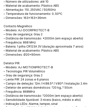
– Número de utilizadores: até 10
– Material de acabamento: Plástico ABS
– Alimentação: 110..250VAC / 50/60Hz
– Temperatura de funcionamento: 0..50ºC
– Dimensões: 163x163x36mm
Contacto Magnético
– Modelo: AJ-DOORPROTECT-B
– Grau de segurança: Grau 2
– Distância de transmissão: *2000m (em espaço aberto)
– Frequência: 868 MHz
– Bateria: 1 pilha CR123A 3V (duração aproximada 7 anos)
– Material de acabamento: Plástico ABS
– Dimensões: Ø20x90mm
Detetor PIR
– Modelo: AJ-MOTIONPROTECT-B
– Tecnologia: PIR Volumétrico
– Grau de segurança: Grau 2
– Lente PIR: 24 zonas e 6 planos
– Campo de deteção: 12m / H:88.5º / V:80º / Instalação 2.4m
– Detetor de animais domésticos: ?20 kg, ? 50cm
– Frequência: 868MHz
– Distância de transmissão: ?2000m (em espaço aberto)
– Sensibilidade Ajustável. 3 níveis (baixo, médio e alto)
– Indicação LEDs: Alarme, tamper, sinal