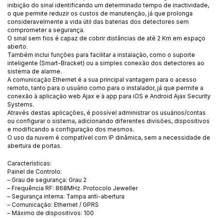
inibição do sinal identificando um determinado tempo de inactividade,
o que permite reduzir os custos de manutenção, já que prolonga
consideravelmente a vida útil das baterias dos detectores sem
comprometer a segurança.
O sinal sem fios é capaz de cobrir distâncias de até 2 Km em espaço
aberto.
Também inclui funções para facilitar a instalação, como o suporte
inteligente (Smart-Bracket) ou a simples conexão dos detectores ao
sistema de alarme.
A comunicação Ethernet é a sua principal vantagem para o acesso
remoto, tanto para o usuário como para o instalador, já que permite a
conexão à aplicação web Ajax e à app para iOS e Android Ajax Security
Systems.
Através destas aplicações, é possível administrar os usuários/contas
ou configurar o sistema, adicionando diferentes divisões, dispositivos
e modificando a configuração dos mesmos.
O uso da nuvem é compatível com IP dinâmica, sem a necessidade de
abertura de portas.
Características:
Painel de Controlo:
– Grau de segurança: Grau 2
– Frequência RF: 868MHz. Protocolo Jeweller
– Segurança interna: Tampa anti-abertura
– Comunicação: Ethernet / GPRS
– Máximo de dispositivos: 100