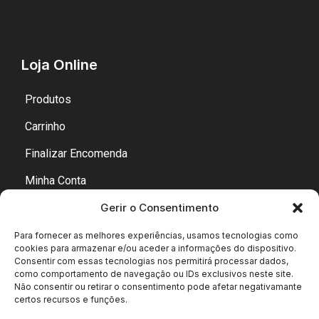
Loja Online
Produtos
Carrinho
Finalizar Encomenda
Minha Conta
Gerir o Consentimento
Para fornecer as melhores experiências, usamos tecnologias como
cookies para armazenar e/ou aceder a informações do dispositivo.
Consentir com essas tecnologias nos permitirá processar dados,
como comportamento de navegação ou IDs exclusivos neste site.
Copyright © 2007-2026
Todos os direitos reservados | Phonelit Unipessoal Lda – NIF 519444370
Não consentir ou retirar o consentimento pode afetar negativamante
certos recursos e funções.
Desenvolvido por
Vítor Carneiro