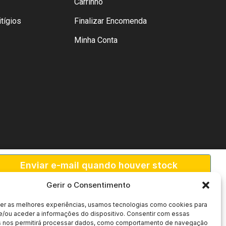
Carrinho
tígios
Finalizar Encomenda
Minha Conta
Enviar e-mail quando houver stock
disponível.
Gerir o Consentimento
cer as melhores experiências, usamos tecnologias como cookies para
e/ou aceder a informações do dispositivo. Consentir com essas
s nos permitirá processar dados, como comportamento de navegação