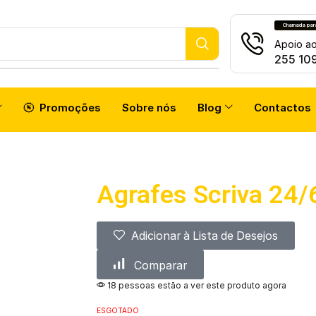
Chamada para 
Apoio ao
atch
255 10
Promoções
Sobre nós
Blog
Contactos
Agrafes Scriva 24/
Adicionar à Lista de Desejos
Comparar
18 pessoas estão a ver este produto agora
ESGOTADO