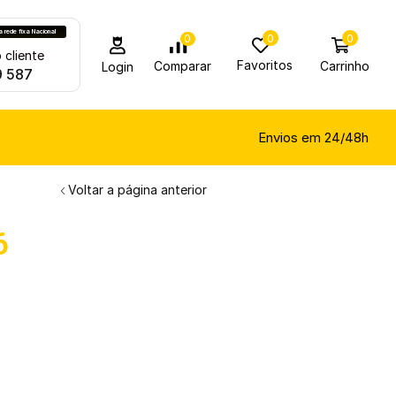
rede fixa Nacional
0
0
0
 cliente
Favoritos
Carrinho
Comparar
Login
9 587
Envios em 24/48h
Voltar a página anterior
6