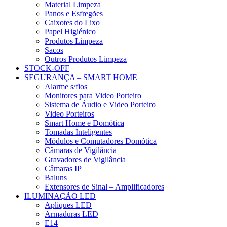
Material Limpeza
Panos e Esfregões
Caixotes do Lixo
Papel Higiénico
Produtos Limpeza
Sacos
Outros Produtos Limpeza
STOCK-OFF
SEGURANÇA – SMART HOME
Alarme s/fios
Monitores para Video Porteiro
Sistema de Áudio e Video Porteiro
Video Porteiros
Smart Home e Domótica
Tomadas Inteligentes
Módulos e Comutadores Domótica
Câmaras de Vigilância
Gravadores de Vigilância
Câmaras IP
Baluns
Extensores de Sinal – Amplificadores
ILUMINAÇÃO LED
Apliques LED
Armaduras LED
E14