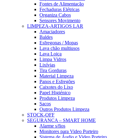
Fontes de Alimentação
Fechaduras Elétricas
Organiza Cabos
Sensores Movimento
LIMPEZA-ARTIGOS LAR
Amaciadores
Baldes
Esfregonas / Mopas
Lava chão multiusos
Lava Loiça
Limpa Vidros
Lixívias
Tira Gorduras
Material Limpeza
Panos e Esfregões
Caixotes do Lixo
Papel Higiénico
Produtos Limpeza
Sacos
Outros Produtos Limpeza
STOCK-OFF
SEGURANÇA – SMART HOME
Alarme s/fios
Monitores para Video Porteiro
Sistema de Áudio e Video Porteiro