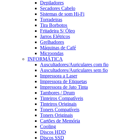
Depiladores
Secadores Cabelo
Sistemas de som Hi-Fi
Torradeiras
Tira Borbotos
Fritadeira S/ Óleo
Jarros Elétricos
Grelhadores
Máquinas de Café
Microondas
INFORMÁTICA
Auscultadores/Auriculares com fio
Auscultadores/Auriculares sem fio
Impressora a Laser
Impressora de Etiquetas
Impressora de Jato Tinta
Tambores / Drum
Tinteiros Compatíveis
Tinteiros Originais
Toners Compatíveis
Toners Originais
Cartões de Memória
Cooling
Discos HDD
Discos SSD