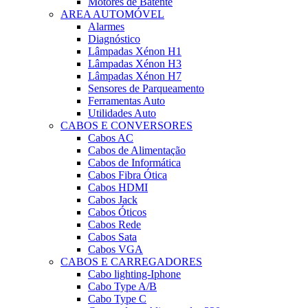
Motores de Batente
AREA AUTOMÓVEL
Alarmes
Diagnóstico
Lâmpadas Xénon H1
Lâmpadas Xénon H3
Lâmpadas Xénon H7
Sensores de Parqueamento
Ferramentas Auto
Utilidades Auto
CABOS E CONVERSORES
Cabos AC
Cabos de Alimentação
Cabos de Informática
Cabos Fibra Ótica
Cabos HDMI
Cabos Jack
Cabos Óticos
Cabos Rede
Cabos Sata
Cabos VGA
CABOS E CARREGADORES
Cabo lighting-Iphone
Cabo Type A/B
Cabo Type C