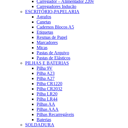
Carregador – Alimentador 220v
Carregadores Indução
ESCRITÓRIO-PAPELARIA
Agrafos
Canetas
Cadernos Blocos A5
Etiquetas
Resmas de Papel
Marcadores
Micas
Pastas de Arquivo
Pastas de Elásticos
PILHAS E BATERIAS
Pilha 9V
Pilha A23
Pilha A27
Pilha CR1220
Pilha CR2032
Pilha LR20
Pilha LR44
Pilhas AA
Pilhas AAA
Pilhas Recarregáveis
Baterias
SOLDADURA