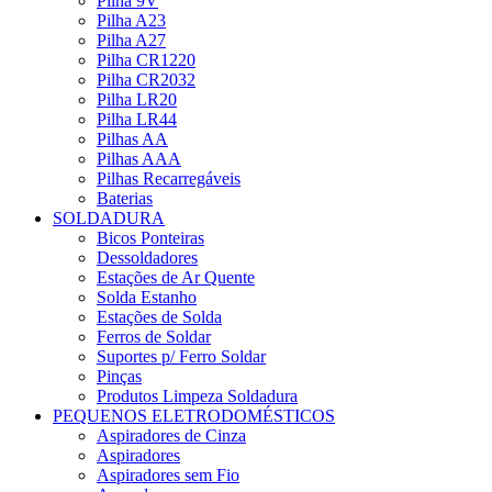
Pilha 9V
Pilha A23
Pilha A27
Pilha CR1220
Pilha CR2032
Pilha LR20
Pilha LR44
Pilhas AA
Pilhas AAA
Pilhas Recarregáveis
Baterias
SOLDADURA
Bicos Ponteiras
Dessoldadores
Estações de Ar Quente
Solda Estanho
Estações de Solda
Ferros de Soldar
Suportes p/ Ferro Soldar
Pinças
Produtos Limpeza Soldadura
PEQUENOS ELETRODOMÉSTICOS
Aspiradores de Cinza
Aspiradores
Aspiradores sem Fio