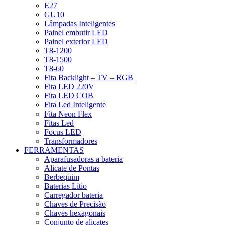
E27
GU10
Lâmpadas Inteligentes
Painel embutir LED
Painel exterior LED
T8-1200
T8-1500
T8-60
Fita Backlight – TV – RGB
Fita LED 220V
Fita LED COB
Fita Led Inteligente
Fita Neon Flex
Fitas Led
Focus LED
Transformadores
FERRAMENTAS
Aparafusadoras a bateria
Alicate de Pontas
Berbequim
Baterias Lítio
Carregador bateria
Chaves de Precisão
Chaves hexagonais
Conjunto de alicates