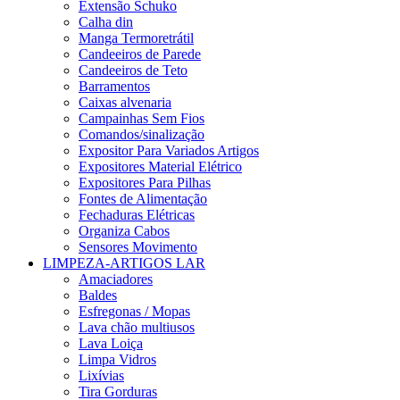
Extensão Schuko
Calha din
Manga Termoretrátil
Candeeiros de Parede
Candeeiros de Teto
Barramentos
Caixas alvenaria
Campainhas Sem Fios
Comandos/sinalização
Expositor Para Variados Artigos
Expositores Material Elétrico
Expositores Para Pilhas
Fontes de Alimentação
Fechaduras Elétricas
Organiza Cabos
Sensores Movimento
LIMPEZA-ARTIGOS LAR
Amaciadores
Baldes
Esfregonas / Mopas
Lava chão multiusos
Lava Loiça
Limpa Vidros
Lixívias
Tira Gorduras