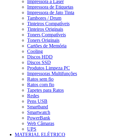
Impressora a Laser
Impressora de Etiquetas
Impressora de Jato Tinta
Tambores / Drum
Tinteiros Compatíveis
Tinteiros Originais
Toners Compatíveis
Toners Originais
Cartões de Memória
Cooling
Discos HDD
Discos SSD
Produtos Limpeza PC
Impressoras Multifunções
Ratos sem fio
Ratos com fio
Tapetes para Ratos
Redes
Pens USB
Smartband
Smartwatch
PowerBank
Web Câmaras
UPS
MATERIAL ELÉTRICO