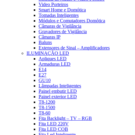
Video Porteiros
Smart Home e Domótica
Tomadas Inteligentes
Módulos e Comutadores Domótica
Câmaras de Vigilância
Gravadores de Vigilância
Câmaras IP
Baluns
Extensores de Sinal – Amplificadores
ILUMINAÇÃO LED
Apliques LED
Armaduras LED
E14
E27
GU10
Lâmpadas Inteligentes
Painel embutir LED
Painel exterior LED
T8-1200
T8-1500
T8-60
Fita Backlight – TV – RGB
Fita LED 220V
Fita LED COB
Fita Led Inteligente