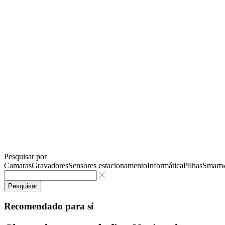
Pesquisar por
Camaras
Gravadores
Sensores estacionamento
Informática
Pilhas
Smartw
Pesquisar
Recomendado para si