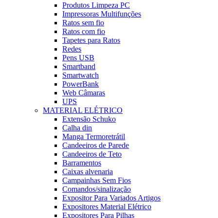
Produtos Limpeza PC
Impressoras Multifunções
Ratos sem fio
Ratos com fio
Tapetes para Ratos
Redes
Pens USB
Smartband
Smartwatch
PowerBank
Web Câmaras
UPS
MATERIAL ELÉTRICO
Extensão Schuko
Calha din
Manga Termoretrátil
Candeeiros de Parede
Candeeiros de Teto
Barramentos
Caixas alvenaria
Campainhas Sem Fios
Comandos/sinalização
Expositor Para Variados Artigos
Expositores Material Elétrico
Expositores Para Pilhas