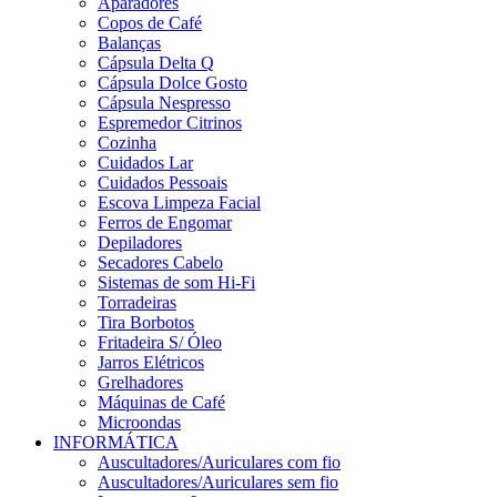
Aparadores
Copos de Café
Balanças
Cápsula Delta Q
Cápsula Dolce Gosto
Cápsula Nespresso
Espremedor Citrinos
Cozinha
Cuidados Lar
Cuidados Pessoais
Escova Limpeza Facial
Ferros de Engomar
Depiladores
Secadores Cabelo
Sistemas de som Hi-Fi
Torradeiras
Tira Borbotos
Fritadeira S/ Óleo
Jarros Elétricos
Grelhadores
Máquinas de Café
Microondas
INFORMÁTICA
Auscultadores/Auriculares com fio
Auscultadores/Auriculares sem fio