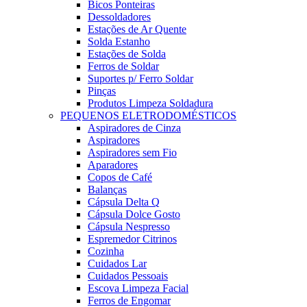
Bicos Ponteiras
Dessoldadores
Estações de Ar Quente
Solda Estanho
Estações de Solda
Ferros de Soldar
Suportes p/ Ferro Soldar
Pinças
Produtos Limpeza Soldadura
PEQUENOS ELETRODOMÉSTICOS
Aspiradores de Cinza
Aspiradores
Aspiradores sem Fio
Aparadores
Copos de Café
Balanças
Cápsula Delta Q
Cápsula Dolce Gosto
Cápsula Nespresso
Espremedor Citrinos
Cozinha
Cuidados Lar
Cuidados Pessoais
Escova Limpeza Facial
Ferros de Engomar