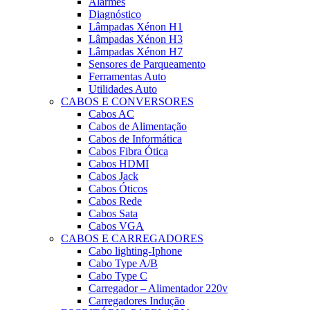
Alarmes
Diagnóstico
Lâmpadas Xénon H1
Lâmpadas Xénon H3
Lâmpadas Xénon H7
Sensores de Parqueamento
Ferramentas Auto
Utilidades Auto
CABOS E CONVERSORES
Cabos AC
Cabos de Alimentação
Cabos de Informática
Cabos Fibra Ótica
Cabos HDMI
Cabos Jack
Cabos Óticos
Cabos Rede
Cabos Sata
Cabos VGA
CABOS E CARREGADORES
Cabo lighting-Iphone
Cabo Type A/B
Cabo Type C
Carregador – Alimentador 220v
Carregadores Indução