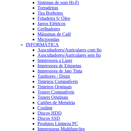
Sistemas de som Hi-Fi
Torradeiras
Tira Borbotos
Fritadeira S/ Óleo
Jarros Elétricos
Grelhadores
Máquinas de Café
Microondas
INFORMÁTICA
Auscultadores/Auriculares com fio
Auscultadores/Auriculares sem fio
Impressora a Laser
Impressora de Etiquetas
Impressora de Jato Tinta
Tambores / Drum
Tinteiros Compatíveis
Tinteiros Originais
Toners Compatíveis
Toners Originais
Cartões de Memória
Cooling
Discos HDD
Discos SSD
Produtos Limpeza PC
Impressoras Multifunções