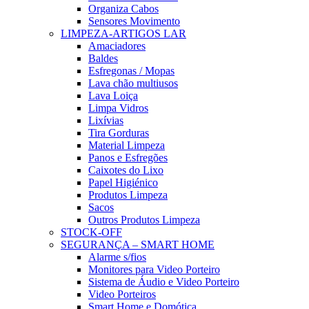
Organiza Cabos
Sensores Movimento
LIMPEZA-ARTIGOS LAR
Amaciadores
Baldes
Esfregonas / Mopas
Lava chão multiusos
Lava Loiça
Limpa Vidros
Lixívias
Tira Gorduras
Material Limpeza
Panos e Esfregões
Caixotes do Lixo
Papel Higiénico
Produtos Limpeza
Sacos
Outros Produtos Limpeza
STOCK-OFF
SEGURANÇA – SMART HOME
Alarme s/fios
Monitores para Video Porteiro
Sistema de Áudio e Video Porteiro
Video Porteiros
Smart Home e Domótica