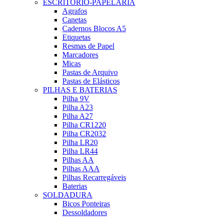
ESCRITÓRIO-PAPELARIA
Agrafos
Canetas
Cadernos Blocos A5
Etiquetas
Resmas de Papel
Marcadores
Micas
Pastas de Arquivo
Pastas de Elásticos
PILHAS E BATERIAS
Pilha 9V
Pilha A23
Pilha A27
Pilha CR1220
Pilha CR2032
Pilha LR20
Pilha LR44
Pilhas AA
Pilhas AAA
Pilhas Recarregáveis
Baterias
SOLDADURA
Bicos Ponteiras
Dessoldadores