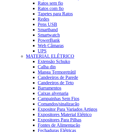
Ratos sem fio
Ratos com fio
Tapetes para Ratos
Redes
Pens USB
Smartband
Smartwatch
PowerBank
Web Câmaras
UPS
MATERIAL ELÉTRICO
Extensão Schuko
Calha din
Manga Termoretrátil
Candeeiros de Parede
Candeeiros de Teto
Barramentos
Caixas alvenaria
Campainhas Sem Fios
Comandos/sinalização
Expositor Para Variados Artigos
Expositores Material Elétrico
Expositores Para Pilhas
Fontes de Alimentação
Fechaduras Elétricas