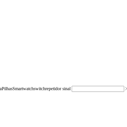
a
Pilhas
Smartwatch
switch
repetidor sinal