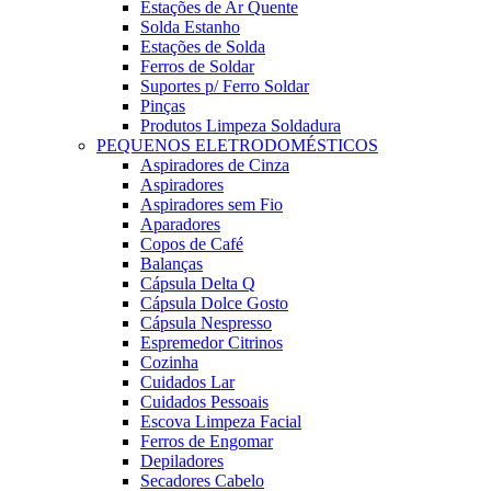
Estações de Ar Quente
Solda Estanho
Estações de Solda
Ferros de Soldar
Suportes p/ Ferro Soldar
Pinças
Produtos Limpeza Soldadura
PEQUENOS ELETRODOMÉSTICOS
Aspiradores de Cinza
Aspiradores
Aspiradores sem Fio
Aparadores
Copos de Café
Balanças
Cápsula Delta Q
Cápsula Dolce Gosto
Cápsula Nespresso
Espremedor Citrinos
Cozinha
Cuidados Lar
Cuidados Pessoais
Escova Limpeza Facial
Ferros de Engomar
Depiladores
Secadores Cabelo