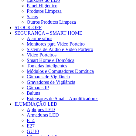
Caixotes do Lixo
Papel Higiénico
Produtos Limpeza
Sacos
Outros Produtos Limpeza
STOCK-OFF
SEGURANÇA – SMART HOME
Alarme s/fios
Monitores para Video Porteiro
Sistema de Áudio e Video Porteiro
Video Porteiros
Smart Home e Domótica
Tomadas Inteligentes
Módulos e Comutadores Domótica
Câmaras de Vigilância
Gravadores de Vigilância
Câmaras IP
Baluns
Extensores de Sinal – Amplificadores
ILUMINAÇÃO LED
Apliques LED
Armaduras LED
E14
E27
GU10