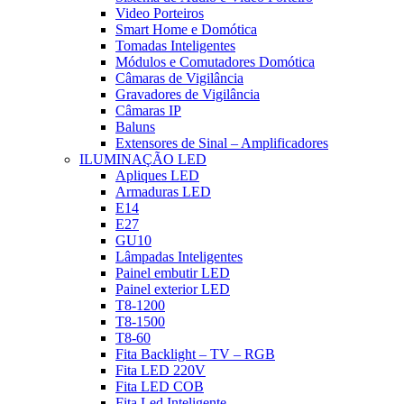
Video Porteiros
Smart Home e Domótica
Tomadas Inteligentes
Módulos e Comutadores Domótica
Câmaras de Vigilância
Gravadores de Vigilância
Câmaras IP
Baluns
Extensores de Sinal – Amplificadores
ILUMINAÇÃO LED
Apliques LED
Armaduras LED
E14
E27
GU10
Lâmpadas Inteligentes
Painel embutir LED
Painel exterior LED
T8-1200
T8-1500
T8-60
Fita Backlight – TV – RGB
Fita LED 220V
Fita LED COB
Fita Led Inteligente