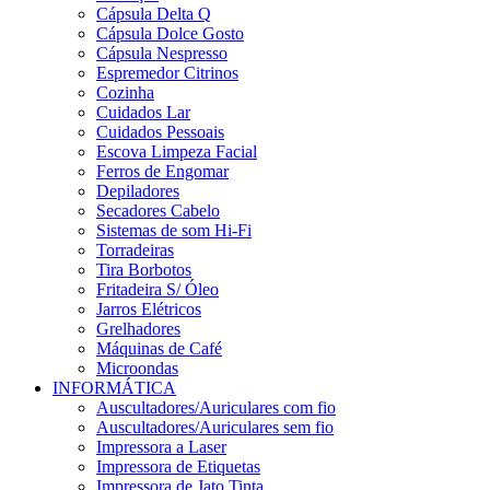
Cápsula Delta Q
Cápsula Dolce Gosto
Cápsula Nespresso
Espremedor Citrinos
Cozinha
Cuidados Lar
Cuidados Pessoais
Escova Limpeza Facial
Ferros de Engomar
Depiladores
Secadores Cabelo
Sistemas de som Hi-Fi
Torradeiras
Tira Borbotos
Fritadeira S/ Óleo
Jarros Elétricos
Grelhadores
Máquinas de Café
Microondas
INFORMÁTICA
Auscultadores/Auriculares com fio
Auscultadores/Auriculares sem fio
Impressora a Laser
Impressora de Etiquetas
Impressora de Jato Tinta