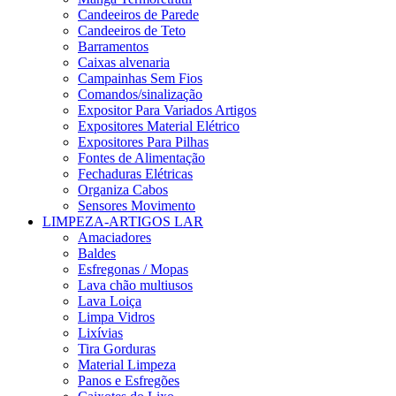
Candeeiros de Parede
Candeeiros de Teto
Barramentos
Caixas alvenaria
Campainhas Sem Fios
Comandos/sinalização
Expositor Para Variados Artigos
Expositores Material Elétrico
Expositores Para Pilhas
Fontes de Alimentação
Fechaduras Elétricas
Organiza Cabos
Sensores Movimento
LIMPEZA-ARTIGOS LAR
Amaciadores
Baldes
Esfregonas / Mopas
Lava chão multiusos
Lava Loiça
Limpa Vidros
Lixívias
Tira Gorduras
Material Limpeza
Panos e Esfregões