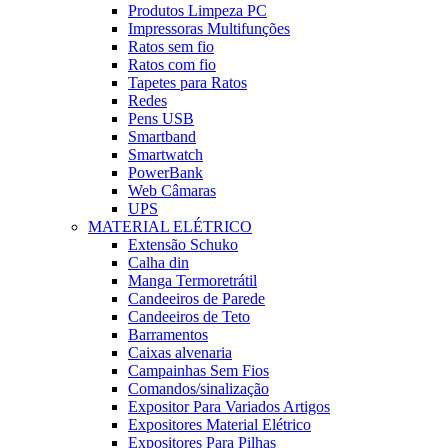
Produtos Limpeza PC
Impressoras Multifunções
Ratos sem fio
Ratos com fio
Tapetes para Ratos
Redes
Pens USB
Smartband
Smartwatch
PowerBank
Web Câmaras
UPS
MATERIAL ELÉTRICO
Extensão Schuko
Calha din
Manga Termoretrátil
Candeeiros de Parede
Candeeiros de Teto
Barramentos
Caixas alvenaria
Campainhas Sem Fios
Comandos/sinalização
Expositor Para Variados Artigos
Expositores Material Elétrico
Expositores Para Pilhas