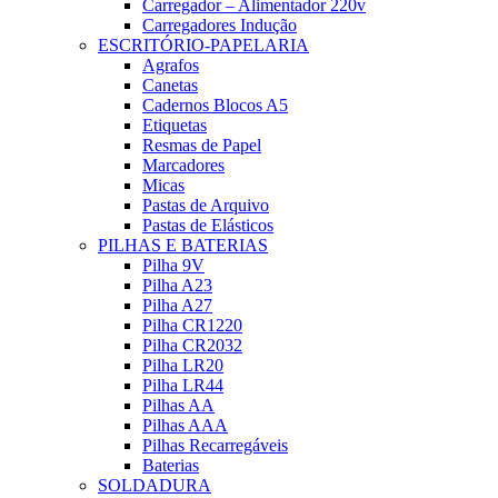
Carregador – Alimentador 220v
Carregadores Indução
ESCRITÓRIO-PAPELARIA
Agrafos
Canetas
Cadernos Blocos A5
Etiquetas
Resmas de Papel
Marcadores
Micas
Pastas de Arquivo
Pastas de Elásticos
PILHAS E BATERIAS
Pilha 9V
Pilha A23
Pilha A27
Pilha CR1220
Pilha CR2032
Pilha LR20
Pilha LR44
Pilhas AA
Pilhas AAA
Pilhas Recarregáveis
Baterias
SOLDADURA