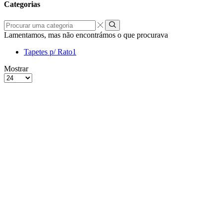
Categorias
Procurar
uma
Lamentamos, mas não encontrámos o que procurava
categoria
Tapetes p/ Rato
1
grelha
Lista
Mostrar
de
Produtos
4
por
colunas
Página