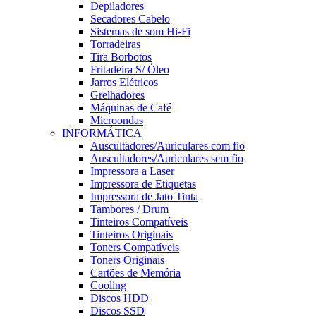
Depiladores
Secadores Cabelo
Sistemas de som Hi-Fi
Torradeiras
Tira Borbotos
Fritadeira S/ Óleo
Jarros Elétricos
Grelhadores
Máquinas de Café
Microondas
INFORMÁTICA
Auscultadores/Auriculares com fio
Auscultadores/Auriculares sem fio
Impressora a Laser
Impressora de Etiquetas
Impressora de Jato Tinta
Tambores / Drum
Tinteiros Compatíveis
Tinteiros Originais
Toners Compatíveis
Toners Originais
Cartões de Memória
Cooling
Discos HDD
Discos SSD