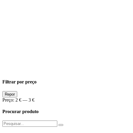
Filtrar por preço
Preço
Preço
Repor
Min
Max
Preço:
2 €
—
3 €
Procurar produto
Pesquisar
por: