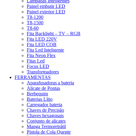
Lâmpadas Inteligentes
Painel embutir LED
Painel exterior LED
T8-1200
T8-1500
T8-60
Fita Backlight – TV – RGB
Fita LED 220V
Fita LED COB
Fita Led Inteligente
Fita Neon Flex
Fitas Led
Focus LED
Transformadores
FERRAMENTAS
Aparafusadoras a bateria
Alicate de Pontas
Berbequim
Baterias Lítio
Carregador bateria
Chaves de Precisão
Chaves hexagonais
Conjunto de alicates
Manga Termoretrátil
Pistola de Cola Quente