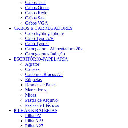
Cabos Jack
Cabos Óticos
Cabos Rede
Cabos Sata
Cabos VGA
CABOS E CARREGADORES
Cabo lighting-Iphone
Cabo Type A/B
Cabo Type C
Carregador – Alimentador 220v
Carregadores Indução
ESCRITÓRIO-PAPELARIA
Agrafos
Canetas
Cadernos Blocos A5
Etiquetas
Resmas de Papel
Marcadores
Micas
Pastas de Arquivo
Pastas de Elásticos
PILHAS E BATERIAS
Pilha 9V
Pilha A23
Pilha A27