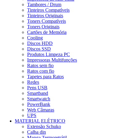
Tambores / Drum
Tinteiros Compatíveis
Tinteiros Originais
Toners Compatíveis
Toners Originais
Cartões de Memória
Cooling
Discos HDD
Discos SSD
Produtos Limpeza PC
Impressoras Multifunções
Ratos sem fio
Ratos com fio
Tapetes para Ratos
Redes
Pens USB
Smartband
Smartwatch
PowerBank
Web Câmaras
UPS
MATERIAL ELÉTRICO
Extensão Schuko
Calha din
Manga Termoretrátil