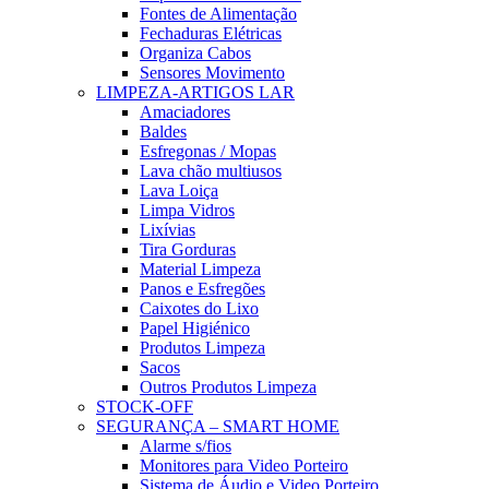
Fontes de Alimentação
Fechaduras Elétricas
Organiza Cabos
Sensores Movimento
LIMPEZA-ARTIGOS LAR
Amaciadores
Baldes
Esfregonas / Mopas
Lava chão multiusos
Lava Loiça
Limpa Vidros
Lixívias
Tira Gorduras
Material Limpeza
Panos e Esfregões
Caixotes do Lixo
Papel Higiénico
Produtos Limpeza
Sacos
Outros Produtos Limpeza
STOCK-OFF
SEGURANÇA – SMART HOME
Alarme s/fios
Monitores para Video Porteiro
Sistema de Áudio e Video Porteiro