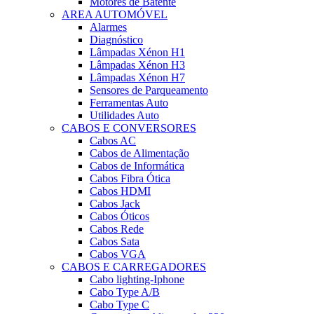
Motores de Batente
AREA AUTOMÓVEL
Alarmes
Diagnóstico
Lâmpadas Xénon H1
Lâmpadas Xénon H3
Lâmpadas Xénon H7
Sensores de Parqueamento
Ferramentas Auto
Utilidades Auto
CABOS E CONVERSORES
Cabos AC
Cabos de Alimentação
Cabos de Informática
Cabos Fibra Ótica
Cabos HDMI
Cabos Jack
Cabos Óticos
Cabos Rede
Cabos Sata
Cabos VGA
CABOS E CARREGADORES
Cabo lighting-Iphone
Cabo Type A/B
Cabo Type C