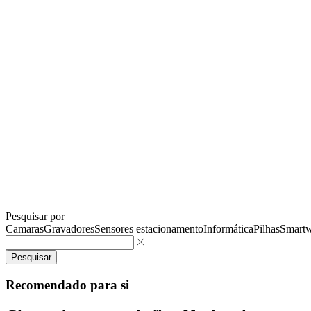
Pesquisar por
Camaras
Gravadores
Sensores estacionamento
Informática
Pilhas
Smartw
Pesquisar
Recomendado para si