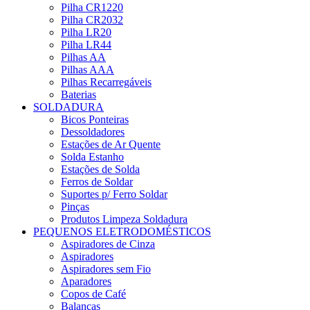
Pilha CR1220
Pilha CR2032
Pilha LR20
Pilha LR44
Pilhas AA
Pilhas AAA
Pilhas Recarregáveis
Baterias
SOLDADURA
Bicos Ponteiras
Dessoldadores
Estações de Ar Quente
Solda Estanho
Estações de Solda
Ferros de Soldar
Suportes p/ Ferro Soldar
Pinças
Produtos Limpeza Soldadura
PEQUENOS ELETRODOMÉSTICOS
Aspiradores de Cinza
Aspiradores
Aspiradores sem Fio
Aparadores
Copos de Café
Balanças