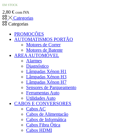
EM STOCK
2,80
€
com IVA
Categorias
Categorias
PROMOÇÕES
AUTOMATISMOS PORTÃO
Motores de Correr
Motores de Batente
AREA AUTOMÓVEL
Alarmes
Diagnóstico
Lâmpadas Xénon H1
Lâmpadas Xénon H3
Lâmpadas Xénon H7
Sensores de Parqueamento
Ferramentas Auto
Utilidades Auto
CABOS E CONVERSORES
Cabos AC
Cabos de Alimentação
Cabos de Informática
Cabos Fibra Ótica
Cabos HDMI