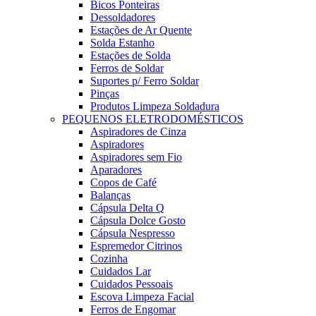
Bicos Ponteiras
Dessoldadores
Estações de Ar Quente
Solda Estanho
Estações de Solda
Ferros de Soldar
Suportes p/ Ferro Soldar
Pinças
Produtos Limpeza Soldadura
PEQUENOS ELETRODOMÉSTICOS
Aspiradores de Cinza
Aspiradores
Aspiradores sem Fio
Aparadores
Copos de Café
Balanças
Cápsula Delta Q
Cápsula Dolce Gosto
Cápsula Nespresso
Espremedor Citrinos
Cozinha
Cuidados Lar
Cuidados Pessoais
Escova Limpeza Facial
Ferros de Engomar