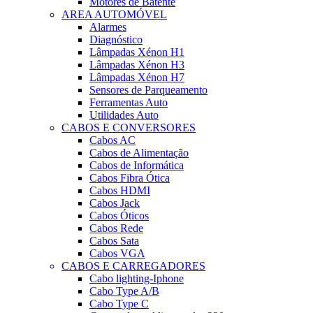
Motores de Batente
AREA AUTOMÓVEL
Alarmes
Diagnóstico
Lâmpadas Xénon H1
Lâmpadas Xénon H3
Lâmpadas Xénon H7
Sensores de Parqueamento
Ferramentas Auto
Utilidades Auto
CABOS E CONVERSORES
Cabos AC
Cabos de Alimentação
Cabos de Informática
Cabos Fibra Ótica
Cabos HDMI
Cabos Jack
Cabos Óticos
Cabos Rede
Cabos Sata
Cabos VGA
CABOS E CARREGADORES
Cabo lighting-Iphone
Cabo Type A/B
Cabo Type C