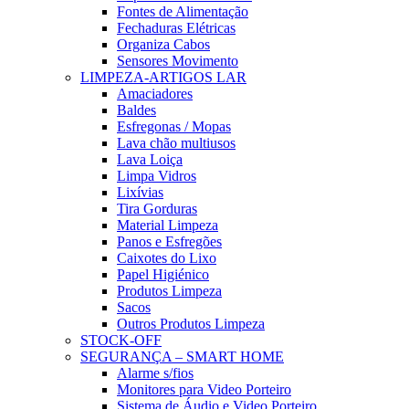
Fontes de Alimentação
Fechaduras Elétricas
Organiza Cabos
Sensores Movimento
LIMPEZA-ARTIGOS LAR
Amaciadores
Baldes
Esfregonas / Mopas
Lava chão multiusos
Lava Loiça
Limpa Vidros
Lixívias
Tira Gorduras
Material Limpeza
Panos e Esfregões
Caixotes do Lixo
Papel Higiénico
Produtos Limpeza
Sacos
Outros Produtos Limpeza
STOCK-OFF
SEGURANÇA – SMART HOME
Alarme s/fios
Monitores para Video Porteiro
Sistema de Áudio e Video Porteiro