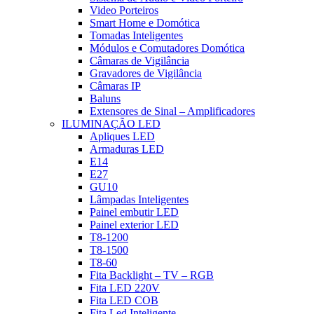
Video Porteiros
Smart Home e Domótica
Tomadas Inteligentes
Módulos e Comutadores Domótica
Câmaras de Vigilância
Gravadores de Vigilância
Câmaras IP
Baluns
Extensores de Sinal – Amplificadores
ILUMINAÇÃO LED
Apliques LED
Armaduras LED
E14
E27
GU10
Lâmpadas Inteligentes
Painel embutir LED
Painel exterior LED
T8-1200
T8-1500
T8-60
Fita Backlight – TV – RGB
Fita LED 220V
Fita LED COB
Fita Led Inteligente