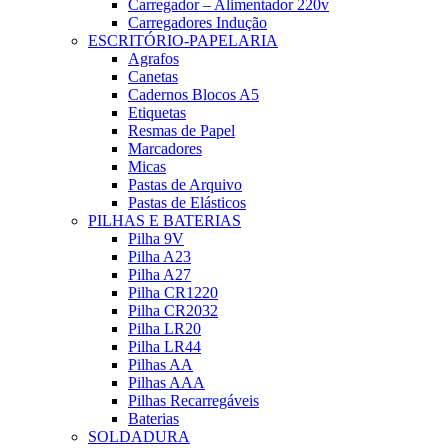
Carregador – Alimentador 220v
Carregadores Indução
ESCRITÓRIO-PAPELARIA
Agrafos
Canetas
Cadernos Blocos A5
Etiquetas
Resmas de Papel
Marcadores
Micas
Pastas de Arquivo
Pastas de Elásticos
PILHAS E BATERIAS
Pilha 9V
Pilha A23
Pilha A27
Pilha CR1220
Pilha CR2032
Pilha LR20
Pilha LR44
Pilhas AA
Pilhas AAA
Pilhas Recarregáveis
Baterias
SOLDADURA