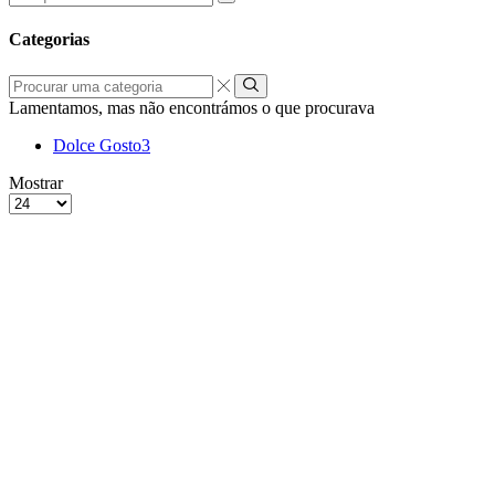
por:
Categorias
Procurar
uma
Lamentamos, mas não encontrámos o que procurava
categoria
Dolce Gosto
3
grelha
Lista
Mostrar
de
Produtos
4
por
colunas
Página