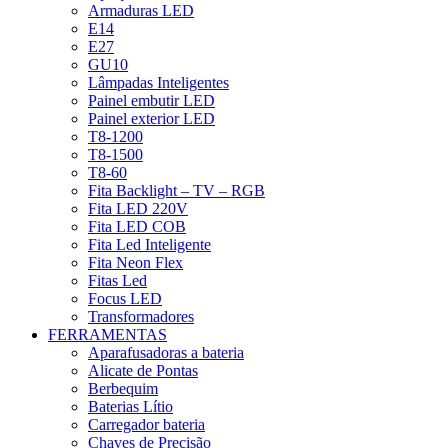
Armaduras LED
E14
E27
GU10
Lâmpadas Inteligentes
Painel embutir LED
Painel exterior LED
T8-1200
T8-1500
T8-60
Fita Backlight – TV – RGB
Fita LED 220V
Fita LED COB
Fita Led Inteligente
Fita Neon Flex
Fitas Led
Focus LED
Transformadores
FERRAMENTAS
Aparafusadoras a bateria
Alicate de Pontas
Berbequim
Baterias Lítio
Carregador bateria
Chaves de Precisão