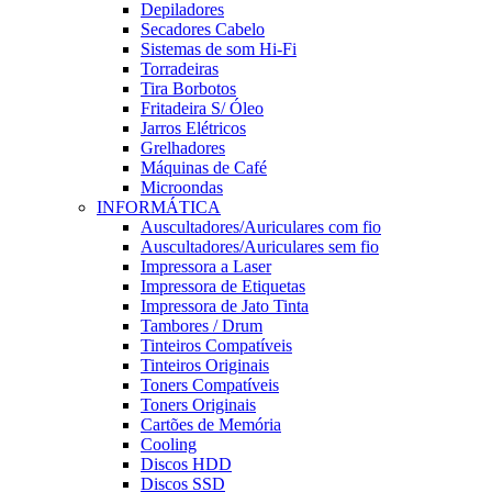
Depiladores
Secadores Cabelo
Sistemas de som Hi-Fi
Torradeiras
Tira Borbotos
Fritadeira S/ Óleo
Jarros Elétricos
Grelhadores
Máquinas de Café
Microondas
INFORMÁTICA
Auscultadores/Auriculares com fio
Auscultadores/Auriculares sem fio
Impressora a Laser
Impressora de Etiquetas
Impressora de Jato Tinta
Tambores / Drum
Tinteiros Compatíveis
Tinteiros Originais
Toners Compatíveis
Toners Originais
Cartões de Memória
Cooling
Discos HDD
Discos SSD