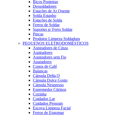
Bicos Ponteiras
Dessoldadores
Estações de Ar Quente
Solda Estanho
Estações de Solda
Ferros de Soldar
Suportes p/ Ferro Soldar
Pinças
Produtos Limpeza Soldadura
PEQUENOS ELETRODOMÉSTICOS
Aspiradores de Cinza
Aspiradores
Aspiradores sem Fio
Aparadores
Copos de Café
Balanças
Cápsula Delta Q
Cápsula Dolce Gosto
Cápsula Nespresso
Espremedor Citrinos
Cozinha
Cuidados Lar
Cuidados Pessoais
Escova Limpeza Facial
Ferros de Engomar