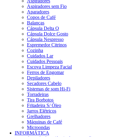
Aspiradores
Aspiradores sem Fio
Aparadores
Copos de Café
Balanças
Cápsula Delta Q
Cápsula Dolce Gosto
Cápsula Nespresso
Espremedor Citrinos
Cozinha
Cuidados Lar
Cuidados Pessoais
Escova Limpeza Facial
Ferros de Engomar
Depiladores
Secadores Cabelo
Sistemas de som Hi-Fi
Torradeiras
Tira Borbotos
Fritadeira S/ Óleo
Jarros Elétricos
Grelhadores
Máquinas de Café
Microondas
INFORMÁTICA