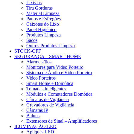
Lixívias
Tira Gorduras
Material Limpeza
Panos e Esfregões
Caixotes do Lixo
Papel Higiénico
Produtos Limpeza
Sacos
Outros Produtos Limpeza
STOCK-OFF
SEGURANÇA – SMART HOME
Alarme s/fios
Monitores para Video Porteiro
Sistema de Áudio e Video Porteiro
Video Porteiros
Smart Home e Domótica
Tomadas Inteligentes
Módulos e Comutadores Domótica
Câmaras de Vigilância
Gravadores de Vigilância
Câmaras IP
Baluns
Extensores de Sinal – Amplificadores
ILUMINAÇÃO LED
Apliques LED