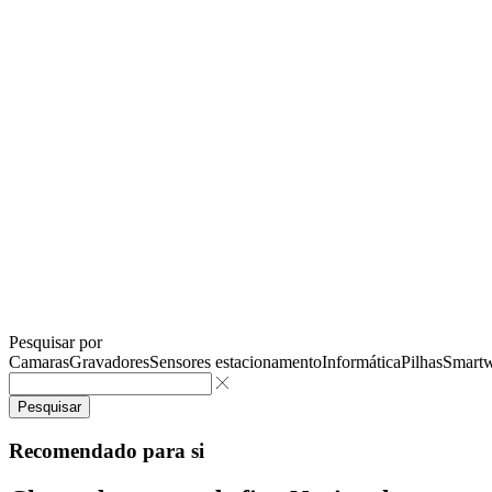
Pesquisar por
Camaras
Gravadores
Sensores estacionamento
Informática
Pilhas
Smartw
Pesquisar
Recomendado para si