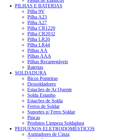
Pastas de Elásticos
PILHAS E BATERIAS
Pilha 9V
Pilha A23
Pilha A27
Pilha CR1220
Pilha CR2032
Pilha LR20
Pilha LR44
Pilhas AA
Pilhas AAA
Pilhas Recarregáveis
Baterias
SOLDADURA
Bicos Ponteiras
Dessoldadores
Estações de Ar Quente
Solda Estanho
Estações de Solda
Ferros de Soldar
Suportes p/ Ferro Soldar
Pinças
Produtos Limpeza Soldadura
PEQUENOS ELETRODOMÉSTICOS
Aspiradores de Cinza