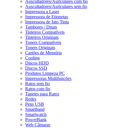
Auscultadores/Auriculares com fio
Auscultadores/Auriculares sem fio
Impressora a Laser
Impressora de Etiquetas
Impressora de Jato Tinta
Tambores / Drum
Tinteiros Compatíveis
Tinteiros Originais
Toners Compatíveis
Toners Originais
Cartões de Memória
Cooling
Discos HDD
Discos SSD
Produtos Limpeza PC
Impressoras Multifunções
Ratos sem fio
Ratos com fio
Tapetes para Ratos
Redes
Pens USB
Smartband
Smartwatch
PowerBank
Web Câmaras