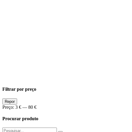
Filtrar por preço
Preço
Preço
Repor
Min
Max
Preço:
3 €
—
80 €
Procurar produto
Pesquisar