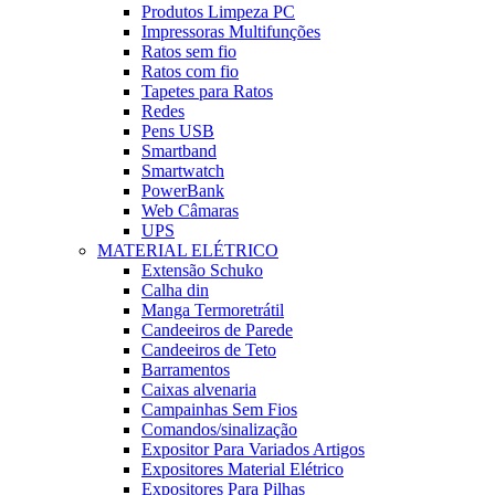
Produtos Limpeza PC
Impressoras Multifunções
Ratos sem fio
Ratos com fio
Tapetes para Ratos
Redes
Pens USB
Smartband
Smartwatch
PowerBank
Web Câmaras
UPS
MATERIAL ELÉTRICO
Extensão Schuko
Calha din
Manga Termoretrátil
Candeeiros de Parede
Candeeiros de Teto
Barramentos
Caixas alvenaria
Campainhas Sem Fios
Comandos/sinalização
Expositor Para Variados Artigos
Expositores Material Elétrico
Expositores Para Pilhas