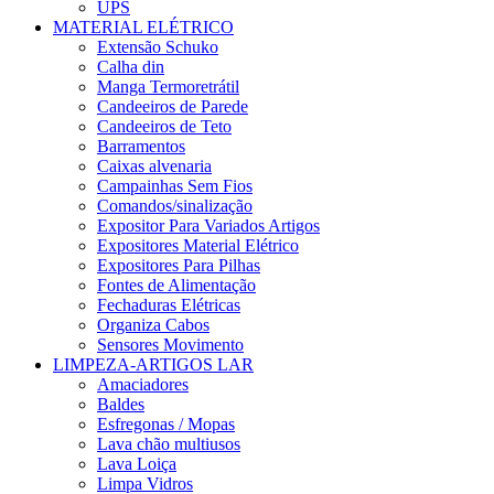
UPS
MATERIAL ELÉTRICO
Extensão Schuko
Calha din
Manga Termoretrátil
Candeeiros de Parede
Candeeiros de Teto
Barramentos
Caixas alvenaria
Campainhas Sem Fios
Comandos/sinalização
Expositor Para Variados Artigos
Expositores Material Elétrico
Expositores Para Pilhas
Fontes de Alimentação
Fechaduras Elétricas
Organiza Cabos
Sensores Movimento
LIMPEZA-ARTIGOS LAR
Amaciadores
Baldes
Esfregonas / Mopas
Lava chão multiusos
Lava Loiça
Limpa Vidros