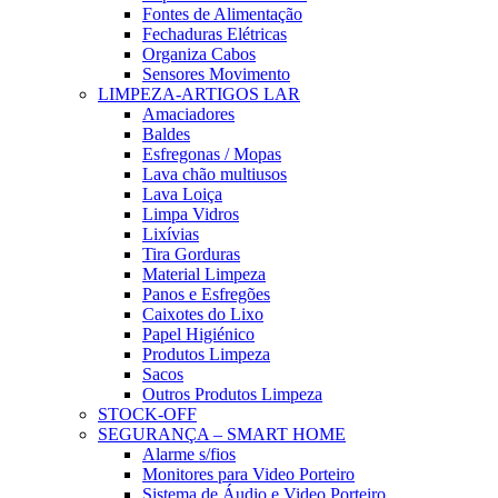
Fontes de Alimentação
Fechaduras Elétricas
Organiza Cabos
Sensores Movimento
LIMPEZA-ARTIGOS LAR
Amaciadores
Baldes
Esfregonas / Mopas
Lava chão multiusos
Lava Loiça
Limpa Vidros
Lixívias
Tira Gorduras
Material Limpeza
Panos e Esfregões
Caixotes do Lixo
Papel Higiénico
Produtos Limpeza
Sacos
Outros Produtos Limpeza
STOCK-OFF
SEGURANÇA – SMART HOME
Alarme s/fios
Monitores para Video Porteiro
Sistema de Áudio e Video Porteiro