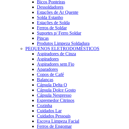
Bicos Ponteiras
Dessoldadores
Estações de Ar Quente
Solda Estanho
Estações de Solda
Ferros de Soldar
Suportes p/ Ferro Soldar
Pinças
Produtos Limpeza Soldadura
PEQUENOS ELETRODOMÉSTICOS
Aspiradores de Cinza
Aspiradores
Aspiradores sem Fio
Aparadores
Copos de Café
Balanças
Cápsula Delta Q
Cápsula Dolce Gosto
Cápsula Nespresso
Espremedor Citrinos
Cozinha
Cuidados Lar
Cuidados Pessoais
Escova Limpeza Facial
Ferros de Engomar