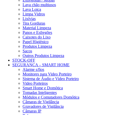
Esfregonas / Mopas
Lava chão multiusos
Lava Loiça
Limpa Vidros
Lixívias
Tira Gorduras
Material Limpeza
Panos e Esfregões
Caixotes do Lixo
Papel Higiénico
Produtos Limpeza
Sacos
Outros Produtos Limpeza
STOCK-OFF
SEGURANÇA – SMART HOME
Alarme s/fios
Monitores para Video Porteiro
Sistema de Áudio e Video Porteiro
Video Porteiros
Smart Home e Domótica
Tomadas Inteligentes
Módulos e Comutadores Domótica
Câmaras de Vigilância
Gravadores de Vigilância
Câmaras IP