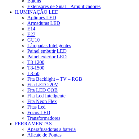
Baluns
Extensores de Sinal – Amplificadores
ILUMINAÇÃO LED
Apliques LED
Armaduras LED
E14
E27
GU10
Lâmpadas Inteligentes
Painel embutir LED
Painel exterior LED
T8-1200
T8-1500
T8-60
Fita Backlight – TV – RGB
Fita LED 220V
Fita LED COB
Fita Led Inteligente
Fita Neon Flex
Fitas Led
Focus LED
Transformadores
FERRAMENTAS
Aparafusadoras a bateria
Alicate de Pontas