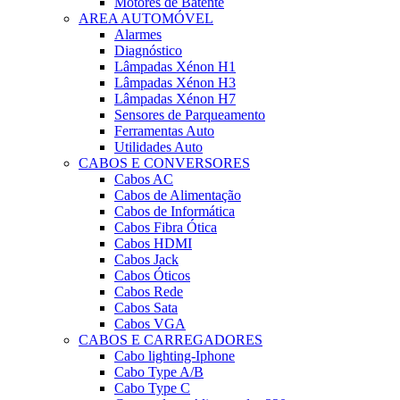
Motores de Batente
AREA AUTOMÓVEL
Alarmes
Diagnóstico
Lâmpadas Xénon H1
Lâmpadas Xénon H3
Lâmpadas Xénon H7
Sensores de Parqueamento
Ferramentas Auto
Utilidades Auto
CABOS E CONVERSORES
Cabos AC
Cabos de Alimentação
Cabos de Informática
Cabos Fibra Ótica
Cabos HDMI
Cabos Jack
Cabos Óticos
Cabos Rede
Cabos Sata
Cabos VGA
CABOS E CARREGADORES
Cabo lighting-Iphone
Cabo Type A/B
Cabo Type C