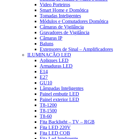
Video Porteiros
Smart Home e Domótica
Tomadas Inteligentes
Módulos e Comutadores Domótica
Câmaras de Vigilância
Gravadores de Vigilância
Câmaras IP
Baluns
Extensores de Sinal – Amplificadores
ILUMINAÇÃO LED
Apliques LED
Armaduras LED
E14
E27
GU10
Lâmpadas Inteligentes
Painel embutir LED
Painel exterior LED
T8-1200
T8-1500
T8-60
Fita Backlight – TV – RGB
Fita LED 220V
Fita LED COB
Fita Led Inteligente