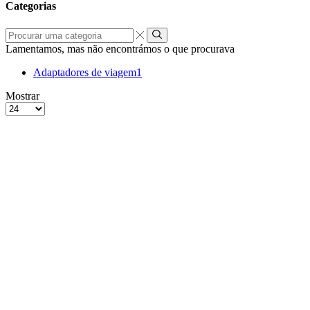
Categorias
Procurar
uma
Lamentamos, mas não encontrámos o que procurava
categoria
Adaptadores de viagem
1
grelha
Lista
Mostrar
de
Produtos
4
por
colunas
Página