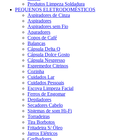
Produtos Limpeza Soldadura
PEQUENOS ELETRODOMÉSTICOS
Aspiradores de Cinza
Aspiradores
Aspiradores sem Fio
Aparadores
Copos de Café
Balanças
Cápsula Delta Q
Cápsula Dolce Gosto
Cápsula Nespresso
Espremedor Citrinos
Cozinha
Cuidados Lar
Cuidados Pessoais
Escova Limpeza Facial
Ferros de Engomar
Depiladores
Secadores Cabelo
Sistemas de som Hi-Fi
Torradeiras
Tira Borbotos
Fritadeira S/ Óleo
Jarros Elétricos
Grelhadores