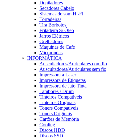
Depiladores
Secadores Cabelo
Sistemas de som Hi-Fi
Torradeiras
Tira Borbotos
Fritadeira S/ Óleo
Jarros Elétricos
Grelhadores
Máquinas de Café
Microondas
INFORMÁTICA
Auscultadores/Auriculares com fio
Auscultadores/Auriculares sem fio
Impressora a Laser
Impressora de Etiquetas
Impressora de Jato Tinta
Tambores / Drum
Tinteiros Compatíveis
Tinteiros Originais
Toners Compatíveis
Toners Originais
Cartões de Memória
Cooling
Discos HDD
Discos SSD