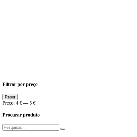
Filtrar por preço
Preço
Preço
Repor
Min
Max
Preço:
4 €
—
5 €
Procurar produto
Pesquisar
por: