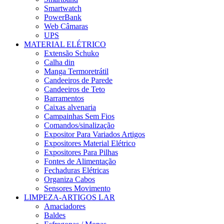
Smartwatch
PowerBank
Web Câmaras
UPS
MATERIAL ELÉTRICO
Extensão Schuko
Calha din
Manga Termoretrátil
Candeeiros de Parede
Candeeiros de Teto
Barramentos
Caixas alvenaria
Campainhas Sem Fios
Comandos/sinalização
Expositor Para Variados Artigos
Expositores Material Elétrico
Expositores Para Pilhas
Fontes de Alimentação
Fechaduras Elétricas
Organiza Cabos
Sensores Movimento
LIMPEZA-ARTIGOS LAR
Amaciadores
Baldes