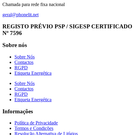
Chamada para rede fixa nacional
geral@phonelit.net
Facebook
Instagram
Linkedin
Whatsapp
REGISTO PRÉVIO PSP / SIGESP CERTIFICADO
Nº 7596
Sobre nós
Sobre Nós
Contactos
RGPD
Etiqueta Energética
Sobre Nós
Contactos
RGPD
Etiqueta Energética
Informações
Política de Privacidade
Termos e Condições
Resolução Alternativa de Litígios