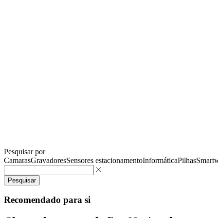
Pesquisar por
Camaras
Gravadores
Sensores estacionamento
Informática
Pilhas
Smartw
Pesquisar
Recomendado para si