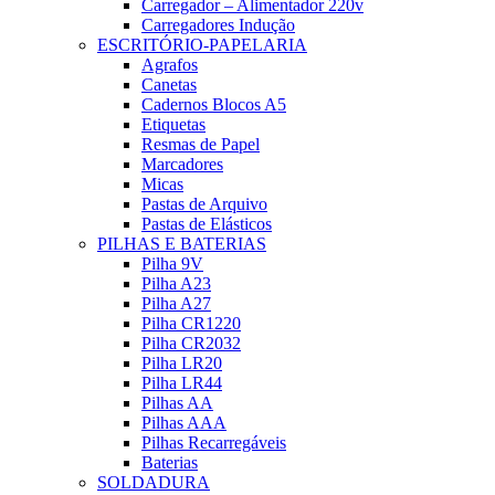
Carregador – Alimentador 220v
Carregadores Indução
ESCRITÓRIO-PAPELARIA
Agrafos
Canetas
Cadernos Blocos A5
Etiquetas
Resmas de Papel
Marcadores
Micas
Pastas de Arquivo
Pastas de Elásticos
PILHAS E BATERIAS
Pilha 9V
Pilha A23
Pilha A27
Pilha CR1220
Pilha CR2032
Pilha LR20
Pilha LR44
Pilhas AA
Pilhas AAA
Pilhas Recarregáveis
Baterias
SOLDADURA