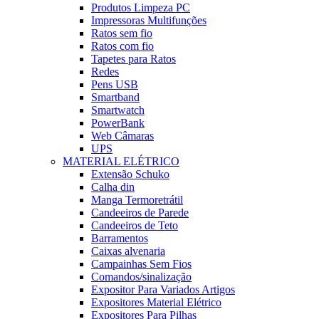
Produtos Limpeza PC
Impressoras Multifunções
Ratos sem fio
Ratos com fio
Tapetes para Ratos
Redes
Pens USB
Smartband
Smartwatch
PowerBank
Web Câmaras
UPS
MATERIAL ELÉTRICO
Extensão Schuko
Calha din
Manga Termoretrátil
Candeeiros de Parede
Candeeiros de Teto
Barramentos
Caixas alvenaria
Campainhas Sem Fios
Comandos/sinalização
Expositor Para Variados Artigos
Expositores Material Elétrico
Expositores Para Pilhas