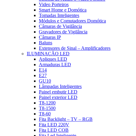
Video Porteiros
Smart Home e Domótica
Tomadas Inteligentes
Módulos e Comutadores Domótica
Câmaras de Vigilância
Gravadores de Vigilância
Câmaras IP
Baluns
Extensores de Sinal – Amplificadores
ILUMINAÇÃO LED
Apliques LED
Armaduras LED
E14
E27
GU10
Lâmpadas Inteligentes
Painel embutir LED
Painel exterior LED
T8-1200
T8-1500
T8-60
Fita Backlight – TV – RGB
Fita LED 220V
Fita LED COB
Fita Led Inteligente