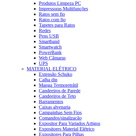
Produtos Limpeza PC
Impressoras Multifunções
Ratos sem fio
Ratos com fio
Tapetes para Ratos
Redes
Pens USB
Smartband
Smartwatch
PowerBank
Web Câmaras
UPS
MATERIAL ELÉTRICO
Extensão Schuko
Calha din
Manga Termoretrátil
Candeeiros de Parede
Candeeiros de Teto
Barramentos
Caixas alvenaria
Campainhas Sem Fios
Comandos/sinalização
Expositor Para Variados Artigos
Expositores Material Elétrico
Expositores Para Pilhas