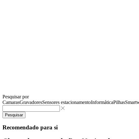
Pesquisar por
Camaras
Gravadores
Sensores estacionamento
Informática
Pilhas
Smartw
Pesquisar
Recomendado para si