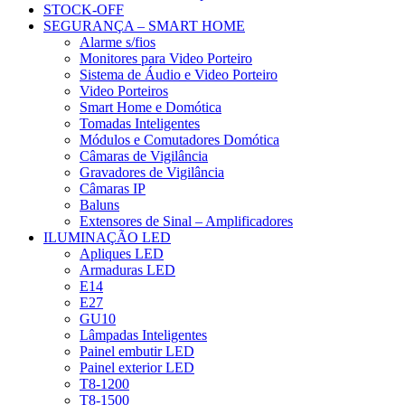
STOCK-OFF
SEGURANÇA – SMART HOME
Alarme s/fios
Monitores para Video Porteiro
Sistema de Áudio e Video Porteiro
Video Porteiros
Smart Home e Domótica
Tomadas Inteligentes
Módulos e Comutadores Domótica
Câmaras de Vigilância
Gravadores de Vigilância
Câmaras IP
Baluns
Extensores de Sinal – Amplificadores
ILUMINAÇÃO LED
Apliques LED
Armaduras LED
E14
E27
GU10
Lâmpadas Inteligentes
Painel embutir LED
Painel exterior LED
T8-1200
T8-1500