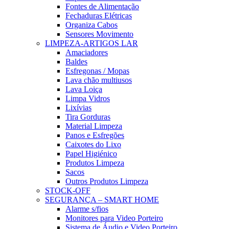
Fontes de Alimentação
Fechaduras Elétricas
Organiza Cabos
Sensores Movimento
LIMPEZA-ARTIGOS LAR
Amaciadores
Baldes
Esfregonas / Mopas
Lava chão multiusos
Lava Loiça
Limpa Vidros
Lixívias
Tira Gorduras
Material Limpeza
Panos e Esfregões
Caixotes do Lixo
Papel Higiénico
Produtos Limpeza
Sacos
Outros Produtos Limpeza
STOCK-OFF
SEGURANÇA – SMART HOME
Alarme s/fios
Monitores para Video Porteiro
Sistema de Áudio e Video Porteiro