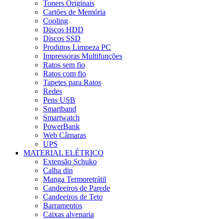
Toners Originais
Cartões de Memória
Cooling
Discos HDD
Discos SSD
Produtos Limpeza PC
Impressoras Multifunções
Ratos sem fio
Ratos com fio
Tapetes para Ratos
Redes
Pens USB
Smartband
Smartwatch
PowerBank
Web Câmaras
UPS
MATERIAL ELÉTRICO
Extensão Schuko
Calha din
Manga Termoretrátil
Candeeiros de Parede
Candeeiros de Teto
Barramentos
Caixas alvenaria