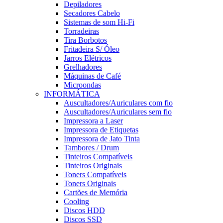
Depiladores
Secadores Cabelo
Sistemas de som Hi-Fi
Torradeiras
Tira Borbotos
Fritadeira S/ Óleo
Jarros Elétricos
Grelhadores
Máquinas de Café
Microondas
INFORMÁTICA
Auscultadores/Auriculares com fio
Auscultadores/Auriculares sem fio
Impressora a Laser
Impressora de Etiquetas
Impressora de Jato Tinta
Tambores / Drum
Tinteiros Compatíveis
Tinteiros Originais
Toners Compatíveis
Toners Originais
Cartões de Memória
Cooling
Discos HDD
Discos SSD