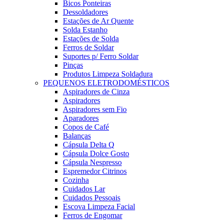
Bicos Ponteiras
Dessoldadores
Estações de Ar Quente
Solda Estanho
Estações de Solda
Ferros de Soldar
Suportes p/ Ferro Soldar
Pinças
Produtos Limpeza Soldadura
PEQUENOS ELETRODOMÉSTICOS
Aspiradores de Cinza
Aspiradores
Aspiradores sem Fio
Aparadores
Copos de Café
Balanças
Cápsula Delta Q
Cápsula Dolce Gosto
Cápsula Nespresso
Espremedor Citrinos
Cozinha
Cuidados Lar
Cuidados Pessoais
Escova Limpeza Facial
Ferros de Engomar