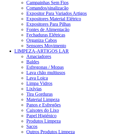
Campainhas Sem Fios
Comandos/sinalização
Expositor Para Variados Artigos
Expositores Material Elétrico
Expositores Para Pilhas
Fontes de Alimentação
Fechaduras Elétricas
Organiza Cabos
Sensores Movimento
LIMPEZA-ARTIGOS LAR
Amaciadores
Baldes
Esfregonas / Mopas
Lava chão multiusos
Lava Loiça
Limpa Vidros
Lixívias
Tira Gorduras
Material Limpeza
Panos e Esfregões
Caixotes do Lixo
Papel Higiénico
Produtos Limpeza
Sacos
Outros Produtos Limpeza