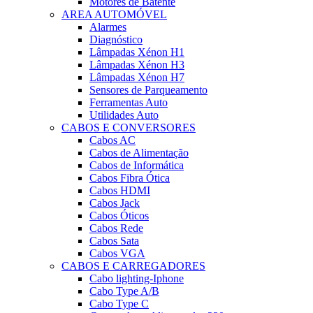
Motores de Batente
AREA AUTOMÓVEL
Alarmes
Diagnóstico
Lâmpadas Xénon H1
Lâmpadas Xénon H3
Lâmpadas Xénon H7
Sensores de Parqueamento
Ferramentas Auto
Utilidades Auto
CABOS E CONVERSORES
Cabos AC
Cabos de Alimentação
Cabos de Informática
Cabos Fibra Ótica
Cabos HDMI
Cabos Jack
Cabos Óticos
Cabos Rede
Cabos Sata
Cabos VGA
CABOS E CARREGADORES
Cabo lighting-Iphone
Cabo Type A/B
Cabo Type C