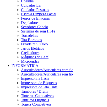
Cozinha
Cuidados Lar
Cuidados Pessoais
Escova Limpeza Facial
Ferros de Engomar
Depiladores
Secadores Cabelo
Sistemas de som Hi-Fi
Torradeiras
Tira Borbotos
Fritadeira S/ Óleo
Jarros Elétricos
Grelhadores
Máquinas de Café
Microondas
INFORMÁTICA
Auscultadores/Auriculares com fio
Auscultadores/Auriculares sem fio
Impressora a Laser
Impressora de Etiquetas
Impressora de Jato Tinta
Tambores / Drum
Tinteiros Compatíveis
Tinteiros Originais
Toners Compatíveis