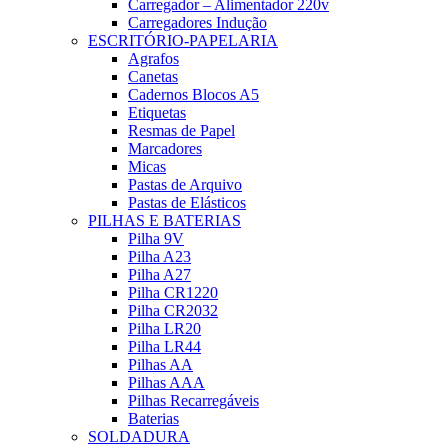
Carregador – Alimentador 220v
Carregadores Indução
ESCRITÓRIO-PAPELARIA
Agrafos
Canetas
Cadernos Blocos A5
Etiquetas
Resmas de Papel
Marcadores
Micas
Pastas de Arquivo
Pastas de Elásticos
PILHAS E BATERIAS
Pilha 9V
Pilha A23
Pilha A27
Pilha CR1220
Pilha CR2032
Pilha LR20
Pilha LR44
Pilhas AA
Pilhas AAA
Pilhas Recarregáveis
Baterias
SOLDADURA