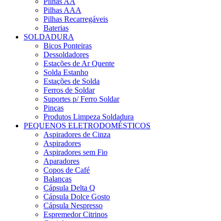
Pilhas AA
Pilhas AAA
Pilhas Recarregáveis
Baterias
SOLDADURA
Bicos Ponteiras
Dessoldadores
Estações de Ar Quente
Solda Estanho
Estações de Solda
Ferros de Soldar
Suportes p/ Ferro Soldar
Pinças
Produtos Limpeza Soldadura
PEQUENOS ELETRODOMÉSTICOS
Aspiradores de Cinza
Aspiradores
Aspiradores sem Fio
Aparadores
Copos de Café
Balanças
Cápsula Delta Q
Cápsula Dolce Gosto
Cápsula Nespresso
Espremedor Citrinos