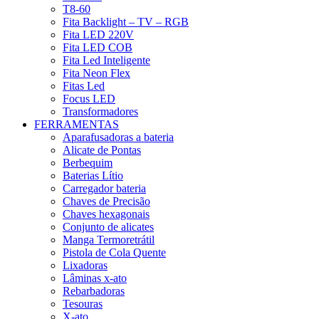
T8-60
Fita Backlight – TV – RGB
Fita LED 220V
Fita LED COB
Fita Led Inteligente
Fita Neon Flex
Fitas Led
Focus LED
Transformadores
FERRAMENTAS
Aparafusadoras a bateria
Alicate de Pontas
Berbequim
Baterias Lítio
Carregador bateria
Chaves de Precisão
Chaves hexagonais
Conjunto de alicates
Manga Termoretrátil
Pistola de Cola Quente
Lixadoras
Lâminas x-ato
Rebarbadoras
Tesouras
X-ato