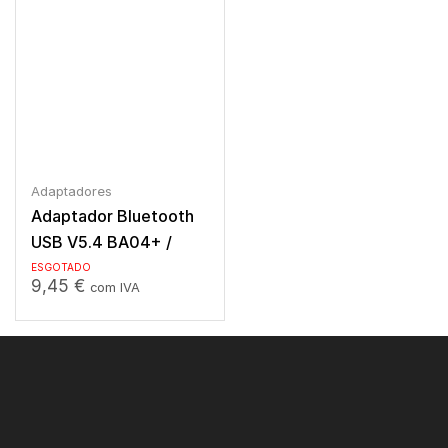
Adaptadores
Adaptador Bluetooth
USB V5.4 BA04+ /
BASEUS
ESGOTADO
9,45
€
com IVA