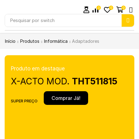
0
0
0
Pesquisar por
switch
Início
Produtos
Informática
Adaptadores
Produto em destaque
X-ACTO MOD.
THT511815
Comprar Já!
SUPER PREÇO