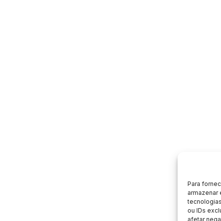
Para forne
armazenar 
tecnologia
ou IDs excl
afetar nega