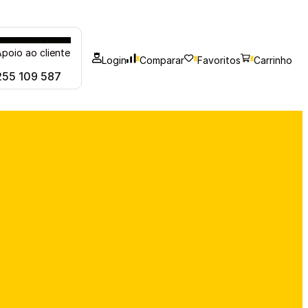
hamada para rede fixa Nacional
poio ao cliente
Login
Comparar
Favoritos
Carrinho
0
0
0
255 109 587