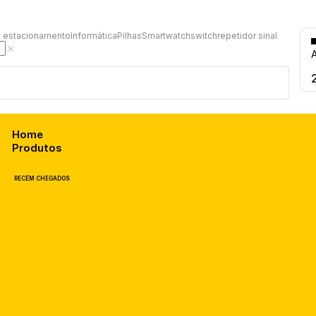
 estacionamento
Informática
Pilhas
Smartwatch
switch
repetidor sinal
C
A
Home
Produtos
RECÉM
CHEGADOS