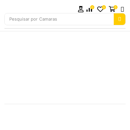
0
0
0
Pesquisar por
Camaras