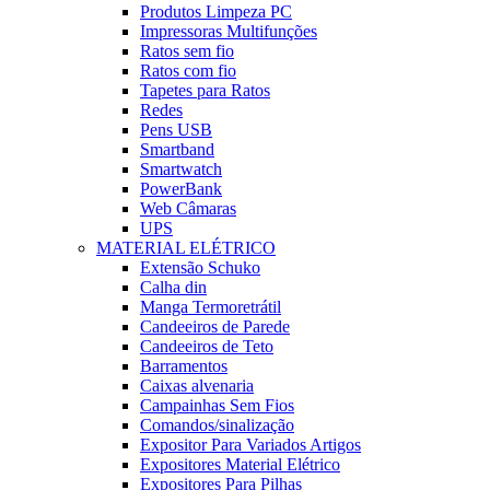
Produtos Limpeza PC
Impressoras Multifunções
Ratos sem fio
Ratos com fio
Tapetes para Ratos
Redes
Pens USB
Smartband
Smartwatch
PowerBank
Web Câmaras
UPS
MATERIAL ELÉTRICO
Extensão Schuko
Calha din
Manga Termoretrátil
Candeeiros de Parede
Candeeiros de Teto
Barramentos
Caixas alvenaria
Campainhas Sem Fios
Comandos/sinalização
Expositor Para Variados Artigos
Expositores Material Elétrico
Expositores Para Pilhas