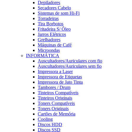
Depiladores
Secadores Cabelo
Sistemas de som Hi-Fi
Torradeiras
Tira Borbotos
Fritadeira S/ Óleo
Jarros Elétricos
Grelhadores
Máquinas de Café
Microondas
INFORMÁTICA
Auscultadores/Auriculares com fio
Auscultadores/Auriculares sem fio
Impressora a Laser
Impressora de Etiquetas
Impressora de Jato Tinta
Tambores / Drum
Tinteiros Compatíveis
Tinteiros Originais
Toners Compatíveis
Toners Originais
Cartões de Memória
Cooling
Discos HDD
Discos SSD