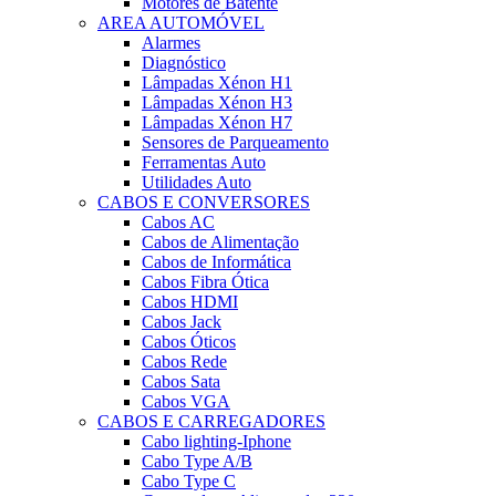
Motores de Batente
AREA AUTOMÓVEL
Alarmes
Diagnóstico
Lâmpadas Xénon H1
Lâmpadas Xénon H3
Lâmpadas Xénon H7
Sensores de Parqueamento
Ferramentas Auto
Utilidades Auto
CABOS E CONVERSORES
Cabos AC
Cabos de Alimentação
Cabos de Informática
Cabos Fibra Ótica
Cabos HDMI
Cabos Jack
Cabos Óticos
Cabos Rede
Cabos Sata
Cabos VGA
CABOS E CARREGADORES
Cabo lighting-Iphone
Cabo Type A/B
Cabo Type C