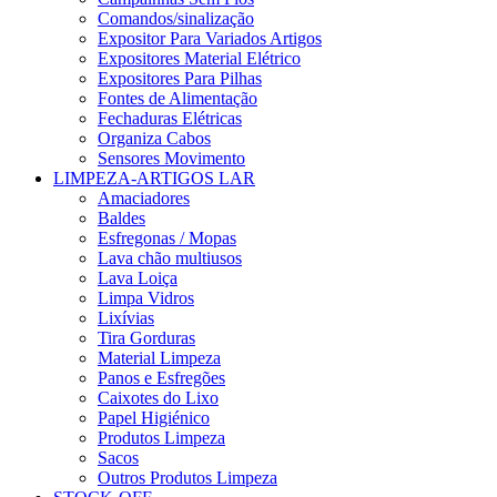
Comandos/sinalização
Expositor Para Variados Artigos
Expositores Material Elétrico
Expositores Para Pilhas
Fontes de Alimentação
Fechaduras Elétricas
Organiza Cabos
Sensores Movimento
LIMPEZA-ARTIGOS LAR
Amaciadores
Baldes
Esfregonas / Mopas
Lava chão multiusos
Lava Loiça
Limpa Vidros
Lixívias
Tira Gorduras
Material Limpeza
Panos e Esfregões
Caixotes do Lixo
Papel Higiénico
Produtos Limpeza
Sacos
Outros Produtos Limpeza