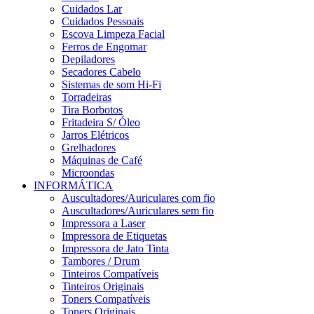
Cuidados Lar
Cuidados Pessoais
Escova Limpeza Facial
Ferros de Engomar
Depiladores
Secadores Cabelo
Sistemas de som Hi-Fi
Torradeiras
Tira Borbotos
Fritadeira S/ Óleo
Jarros Elétricos
Grelhadores
Máquinas de Café
Microondas
INFORMÁTICA
Auscultadores/Auriculares com fio
Auscultadores/Auriculares sem fio
Impressora a Laser
Impressora de Etiquetas
Impressora de Jato Tinta
Tambores / Drum
Tinteiros Compatíveis
Tinteiros Originais
Toners Compatíveis
Toners Originais