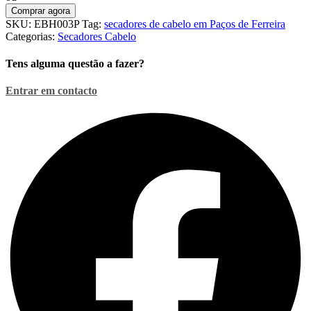
De
Comprar agora
Cabelo
SKU:
EBH003P
Tag:
secadores de cabelo em Paços de Ferreira
750W
Categorias:
Secadores Cabelo
230V
Rosa
Tens alguma questão a fazer?
Aurora
Entrar em contacto