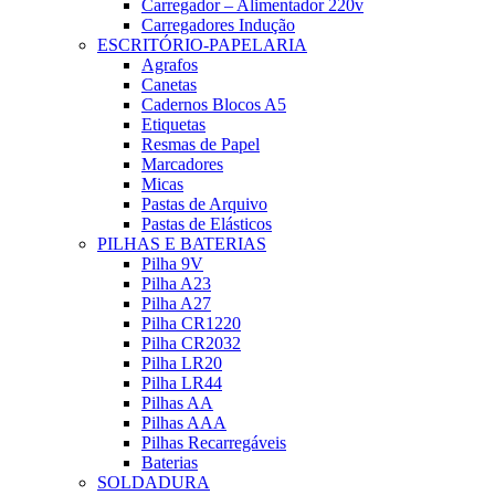
Carregador – Alimentador 220v
Carregadores Indução
ESCRITÓRIO-PAPELARIA
Agrafos
Canetas
Cadernos Blocos A5
Etiquetas
Resmas de Papel
Marcadores
Micas
Pastas de Arquivo
Pastas de Elásticos
PILHAS E BATERIAS
Pilha 9V
Pilha A23
Pilha A27
Pilha CR1220
Pilha CR2032
Pilha LR20
Pilha LR44
Pilhas AA
Pilhas AAA
Pilhas Recarregáveis
Baterias
SOLDADURA