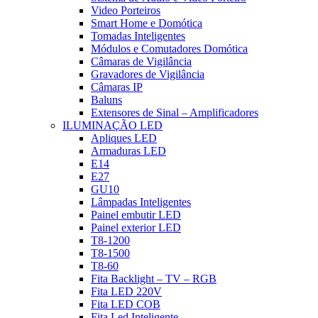
Video Porteiros
Smart Home e Domótica
Tomadas Inteligentes
Módulos e Comutadores Domótica
Câmaras de Vigilância
Gravadores de Vigilância
Câmaras IP
Baluns
Extensores de Sinal – Amplificadores
ILUMINAÇÃO LED
Apliques LED
Armaduras LED
E14
E27
GU10
Lâmpadas Inteligentes
Painel embutir LED
Painel exterior LED
T8-1200
T8-1500
T8-60
Fita Backlight – TV – RGB
Fita LED 220V
Fita LED COB
Fita Led Inteligente