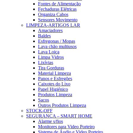
Fontes de Alimentação
Fechaduras Elétricas
Organiza Cabos
Sensores Movimento
LIMPEZA-ARTIGOS LAR
Amaciadores
Baldes
Esfregonas / Mopas
Lava chão multiusos
Lava Loiça
Limpa Vidros
Lixívias
Tira Gorduras
Material Limpeza
Panos e Esfregões
Caixotes do Lixo
Papel Higiénico
Produtos Limpeza
Sacos
Outros Produtos Limpeza
STOCK-OFF
SEGURANÇA – SMART HOME
Alarme s/fios
Monitores para Video Porteiro
Sistema de Áudio e Video Porteiro