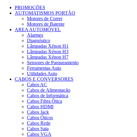
230V
PROMOÇÕES
Rosa
AUTOMATISMOS PORTÃO
Aurora
Motores de Correr
Motores de Batente
AREA AUTOMÓVEL
Alarmes
Diagnóstico
Lâmpadas Xénon H1
Lâmpadas Xénon H3
Lâmpadas Xénon H7
Sensores de Parqueamento
Ferramentas Auto
Utilidades Auto
CABOS E CONVERSORES
Cabos AC
Cabos de Alimentação
Cabos de Informática
Cabos Fibra Ótica
Cabos HDMI
Cabos Jack
Cabos Óticos
Cabos Rede
Cabos Sata
Cabos VGA