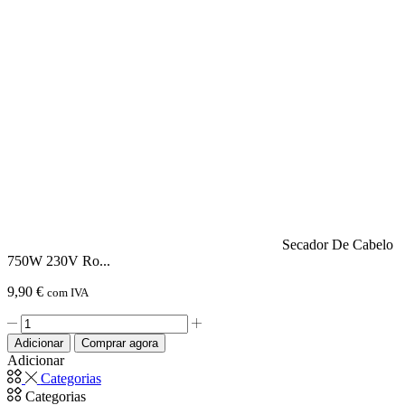
De
Cabelo
2200W
Preto
TECHWOOD
Secador De Cabelo
750W 230V Ro...
9,90
€
com IVA
Quantidade
de
Adicionar
Comprar agora
Secador
Adicionar
De
Categorias
Cabelo
Categorias
750W