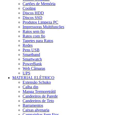
Cartões de Memória
Cooling
Discos HDD
Discos SSD
Produtos Limpeza PC
Impressoras Multifunções
Ratos sem fio
Ratos com fio
Tapetes para Ratos
Redes
Pens USB
Smartband
Smartwatch
PowerBank
Web Câmaras
UPS
MATERIAL ELÉTRICO
Extensão Schuko
Calha din
Manga Termoretrátil
Candeeiros de Parede
Candeeiros de Teto
Barramentos
Caixas alvenaria
Campainhas Sem Fios