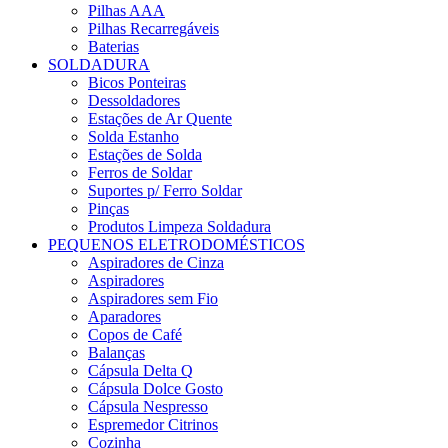
Pilhas AAA
Pilhas Recarregáveis
Baterias
SOLDADURA
Bicos Ponteiras
Dessoldadores
Estações de Ar Quente
Solda Estanho
Estações de Solda
Ferros de Soldar
Suportes p/ Ferro Soldar
Pinças
Produtos Limpeza Soldadura
PEQUENOS ELETRODOMÉSTICOS
Aspiradores de Cinza
Aspiradores
Aspiradores sem Fio
Aparadores
Copos de Café
Balanças
Cápsula Delta Q
Cápsula Dolce Gosto
Cápsula Nespresso
Espremedor Citrinos
Cozinha