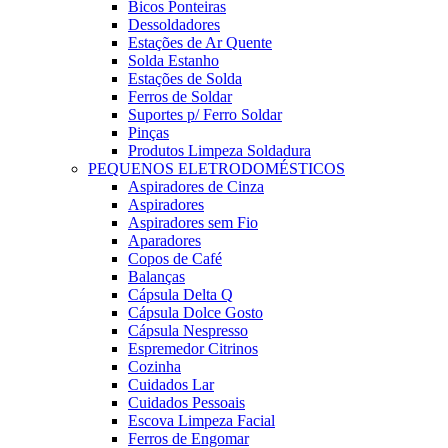
Bicos Ponteiras
Dessoldadores
Estações de Ar Quente
Solda Estanho
Estações de Solda
Ferros de Soldar
Suportes p/ Ferro Soldar
Pinças
Produtos Limpeza Soldadura
PEQUENOS ELETRODOMÉSTICOS
Aspiradores de Cinza
Aspiradores
Aspiradores sem Fio
Aparadores
Copos de Café
Balanças
Cápsula Delta Q
Cápsula Dolce Gosto
Cápsula Nespresso
Espremedor Citrinos
Cozinha
Cuidados Lar
Cuidados Pessoais
Escova Limpeza Facial
Ferros de Engomar