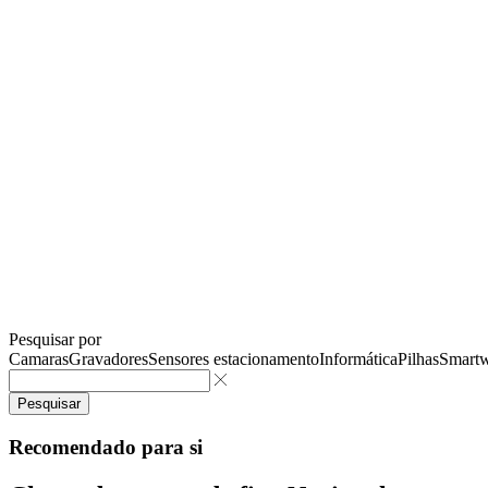
Pesquisar por
Camaras
Gravadores
Sensores estacionamento
Informática
Pilhas
Smartw
Pesquisar
Recomendado para si