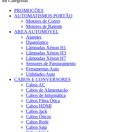
Categorias
PROMOÇÕES
AUTOMATISMOS PORTÃO
Motores de Correr
Motores de Batente
AREA AUTOMÓVEL
Alarmes
Diagnóstico
Lâmpadas Xénon H1
Lâmpadas Xénon H3
Lâmpadas Xénon H7
Sensores de Parqueamento
Ferramentas Auto
Utilidades Auto
CABOS E CONVERSORES
Cabos AC
Cabos de Alimentação
Cabos de Informática
Cabos Fibra Ótica
Cabos HDMI
Cabos Jack
Cabos Óticos
Cabos Rede
Cabos Sata