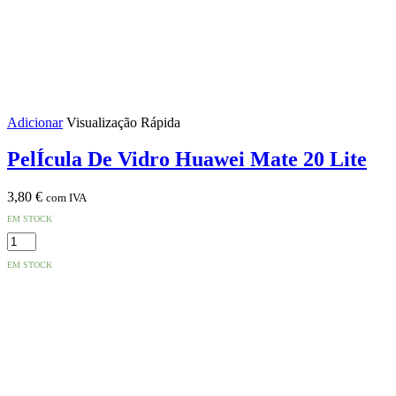
Adicionar
Visualização Rápida
PelÍcula De Vidro Huawei Mate 20 Lite
3,80
€
com IVA
EM STOCK
Quantidade
de
EM STOCK
PelÍcula
De
Vidro
Huawei
Mate
20
Lite