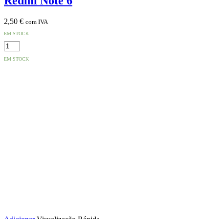
Redmi Note 6
2,50
€
com IVA
EM STOCK
Quantidade
de
EM STOCK
Película
de
Vidro
Temperado
Xiaomi
Redmi
Note
6