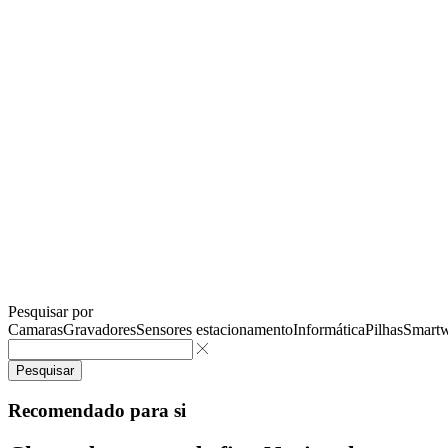
Pesquisar por
Camaras
Gravadores
Sensores estacionamento
Informática
Pilhas
Smartw
Pesquisar
Recomendado para si