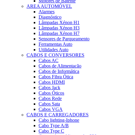
Motores de Batente
AREA AUTOMÓVEL
Alarmes
Diagnóstico
Lâmpadas Xénon H1
Lâmpadas Xénon H3
Lâmpadas Xénon H7
Sensores de Parqueamento
Ferramentas Auto
Utilidades Auto
CABOS E CONVERSORES
Cabos AC
Cabos de Alimentação
Cabos de Informática
Cabos Fibra Ótica
Cabos HDMI
Cabos Jack
Cabos Óticos
Cabos Rede
Cabos Sata
Cabos VGA
CABOS E CARREGADORES
Cabo lighting-Iphone
Cabo Type A/B
Cabo Type C