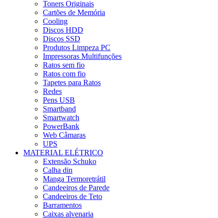
Toners Originais
Cartões de Memória
Cooling
Discos HDD
Discos SSD
Produtos Limpeza PC
Impressoras Multifunções
Ratos sem fio
Ratos com fio
Tapetes para Ratos
Redes
Pens USB
Smartband
Smartwatch
PowerBank
Web Câmaras
UPS
MATERIAL ELÉTRICO
Extensão Schuko
Calha din
Manga Termoretrátil
Candeeiros de Parede
Candeeiros de Teto
Barramentos
Caixas alvenaria