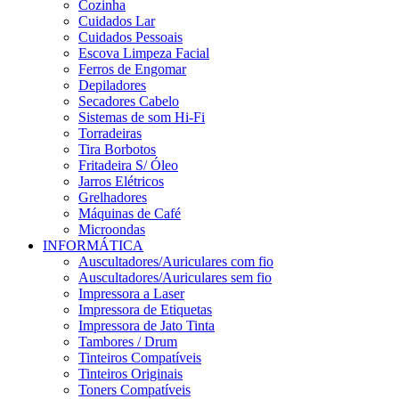
Cozinha
Cuidados Lar
Cuidados Pessoais
Escova Limpeza Facial
Ferros de Engomar
Depiladores
Secadores Cabelo
Sistemas de som Hi-Fi
Torradeiras
Tira Borbotos
Fritadeira S/ Óleo
Jarros Elétricos
Grelhadores
Máquinas de Café
Microondas
INFORMÁTICA
Auscultadores/Auriculares com fio
Auscultadores/Auriculares sem fio
Impressora a Laser
Impressora de Etiquetas
Impressora de Jato Tinta
Tambores / Drum
Tinteiros Compatíveis
Tinteiros Originais
Toners Compatíveis