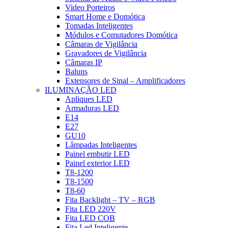
Video Porteiros
Smart Home e Domótica
Tomadas Inteligentes
Módulos e Comutadores Domótica
Câmaras de Vigilância
Gravadores de Vigilância
Câmaras IP
Baluns
Extensores de Sinal – Amplificadores
ILUMINAÇÃO LED
Apliques LED
Armaduras LED
E14
E27
GU10
Lâmpadas Inteligentes
Painel embutir LED
Painel exterior LED
T8-1200
T8-1500
T8-60
Fita Backlight – TV – RGB
Fita LED 220V
Fita LED COB
Fita Led Inteligente