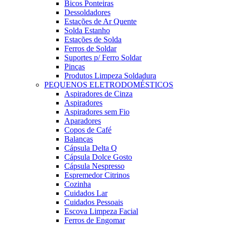
Bicos Ponteiras
Dessoldadores
Estações de Ar Quente
Solda Estanho
Estações de Solda
Ferros de Soldar
Suportes p/ Ferro Soldar
Pinças
Produtos Limpeza Soldadura
PEQUENOS ELETRODOMÉSTICOS
Aspiradores de Cinza
Aspiradores
Aspiradores sem Fio
Aparadores
Copos de Café
Balanças
Cápsula Delta Q
Cápsula Dolce Gosto
Cápsula Nespresso
Espremedor Citrinos
Cozinha
Cuidados Lar
Cuidados Pessoais
Escova Limpeza Facial
Ferros de Engomar