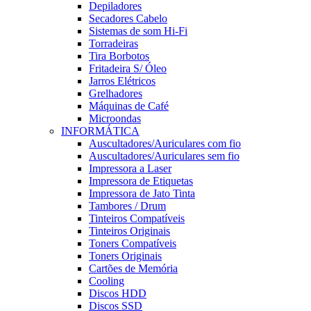
Depiladores
Secadores Cabelo
Sistemas de som Hi-Fi
Torradeiras
Tira Borbotos
Fritadeira S/ Óleo
Jarros Elétricos
Grelhadores
Máquinas de Café
Microondas
INFORMÁTICA
Auscultadores/Auriculares com fio
Auscultadores/Auriculares sem fio
Impressora a Laser
Impressora de Etiquetas
Impressora de Jato Tinta
Tambores / Drum
Tinteiros Compatíveis
Tinteiros Originais
Toners Compatíveis
Toners Originais
Cartões de Memória
Cooling
Discos HDD
Discos SSD