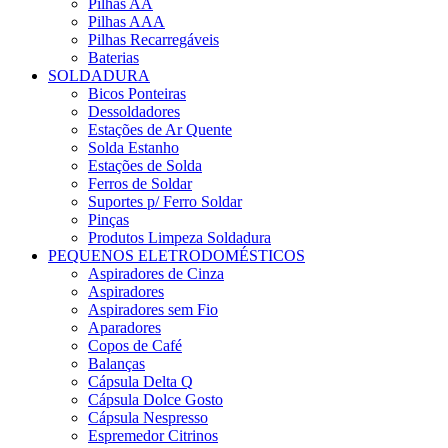
Pilhas AA
Pilhas AAA
Pilhas Recarregáveis
Baterias
SOLDADURA
Bicos Ponteiras
Dessoldadores
Estações de Ar Quente
Solda Estanho
Estações de Solda
Ferros de Soldar
Suportes p/ Ferro Soldar
Pinças
Produtos Limpeza Soldadura
PEQUENOS ELETRODOMÉSTICOS
Aspiradores de Cinza
Aspiradores
Aspiradores sem Fio
Aparadores
Copos de Café
Balanças
Cápsula Delta Q
Cápsula Dolce Gosto
Cápsula Nespresso
Espremedor Citrinos