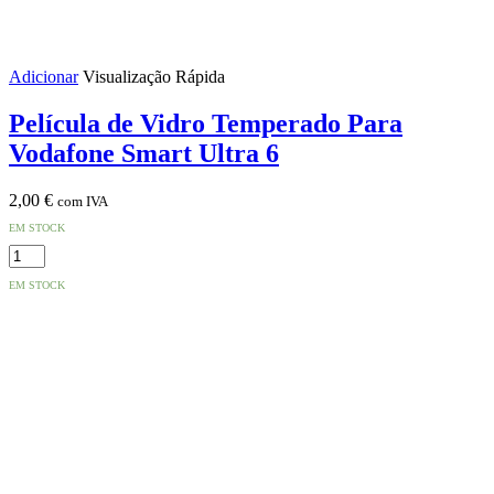
Adicionar
Visualização Rápida
Película de Vidro Temperado Para
Vodafone Smart Ultra 6
2,00
€
com IVA
EM STOCK
Quantidade
de
EM STOCK
Película
de
Vidro
Temperado
Para
Vodafone
Smart
Ultra
6