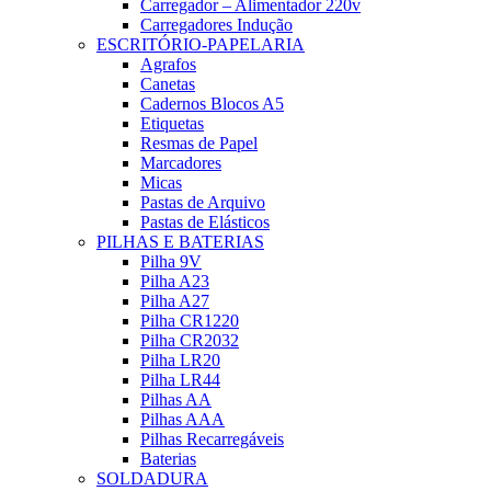
Carregador – Alimentador 220v
Carregadores Indução
ESCRITÓRIO-PAPELARIA
Agrafos
Canetas
Cadernos Blocos A5
Etiquetas
Resmas de Papel
Marcadores
Micas
Pastas de Arquivo
Pastas de Elásticos
PILHAS E BATERIAS
Pilha 9V
Pilha A23
Pilha A27
Pilha CR1220
Pilha CR2032
Pilha LR20
Pilha LR44
Pilhas AA
Pilhas AAA
Pilhas Recarregáveis
Baterias
SOLDADURA