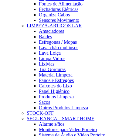
Fontes de Alimentação
Fechaduras Elétricas
Organiza Cabos
Sensores Movimento
LIMPEZA-ARTIGOS LAR
Amaciadores
Baldes
Esfregonas / Mopas
Lava chão multiusos
Lava Loiça
Limpa Vidros
Lixívias
Tira Gorduras
Material Limpeza
Panos e Esfregões
Caixotes do Lixo
Papel Higiénico
Produtos Limpeza
Sacos
Outros Produtos Limpeza
STOCK-OFF
SEGURANÇA – SMART HOME
Alarme s/fios
Monitores para Video Porteiro
Sistema de Áudio e Video Porteiro