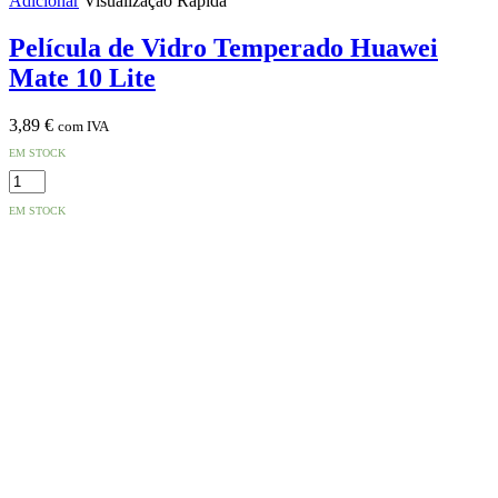
Adicionar
Visualização Rápida
Película de Vidro Temperado Huawei
Mate 10 Lite
3,89
€
com IVA
EM STOCK
Quantidade
de
EM STOCK
Película
de
Vidro
Temperado
Huawei
Mate
10
Lite