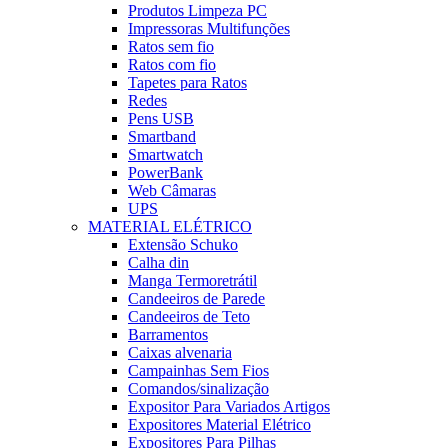
Produtos Limpeza PC
Impressoras Multifunções
Ratos sem fio
Ratos com fio
Tapetes para Ratos
Redes
Pens USB
Smartband
Smartwatch
PowerBank
Web Câmaras
UPS
MATERIAL ELÉTRICO
Extensão Schuko
Calha din
Manga Termoretrátil
Candeeiros de Parede
Candeeiros de Teto
Barramentos
Caixas alvenaria
Campainhas Sem Fios
Comandos/sinalização
Expositor Para Variados Artigos
Expositores Material Elétrico
Expositores Para Pilhas