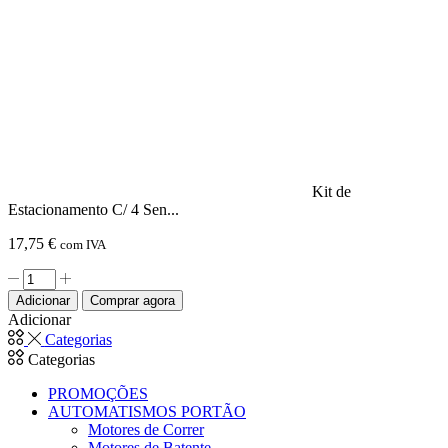
Sensores
Pretos
22mm
e
Visor
Kit de
Estacionamento C/ 4 Sen...
17,75
€
com IVA
Quantidade
de
Adicionar
Comprar agora
Kit
Adicionar
de
Categorias
Estacionamento
Categorias
C/
4
PROMOÇÕES
Sensores
AUTOMATISMOS PORTÃO
Pretos
Motores de Correr
19mm
Motores de Batente