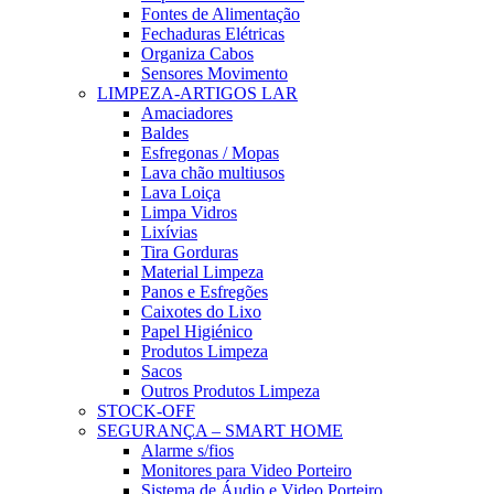
Fontes de Alimentação
Fechaduras Elétricas
Organiza Cabos
Sensores Movimento
LIMPEZA-ARTIGOS LAR
Amaciadores
Baldes
Esfregonas / Mopas
Lava chão multiusos
Lava Loiça
Limpa Vidros
Lixívias
Tira Gorduras
Material Limpeza
Panos e Esfregões
Caixotes do Lixo
Papel Higiénico
Produtos Limpeza
Sacos
Outros Produtos Limpeza
STOCK-OFF
SEGURANÇA – SMART HOME
Alarme s/fios
Monitores para Video Porteiro
Sistema de Áudio e Video Porteiro