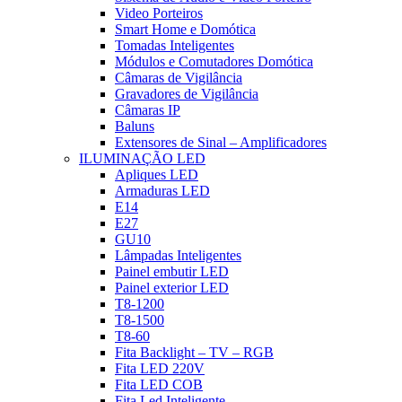
Video Porteiros
Smart Home e Domótica
Tomadas Inteligentes
Módulos e Comutadores Domótica
Câmaras de Vigilância
Gravadores de Vigilância
Câmaras IP
Baluns
Extensores de Sinal – Amplificadores
ILUMINAÇÃO LED
Apliques LED
Armaduras LED
E14
E27
GU10
Lâmpadas Inteligentes
Painel embutir LED
Painel exterior LED
T8-1200
T8-1500
T8-60
Fita Backlight – TV – RGB
Fita LED 220V
Fita LED COB
Fita Led Inteligente