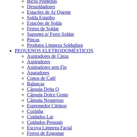
Bicos Ponteiras
Dessoldadores
Estações de Ar Quente
Solda Estanho
Estações de Solda
Ferros de Soldar
Suportes p/ Ferro Soldar
Pinças
Produtos Limpeza Soldadura
PEQUENOS ELETRODOMÉSTICOS
Aspiradores de Cinza
Aspiradores
Aspiradores sem Fio
Aparadores
Copos de Café
Balanças
Cápsula Delta Q
Cápsula Dolce Gosto
Cápsula Nespresso
Espremedor Citrinos
Cozinha
Cuidados Lar
Cuidados Pessoais
Escova Limpeza Facial
Ferros de Engomar