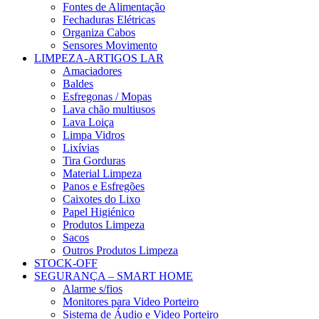
Fontes de Alimentação
Fechaduras Elétricas
Organiza Cabos
Sensores Movimento
LIMPEZA-ARTIGOS LAR
Amaciadores
Baldes
Esfregonas / Mopas
Lava chão multiusos
Lava Loiça
Limpa Vidros
Lixívias
Tira Gorduras
Material Limpeza
Panos e Esfregões
Caixotes do Lixo
Papel Higiénico
Produtos Limpeza
Sacos
Outros Produtos Limpeza
STOCK-OFF
SEGURANÇA – SMART HOME
Alarme s/fios
Monitores para Video Porteiro
Sistema de Áudio e Video Porteiro