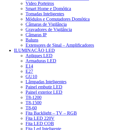
Video Porteiros
Smart Home e Domótica
Tomadas Inteligentes
Módulos e Comutadores Domótica
Câmaras de Vigilância
Gravadores de Vigilância
Câmaras IP
Baluns
Extensores de Sinal – Amplificadores
ILUMINAÇÃO LED
Apliques LED
Armaduras LED
E14
E27
GU10
Lâmpadas Inteligentes
Painel embutir LED
Painel exterior LED
T8-1200
T8-1500
T8-60
Fita Backlight – TV – RGB
Fita LED 220V
Fita LED COB
Fita Led Inteligente