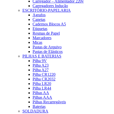
Carregador – Alimentador 220v
Carregadores Indução
ESCRITÓRIO-PAPELARIA
Agrafos
Canetas
Cadernos Blocos A5
Etiquetas
Resmas de Papel
Marcadores
Micas
Pastas de Arquivo
Pastas de Elásticos
PILHAS E BATERIAS
Pilha 9V
Pilha A23
Pilha A27
Pilha CR1220
Pilha CR2032
Pilha LR20
Pilha LR44
Pilhas AA
Pilhas AAA
Pilhas Recarregáveis
Baterias
SOLDADURA