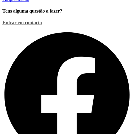
Sensores
Pretos
Tens alguma questão a fazer?
19mm
e
Entrar em contacto
Visor