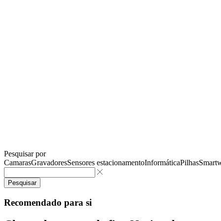
Pesquisar por
Camaras
Gravadores
Sensores estacionamento
Informática
Pilhas
Smartw
Pesquisar
Recomendado para si