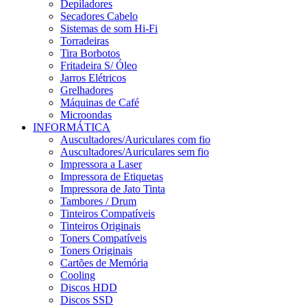
Depiladores
Secadores Cabelo
Sistemas de som Hi-Fi
Torradeiras
Tira Borbotos
Fritadeira S/ Óleo
Jarros Elétricos
Grelhadores
Máquinas de Café
Microondas
INFORMÁTICA
Auscultadores/Auriculares com fio
Auscultadores/Auriculares sem fio
Impressora a Laser
Impressora de Etiquetas
Impressora de Jato Tinta
Tambores / Drum
Tinteiros Compatíveis
Tinteiros Originais
Toners Compatíveis
Toners Originais
Cartões de Memória
Cooling
Discos HDD
Discos SSD