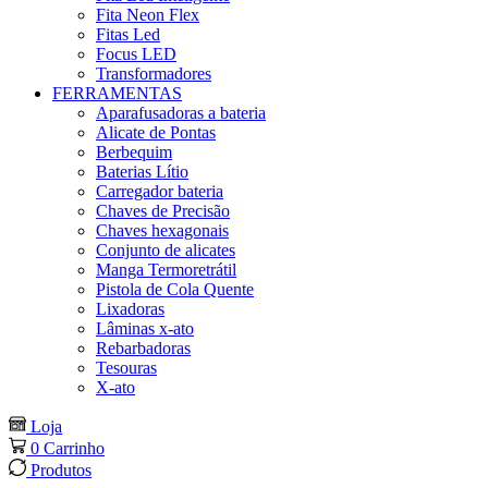
Fita Neon Flex
Fitas Led
Focus LED
Transformadores
FERRAMENTAS
Aparafusadoras a bateria
Alicate de Pontas
Berbequim
Baterias Lítio
Carregador bateria
Chaves de Precisão
Chaves hexagonais
Conjunto de alicates
Manga Termoretrátil
Pistola de Cola Quente
Lixadoras
Lâminas x-ato
Rebarbadoras
Tesouras
X-ato
Loja
0
Carrinho
Produtos