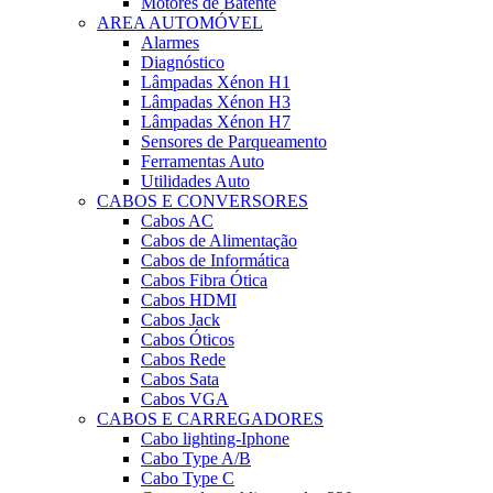
Motores de Batente
AREA AUTOMÓVEL
Alarmes
Diagnóstico
Lâmpadas Xénon H1
Lâmpadas Xénon H3
Lâmpadas Xénon H7
Sensores de Parqueamento
Ferramentas Auto
Utilidades Auto
CABOS E CONVERSORES
Cabos AC
Cabos de Alimentação
Cabos de Informática
Cabos Fibra Ótica
Cabos HDMI
Cabos Jack
Cabos Óticos
Cabos Rede
Cabos Sata
Cabos VGA
CABOS E CARREGADORES
Cabo lighting-Iphone
Cabo Type A/B
Cabo Type C