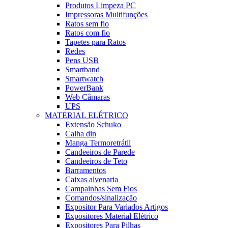
Produtos Limpeza PC
Impressoras Multifunções
Ratos sem fio
Ratos com fio
Tapetes para Ratos
Redes
Pens USB
Smartband
Smartwatch
PowerBank
Web Câmaras
UPS
MATERIAL ELÉTRICO
Extensão Schuko
Calha din
Manga Termoretrátil
Candeeiros de Parede
Candeeiros de Teto
Barramentos
Caixas alvenaria
Campainhas Sem Fios
Comandos/sinalização
Expositor Para Variados Artigos
Expositores Material Elétrico
Expositores Para Pilhas