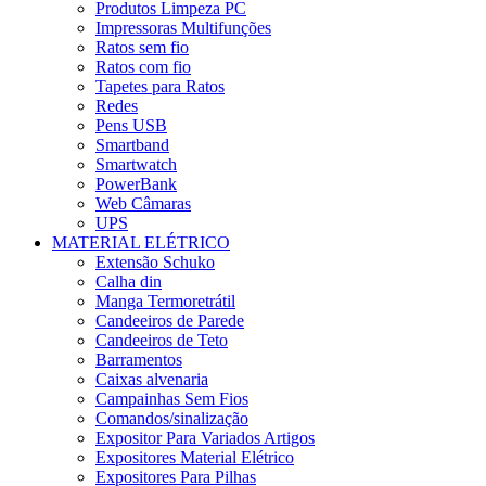
Produtos Limpeza PC
Impressoras Multifunções
Ratos sem fio
Ratos com fio
Tapetes para Ratos
Redes
Pens USB
Smartband
Smartwatch
PowerBank
Web Câmaras
UPS
MATERIAL ELÉTRICO
Extensão Schuko
Calha din
Manga Termoretrátil
Candeeiros de Parede
Candeeiros de Teto
Barramentos
Caixas alvenaria
Campainhas Sem Fios
Comandos/sinalização
Expositor Para Variados Artigos
Expositores Material Elétrico
Expositores Para Pilhas