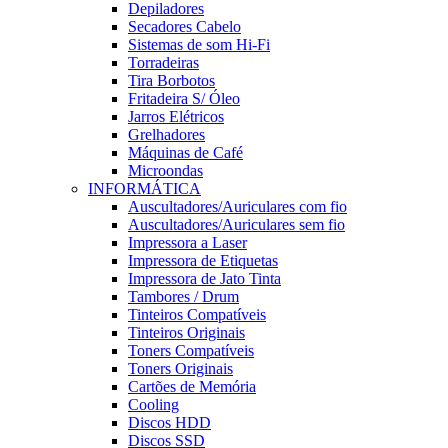
Depiladores
Secadores Cabelo
Sistemas de som Hi-Fi
Torradeiras
Tira Borbotos
Fritadeira S/ Óleo
Jarros Elétricos
Grelhadores
Máquinas de Café
Microondas
INFORMÁTICA
Auscultadores/Auriculares com fio
Auscultadores/Auriculares sem fio
Impressora a Laser
Impressora de Etiquetas
Impressora de Jato Tinta
Tambores / Drum
Tinteiros Compatíveis
Tinteiros Originais
Toners Compatíveis
Toners Originais
Cartões de Memória
Cooling
Discos HDD
Discos SSD