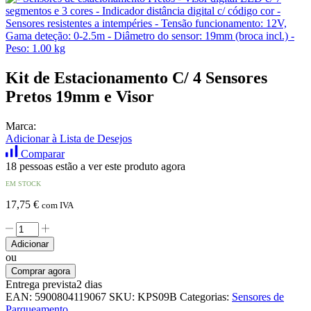
Kit de Estacionamento C/ 4 Sensores
Pretos 19mm e Visor
Marca:
Adicionar à Lista de Desejos
Comparar
18 pessoas estão a ver este produto agora
EM STOCK
17,75
€
com IVA
Quantidade
de
Adicionar
Kit
ou
de
Comprar agora
Estacionamento
Entrega prevista
2 dias
C/
EAN:
5900804119067
SKU:
KPS09B
Categorias:
Sensores de
4
Parqueamento