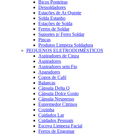
Bicos Ponteiras
Dessoldadores
Estações de Ar Quente
Solda Estanho
Estações de Solda
Ferros de Soldar
Suportes p/ Ferro Soldar
Pinças
Produtos Limpeza Soldadura
PEQUENOS ELETRODOMÉSTICOS
Aspiradores de Cinza
Aspiradores
Aspiradores sem Fio
Aparadores
Copos de Café
Balanças
Cápsula Delta Q
Cápsula Dolce Gosto
Cápsula Nespresso
Espremedor Citrinos
Cozinha
Cuidados Lar
Cuidados Pessoais
Escova Limpeza Facial
Ferros de Engomar