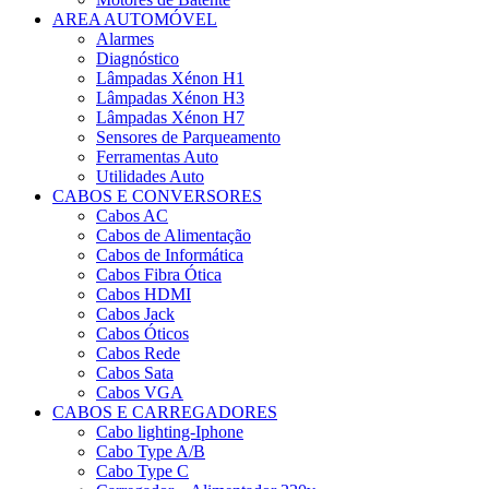
e
AREA AUTOMÓVEL
Visor
Alarmes
Diagnóstico
Lâmpadas Xénon H1
Lâmpadas Xénon H3
Lâmpadas Xénon H7
Sensores de Parqueamento
Ferramentas Auto
Utilidades Auto
CABOS E CONVERSORES
Cabos AC
Cabos de Alimentação
Cabos de Informática
Cabos Fibra Ótica
Cabos HDMI
Cabos Jack
Cabos Óticos
Cabos Rede
Cabos Sata
Cabos VGA
CABOS E CARREGADORES
Cabo lighting-Iphone
Cabo Type A/B
Cabo Type C