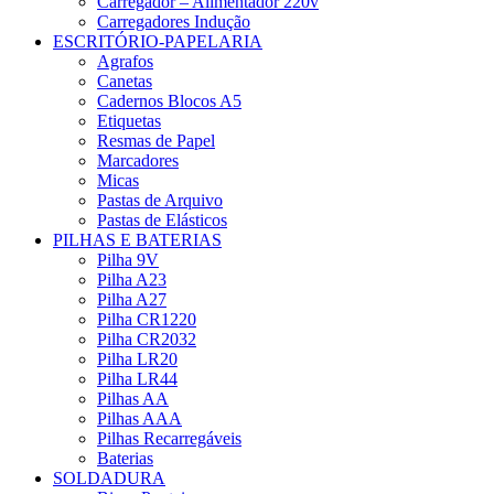
Carregador – Alimentador 220v
Carregadores Indução
ESCRITÓRIO-PAPELARIA
Agrafos
Canetas
Cadernos Blocos A5
Etiquetas
Resmas de Papel
Marcadores
Micas
Pastas de Arquivo
Pastas de Elásticos
PILHAS E BATERIAS
Pilha 9V
Pilha A23
Pilha A27
Pilha CR1220
Pilha CR2032
Pilha LR20
Pilha LR44
Pilhas AA
Pilhas AAA
Pilhas Recarregáveis
Baterias
SOLDADURA