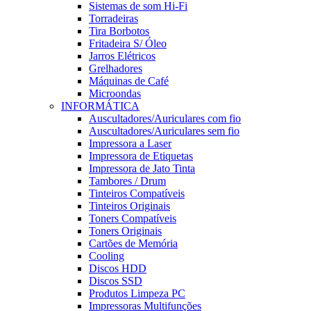
Sistemas de som Hi-Fi
Torradeiras
Tira Borbotos
Fritadeira S/ Óleo
Jarros Elétricos
Grelhadores
Máquinas de Café
Microondas
INFORMÁTICA
Auscultadores/Auriculares com fio
Auscultadores/Auriculares sem fio
Impressora a Laser
Impressora de Etiquetas
Impressora de Jato Tinta
Tambores / Drum
Tinteiros Compatíveis
Tinteiros Originais
Toners Compatíveis
Toners Originais
Cartões de Memória
Cooling
Discos HDD
Discos SSD
Produtos Limpeza PC
Impressoras Multifunções