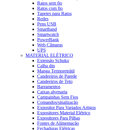
Ratos sem fio
Ratos com fio
Tapetes para Ratos
Redes
Pens USB
Smartband
Smartwatch
PowerBank
Web Câmaras
UPS
MATERIAL ELÉTRICO
Extensão Schuko
Calha din
Manga Termoretrátil
Candeeiros de Parede
Candeeiros de Teto
Barramentos
Caixas alvenaria
Campainhas Sem Fios
Comandos/sinalização
Expositor Para Variados Artigos
Expositores Material Elétrico
Expositores Para Pilhas
Fontes de Alimentação
Fechaduras Elétricas