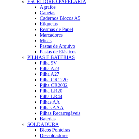
ESCRITÓRIO-PAPELARIA
Agrafos
Canetas
Cadernos Blocos A5
Etiquetas
Resmas de Papel
Marcadores
Micas
Pastas de Arquivo
Pastas de Elásticos
PILHAS E BATERIAS
Pilha 9V
Pilha A23
Pilha A27
Pilha CR1220
Pilha CR2032
Pilha LR20
Pilha LR44
Pilhas AA
Pilhas AAA
Pilhas Recarregáveis
Baterias
SOLDADURA
Bicos Ponteiras
Dessoldadores