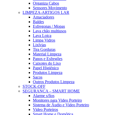
Organiza Cabos
Sensores Movimento
LIMPEZA-ARTIGOS LAR
Amaciadores
Baldes
Esfregonas / Mopas
Lava chão multiusos
Lava Loiça
Limpa Vidros
Lixívias
Tira Gorduras
Material Limpeza
Panos e Esfregões
Caixotes do Lixo
Papel Higiénico
Produtos Limpeza
Sacos
Outros Produtos Limpeza
STOCK-OFF
SEGURANÇA – SMART HOME
Alarme s/fios
Monitores para Video Porteiro
Sistema de Áudio e Video Porteiro
Video Porteiros
Smart Home e Domótica