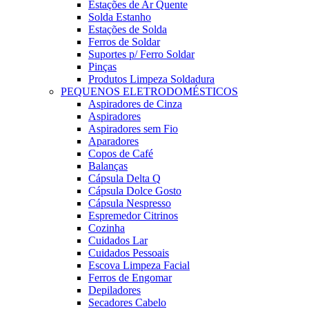
Estações de Ar Quente
Solda Estanho
Estações de Solda
Ferros de Soldar
Suportes p/ Ferro Soldar
Pinças
Produtos Limpeza Soldadura
PEQUENOS ELETRODOMÉSTICOS
Aspiradores de Cinza
Aspiradores
Aspiradores sem Fio
Aparadores
Copos de Café
Balanças
Cápsula Delta Q
Cápsula Dolce Gosto
Cápsula Nespresso
Espremedor Citrinos
Cozinha
Cuidados Lar
Cuidados Pessoais
Escova Limpeza Facial
Ferros de Engomar
Depiladores
Secadores Cabelo