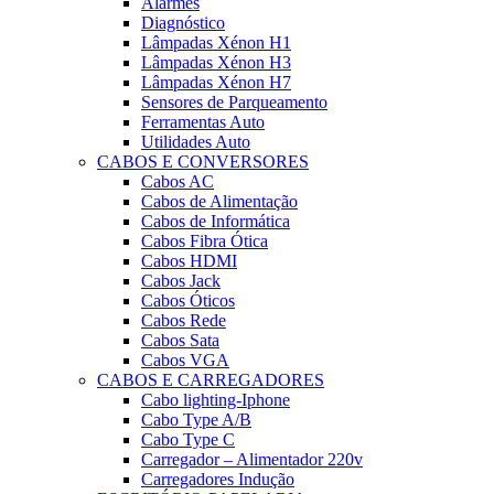
Alarmes
Diagnóstico
Lâmpadas Xénon H1
Lâmpadas Xénon H3
Lâmpadas Xénon H7
Sensores de Parqueamento
Ferramentas Auto
Utilidades Auto
CABOS E CONVERSORES
Cabos AC
Cabos de Alimentação
Cabos de Informática
Cabos Fibra Ótica
Cabos HDMI
Cabos Jack
Cabos Óticos
Cabos Rede
Cabos Sata
Cabos VGA
CABOS E CARREGADORES
Cabo lighting-Iphone
Cabo Type A/B
Cabo Type C
Carregador – Alimentador 220v
Carregadores Indução