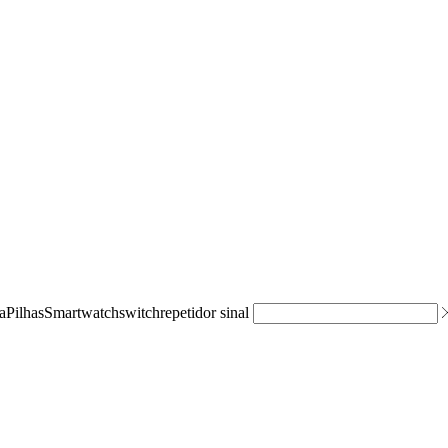
a
Pilhas
Smartwatch
switch
repetidor sinal