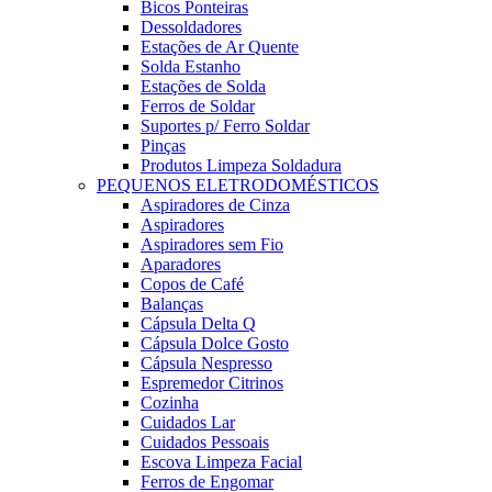
Bicos Ponteiras
Dessoldadores
Estações de Ar Quente
Solda Estanho
Estações de Solda
Ferros de Soldar
Suportes p/ Ferro Soldar
Pinças
Produtos Limpeza Soldadura
PEQUENOS ELETRODOMÉSTICOS
Aspiradores de Cinza
Aspiradores
Aspiradores sem Fio
Aparadores
Copos de Café
Balanças
Cápsula Delta Q
Cápsula Dolce Gosto
Cápsula Nespresso
Espremedor Citrinos
Cozinha
Cuidados Lar
Cuidados Pessoais
Escova Limpeza Facial
Ferros de Engomar