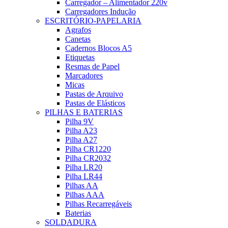
Carregador – Alimentador 220v
Carregadores Indução
ESCRITÓRIO-PAPELARIA
Agrafos
Canetas
Cadernos Blocos A5
Etiquetas
Resmas de Papel
Marcadores
Micas
Pastas de Arquivo
Pastas de Elásticos
PILHAS E BATERIAS
Pilha 9V
Pilha A23
Pilha A27
Pilha CR1220
Pilha CR2032
Pilha LR20
Pilha LR44
Pilhas AA
Pilhas AAA
Pilhas Recarregáveis
Baterias
SOLDADURA