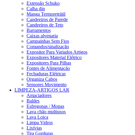
Extensão Schuko
Calha din
Manga Termoretrátil
Candeeiros de Parede
Candeeiros de Teto
Barramentos
Caixas alvenaria
Campainhas Sem Fios
Comandos/sinalização
Expositor Para Variados Artigos
Expositores Material Elétrico
Expositores Para Pilhas
Fontes de Alimentação
Fechaduras Elétricas
Organiza Cabos
Sensores Movimento
LIMPEZA-ARTIGOS LAR
Amaciadores
Baldes
Esfregonas / Mopas
Lava chão multiusos
Lava Loiça
Limpa Vidros
Lixívias
Tira Gorduras