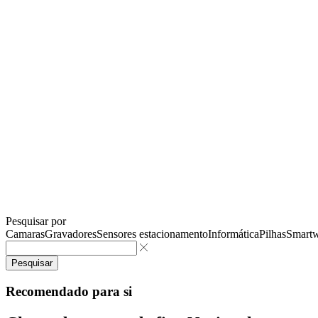
Pesquisar por
Camaras
Gravadores
Sensores estacionamento
Informática
Pilhas
Smartw
Pesquisar
Recomendado para si