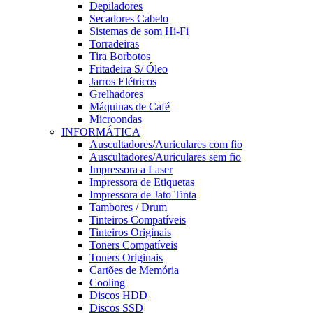
Depiladores
Secadores Cabelo
Sistemas de som Hi-Fi
Torradeiras
Tira Borbotos
Fritadeira S/ Óleo
Jarros Elétricos
Grelhadores
Máquinas de Café
Microondas
INFORMÁTICA
Auscultadores/Auriculares com fio
Auscultadores/Auriculares sem fio
Impressora a Laser
Impressora de Etiquetas
Impressora de Jato Tinta
Tambores / Drum
Tinteiros Compatíveis
Tinteiros Originais
Toners Compatíveis
Toners Originais
Cartões de Memória
Cooling
Discos HDD
Discos SSD