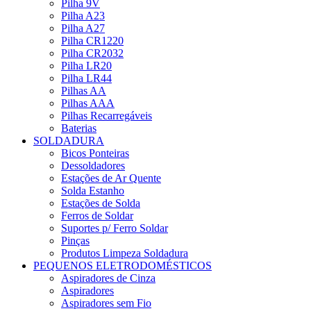
Pilha 9V
Pilha A23
Pilha A27
Pilha CR1220
Pilha CR2032
Pilha LR20
Pilha LR44
Pilhas AA
Pilhas AAA
Pilhas Recarregáveis
Baterias
SOLDADURA
Bicos Ponteiras
Dessoldadores
Estações de Ar Quente
Solda Estanho
Estações de Solda
Ferros de Soldar
Suportes p/ Ferro Soldar
Pinças
Produtos Limpeza Soldadura
PEQUENOS ELETRODOMÉSTICOS
Aspiradores de Cinza
Aspiradores
Aspiradores sem Fio