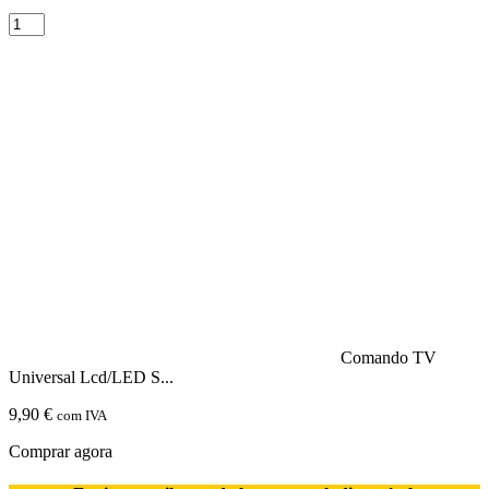
Quantidade
de
Comando
Tv
Programavel
4:1
Superior
Comando TV
Universal Lcd/LED S...
9,90
€
com IVA
Comprar agora