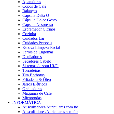
Aparadores
Copos de Café
Balanças
Cápsula Delta Q
Cápsula Dolce Gosto
Cápsula Nespresso
Espremedor Citrinos
Cozinha
Cuidados Lar
Cuidados Pessoais
Escova Limpeza Facial
Ferros de Engomar
Depiladores
Secadores Cabelo
Sistemas de som Hi-Fi
Torradeiras
Tira Borbotos
Fritadeira S/ Óleo
Jarros Elétricos
Grelhadores
Máquinas de Café
Microondas
INFORMÁTICA
Auscultadores/Auriculares com fio
Auscultadores/Auriculares sem fio