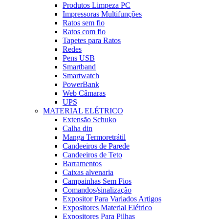
Produtos Limpeza PC
Impressoras Multifunções
Ratos sem fio
Ratos com fio
Tapetes para Ratos
Redes
Pens USB
Smartband
Smartwatch
PowerBank
Web Câmaras
UPS
MATERIAL ELÉTRICO
Extensão Schuko
Calha din
Manga Termoretrátil
Candeeiros de Parede
Candeeiros de Teto
Barramentos
Caixas alvenaria
Campainhas Sem Fios
Comandos/sinalização
Expositor Para Variados Artigos
Expositores Material Elétrico
Expositores Para Pilhas