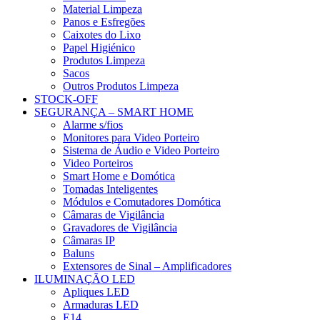
Material Limpeza
Panos e Esfregões
Caixotes do Lixo
Papel Higiénico
Produtos Limpeza
Sacos
Outros Produtos Limpeza
STOCK-OFF
SEGURANÇA – SMART HOME
Alarme s/fios
Monitores para Video Porteiro
Sistema de Áudio e Video Porteiro
Video Porteiros
Smart Home e Domótica
Tomadas Inteligentes
Módulos e Comutadores Domótica
Câmaras de Vigilância
Gravadores de Vigilância
Câmaras IP
Baluns
Extensores de Sinal – Amplificadores
ILUMINAÇÃO LED
Apliques LED
Armaduras LED
E14