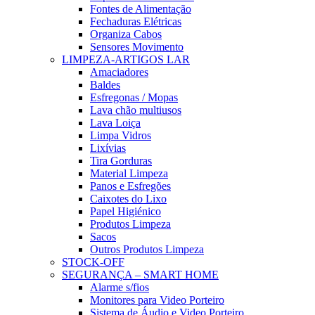
Fontes de Alimentação
Fechaduras Elétricas
Organiza Cabos
Sensores Movimento
LIMPEZA-ARTIGOS LAR
Amaciadores
Baldes
Esfregonas / Mopas
Lava chão multiusos
Lava Loiça
Limpa Vidros
Lixívias
Tira Gorduras
Material Limpeza
Panos e Esfregões
Caixotes do Lixo
Papel Higiénico
Produtos Limpeza
Sacos
Outros Produtos Limpeza
STOCK-OFF
SEGURANÇA – SMART HOME
Alarme s/fios
Monitores para Video Porteiro
Sistema de Áudio e Video Porteiro