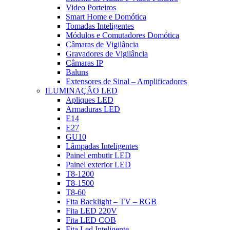
Video Porteiros
Smart Home e Domótica
Tomadas Inteligentes
Módulos e Comutadores Domótica
Câmaras de Vigilância
Gravadores de Vigilância
Câmaras IP
Baluns
Extensores de Sinal – Amplificadores
ILUMINAÇÃO LED
Apliques LED
Armaduras LED
E14
E27
GU10
Lâmpadas Inteligentes
Painel embutir LED
Painel exterior LED
T8-1200
T8-1500
T8-60
Fita Backlight – TV – RGB
Fita LED 220V
Fita LED COB
Fita Led Inteligente