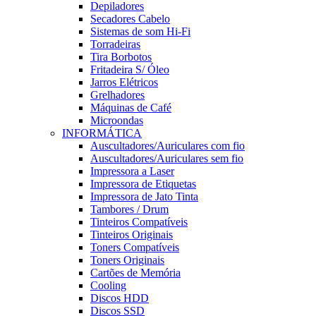
Depiladores
Secadores Cabelo
Sistemas de som Hi-Fi
Torradeiras
Tira Borbotos
Fritadeira S/ Óleo
Jarros Elétricos
Grelhadores
Máquinas de Café
Microondas
INFORMÁTICA
Auscultadores/Auriculares com fio
Auscultadores/Auriculares sem fio
Impressora a Laser
Impressora de Etiquetas
Impressora de Jato Tinta
Tambores / Drum
Tinteiros Compatíveis
Tinteiros Originais
Toners Compatíveis
Toners Originais
Cartões de Memória
Cooling
Discos HDD
Discos SSD