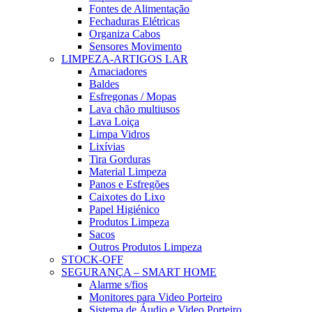
Fontes de Alimentação
Fechaduras Elétricas
Organiza Cabos
Sensores Movimento
LIMPEZA-ARTIGOS LAR
Amaciadores
Baldes
Esfregonas / Mopas
Lava chão multiusos
Lava Loiça
Limpa Vidros
Lixívias
Tira Gorduras
Material Limpeza
Panos e Esfregões
Caixotes do Lixo
Papel Higiénico
Produtos Limpeza
Sacos
Outros Produtos Limpeza
STOCK-OFF
SEGURANÇA – SMART HOME
Alarme s/fios
Monitores para Video Porteiro
Sistema de Áudio e Video Porteiro