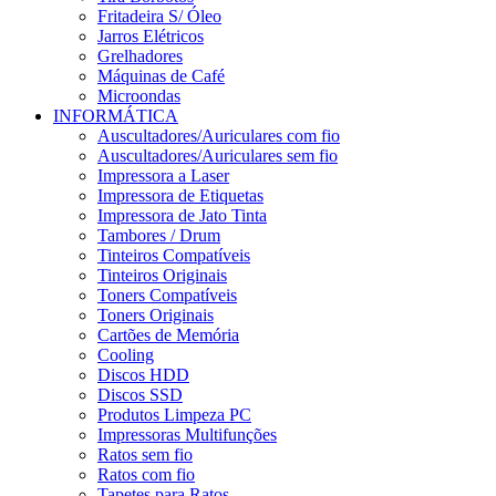
Fritadeira S/ Óleo
Jarros Elétricos
Grelhadores
Máquinas de Café
Microondas
INFORMÁTICA
Auscultadores/Auriculares com fio
Auscultadores/Auriculares sem fio
Impressora a Laser
Impressora de Etiquetas
Impressora de Jato Tinta
Tambores / Drum
Tinteiros Compatíveis
Tinteiros Originais
Toners Compatíveis
Toners Originais
Cartões de Memória
Cooling
Discos HDD
Discos SSD
Produtos Limpeza PC
Impressoras Multifunções
Ratos sem fio
Ratos com fio
Tapetes para Ratos