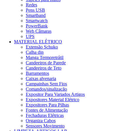
Redes
Pens USB
Smartband
Smartwatch
PowerBank
Web Câmaras
UPS
MATERIAL ELÉTRICO
Extensão Schuko
Calha din
Manga Termoretrátil
Candeeiros de Parede
Candeeiros de Teto
Barramentos
Caixas alvenaria
Campainhas Sem Fios
Comandos/sinalização
Expositor Para Variados Artigos
Expositores Material Elétrico
Expositores Para Pilhas
Fontes de Alimentação
Fechaduras Elétricas
Organiza Cabos
Sensores Movimento