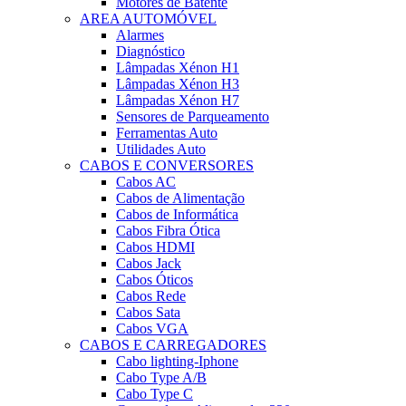
Motores de Batente
AREA AUTOMÓVEL
Alarmes
Diagnóstico
Lâmpadas Xénon H1
Lâmpadas Xénon H3
Lâmpadas Xénon H7
Sensores de Parqueamento
Ferramentas Auto
Utilidades Auto
CABOS E CONVERSORES
Cabos AC
Cabos de Alimentação
Cabos de Informática
Cabos Fibra Ótica
Cabos HDMI
Cabos Jack
Cabos Óticos
Cabos Rede
Cabos Sata
Cabos VGA
CABOS E CARREGADORES
Cabo lighting-Iphone
Cabo Type A/B
Cabo Type C