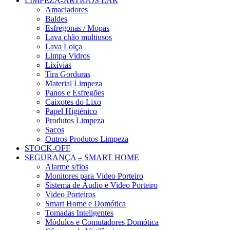
LIMPEZA-ARTIGOS LAR
Amaciadores
Baldes
Esfregonas / Mopas
Lava chão multiusos
Lava Loiça
Limpa Vidros
Lixívias
Tira Gorduras
Material Limpeza
Panos e Esfregões
Caixotes do Lixo
Papel Higiénico
Produtos Limpeza
Sacos
Outros Produtos Limpeza
STOCK-OFF
SEGURANÇA – SMART HOME
Alarme s/fios
Monitores para Video Porteiro
Sistema de Áudio e Video Porteiro
Video Porteiros
Smart Home e Domótica
Tomadas Inteligentes
Módulos e Comutadores Domótica