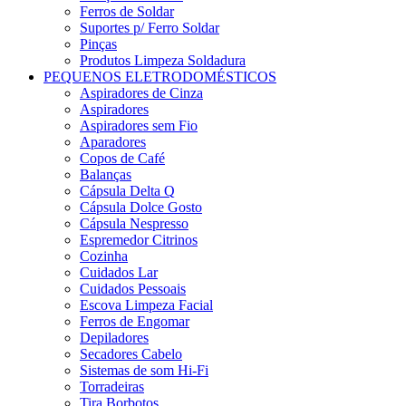
Ferros de Soldar
Suportes p/ Ferro Soldar
Pinças
Produtos Limpeza Soldadura
PEQUENOS ELETRODOMÉSTICOS
Aspiradores de Cinza
Aspiradores
Aspiradores sem Fio
Aparadores
Copos de Café
Balanças
Cápsula Delta Q
Cápsula Dolce Gosto
Cápsula Nespresso
Espremedor Citrinos
Cozinha
Cuidados Lar
Cuidados Pessoais
Escova Limpeza Facial
Ferros de Engomar
Depiladores
Secadores Cabelo
Sistemas de som Hi-Fi
Torradeiras
Tira Borbotos