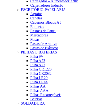
Carregador – Alimentador 220v
Carregadores Indução
ESCRITÓRIO-PAPELARIA
Agrafos
Canetas
Cadernos Blocos A5
Etiquetas
Resmas de Papel
Marcadores
Micas
Pastas de Arquivo
Pastas de Elásticos
PILHAS E BATERIAS
Pilha 9V
Pilha A23
Pilha A27
Pilha CR1220
Pilha CR2032
Pilha LR20
Pilha LR44
Pilhas AA
Pilhas AAA
Pilhas Recarregáveis
Baterias
SOLDADURA