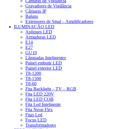
Câmaras de Vigilância
Gravadores de Vigilância
Câmaras IP
Baluns
Extensores de Sinal – Amplificadores
ILUMINAÇÃO LED
Apliques LED
Armaduras LED
E14
E27
GU10
Lâmpadas Inteligentes
Painel embutir LED
Painel exterior LED
T8-1200
T8-1500
T8-60
Fita Backlight – TV – RGB
Fita LED 220V
Fita LED COB
Fita Led Inteligente
Fita Neon Flex
Fitas Led
Focus LED
Transformadores