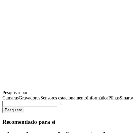
Pesquisar por
Camaras
Gravadores
Sensores estacionamento
Informática
Pilhas
Smartw
Pesquisar
Recomendado para si