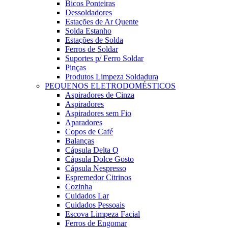
Bicos Ponteiras
Dessoldadores
Estações de Ar Quente
Solda Estanho
Estações de Solda
Ferros de Soldar
Suportes p/ Ferro Soldar
Pinças
Produtos Limpeza Soldadura
PEQUENOS ELETRODOMÉSTICOS
Aspiradores de Cinza
Aspiradores
Aspiradores sem Fio
Aparadores
Copos de Café
Balanças
Cápsula Delta Q
Cápsula Dolce Gosto
Cápsula Nespresso
Espremedor Citrinos
Cozinha
Cuidados Lar
Cuidados Pessoais
Escova Limpeza Facial
Ferros de Engomar