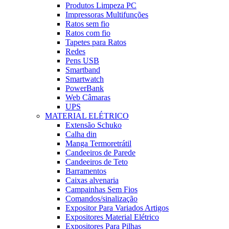
Produtos Limpeza PC
Impressoras Multifunções
Ratos sem fio
Ratos com fio
Tapetes para Ratos
Redes
Pens USB
Smartband
Smartwatch
PowerBank
Web Câmaras
UPS
MATERIAL ELÉTRICO
Extensão Schuko
Calha din
Manga Termoretrátil
Candeeiros de Parede
Candeeiros de Teto
Barramentos
Caixas alvenaria
Campainhas Sem Fios
Comandos/sinalização
Expositor Para Variados Artigos
Expositores Material Elétrico
Expositores Para Pilhas