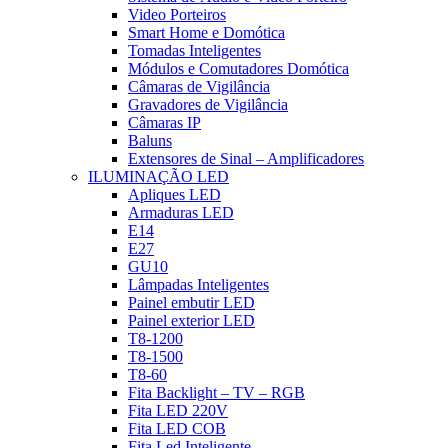
Video Porteiros
Smart Home e Domótica
Tomadas Inteligentes
Módulos e Comutadores Domótica
Câmaras de Vigilância
Gravadores de Vigilância
Câmaras IP
Baluns
Extensores de Sinal – Amplificadores
ILUMINAÇÃO LED
Apliques LED
Armaduras LED
E14
E27
GU10
Lâmpadas Inteligentes
Painel embutir LED
Painel exterior LED
T8-1200
T8-1500
T8-60
Fita Backlight – TV – RGB
Fita LED 220V
Fita LED COB
Fita Led Inteligente