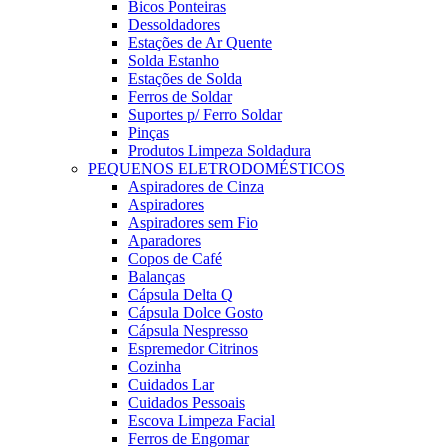
Bicos Ponteiras
Dessoldadores
Estações de Ar Quente
Solda Estanho
Estações de Solda
Ferros de Soldar
Suportes p/ Ferro Soldar
Pinças
Produtos Limpeza Soldadura
PEQUENOS ELETRODOMÉSTICOS
Aspiradores de Cinza
Aspiradores
Aspiradores sem Fio
Aparadores
Copos de Café
Balanças
Cápsula Delta Q
Cápsula Dolce Gosto
Cápsula Nespresso
Espremedor Citrinos
Cozinha
Cuidados Lar
Cuidados Pessoais
Escova Limpeza Facial
Ferros de Engomar