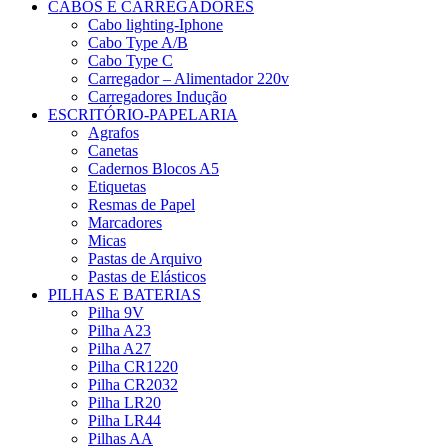
CABOS E CARREGADORES
Cabo lighting-Iphone
Cabo Type A/B
Cabo Type C
Carregador – Alimentador 220v
Carregadores Indução
ESCRITÓRIO-PAPELARIA
Agrafos
Canetas
Cadernos Blocos A5
Etiquetas
Resmas de Papel
Marcadores
Micas
Pastas de Arquivo
Pastas de Elásticos
PILHAS E BATERIAS
Pilha 9V
Pilha A23
Pilha A27
Pilha CR1220
Pilha CR2032
Pilha LR20
Pilha LR44
Pilhas AA