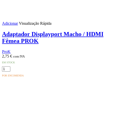
Adicionar
Visualização Rápida
Adaptador Displayport Macho / HDMI
Fêmea PROK
ProK
2,75
€
com IVA
EM STOCK
Quantidade
de
POR ENCOMENDA
Adaptador
Displayport
Macho
/
HDMI
Fêmea
PROK