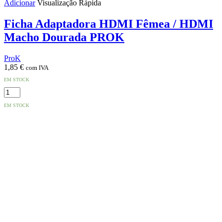
Adicionar
Visualização Rápida
Ficha Adaptadora HDMI Fêmea / HDMI
Macho Dourada PROK
ProK
1,85
€
com IVA
EM STOCK
Quantidade
de
EM STOCK
Ficha
Adaptadora
HDMI
Fêmea
/
HDMI
Macho
Dourada
PROK