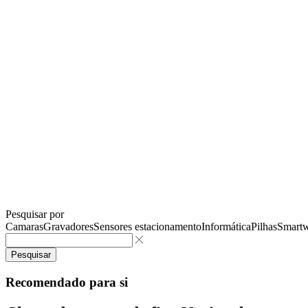
Pesquisar por
Camaras
Gravadores
Sensores estacionamento
Informática
Pilhas
Smartw
Pesquisar
Recomendado para si