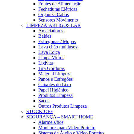
Fontes de Alimentação
Fechaduras Elétricas
Organiza Cabos
Sensores Movimento
LIMPEZA-ARTIGOS LAR
Amaciadores
Baldes
Esfregonas / Mopas
Lava chão multiusos
Lava Loiça
Limpa Vidros
Lixívias
Tira Gorduras
Material Limpeza
Panos e Esfregões
Caixotes do Lixo
Papel Higiénico
Produtos Limpeza
Sacos
Outros Produtos Limpeza
STOCK-OFF
SEGURANÇA – SMART HOME
Alarme s/fios
Monitores para Video Porteiro
Sistema de Áudio e Video Porteiro