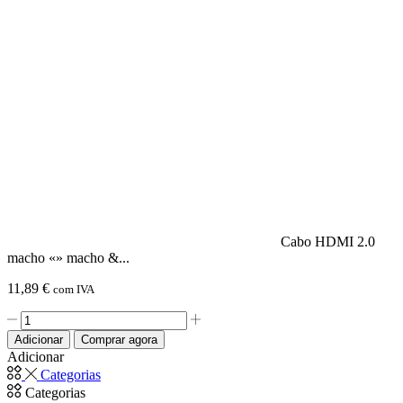
HDMI
2.0
(4K@60Hz)
c/
filtros
macho
«»
macho
-
15m
Cabo HDMI 2.0
macho «» macho &...
11,89
€
com IVA
Quantidade
de
Adicionar
Comprar agora
Cabo
Adicionar
HDMI
Categorias
2.0
Categorias
macho