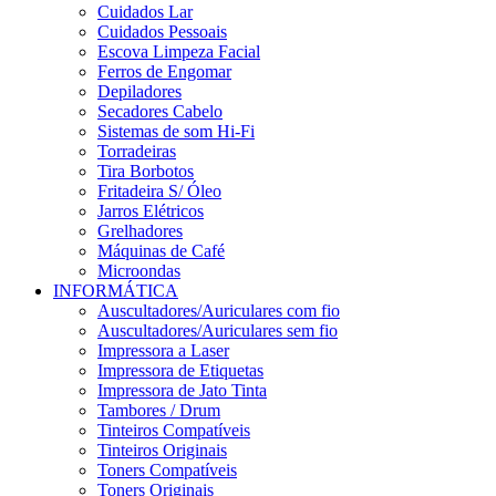
Cuidados Lar
Cuidados Pessoais
Escova Limpeza Facial
Ferros de Engomar
Depiladores
Secadores Cabelo
Sistemas de som Hi-Fi
Torradeiras
Tira Borbotos
Fritadeira S/ Óleo
Jarros Elétricos
Grelhadores
Máquinas de Café
Microondas
INFORMÁTICA
Auscultadores/Auriculares com fio
Auscultadores/Auriculares sem fio
Impressora a Laser
Impressora de Etiquetas
Impressora de Jato Tinta
Tambores / Drum
Tinteiros Compatíveis
Tinteiros Originais
Toners Compatíveis
Toners Originais