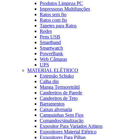
Produtos Limpeza PC
Impressoras Multifunções
Ratos sem fio
Ratos com fio
Tapetes para Ratos
Redes
Pens USB
Smartband
Smartwatch
PowerBank
Web Câmaras
UPS
MATERIAL ELÉTRICO
Extensão Schuko
Calha din
Manga Termoretrátil
Candeeiros de Parede
Candeeiros de Teto
Barramentos
Caixas alvenaria
Campainhas Sem Fios
Comandos/sinalização
Expositor Para Variados Artigos
Expositores Material Elétrico
Expositores Para Pilhas