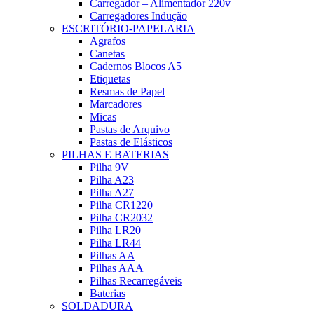
Carregador – Alimentador 220v
Carregadores Indução
ESCRITÓRIO-PAPELARIA
Agrafos
Canetas
Cadernos Blocos A5
Etiquetas
Resmas de Papel
Marcadores
Micas
Pastas de Arquivo
Pastas de Elásticos
PILHAS E BATERIAS
Pilha 9V
Pilha A23
Pilha A27
Pilha CR1220
Pilha CR2032
Pilha LR20
Pilha LR44
Pilhas AA
Pilhas AAA
Pilhas Recarregáveis
Baterias
SOLDADURA