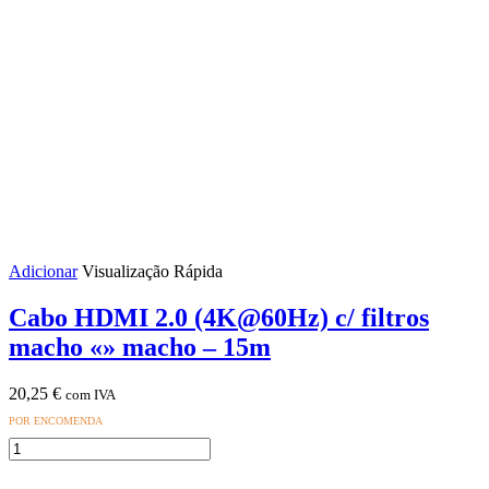
filtros
macho
«»
macho
-
10m
Adicionar
Visualização Rápida
Cabo HDMI 2.0 (4K@60Hz) c/ filtros
macho «» macho – 15m
20,25
€
com IVA
POR ENCOMENDA
Quantidade
de
Cabo