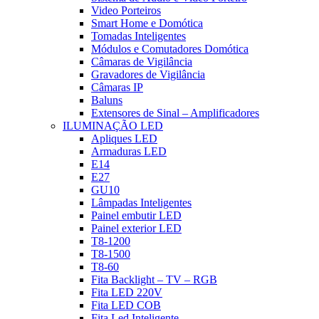
Video Porteiros
Smart Home e Domótica
Tomadas Inteligentes
Módulos e Comutadores Domótica
Câmaras de Vigilância
Gravadores de Vigilância
Câmaras IP
Baluns
Extensores de Sinal – Amplificadores
ILUMINAÇÃO LED
Apliques LED
Armaduras LED
E14
E27
GU10
Lâmpadas Inteligentes
Painel embutir LED
Painel exterior LED
T8-1200
T8-1500
T8-60
Fita Backlight – TV – RGB
Fita LED 220V
Fita LED COB
Fita Led Inteligente