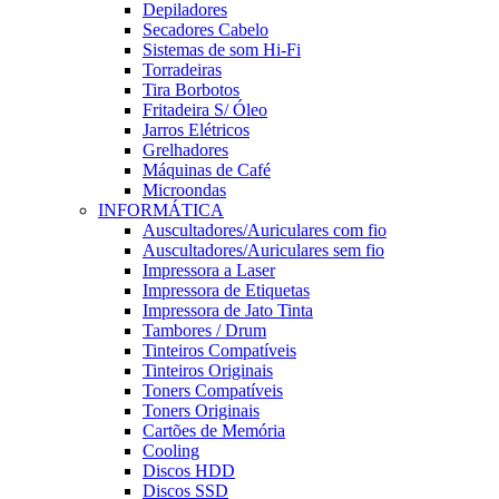
Depiladores
Secadores Cabelo
Sistemas de som Hi-Fi
Torradeiras
Tira Borbotos
Fritadeira S/ Óleo
Jarros Elétricos
Grelhadores
Máquinas de Café
Microondas
INFORMÁTICA
Auscultadores/Auriculares com fio
Auscultadores/Auriculares sem fio
Impressora a Laser
Impressora de Etiquetas
Impressora de Jato Tinta
Tambores / Drum
Tinteiros Compatíveis
Tinteiros Originais
Toners Compatíveis
Toners Originais
Cartões de Memória
Cooling
Discos HDD
Discos SSD