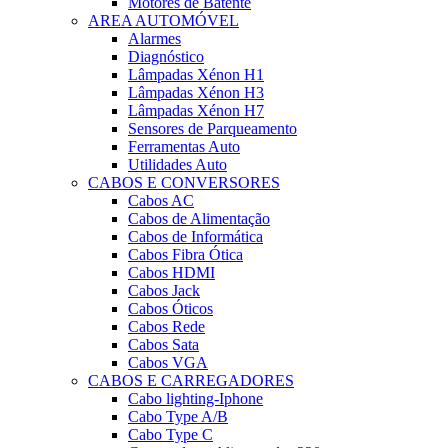
Motores de Batente
AREA AUTOMÓVEL
Alarmes
Diagnóstico
Lâmpadas Xénon H1
Lâmpadas Xénon H3
Lâmpadas Xénon H7
Sensores de Parqueamento
Ferramentas Auto
Utilidades Auto
CABOS E CONVERSORES
Cabos AC
Cabos de Alimentação
Cabos de Informática
Cabos Fibra Ótica
Cabos HDMI
Cabos Jack
Cabos Óticos
Cabos Rede
Cabos Sata
Cabos VGA
CABOS E CARREGADORES
Cabo lighting-Iphone
Cabo Type A/B
Cabo Type C