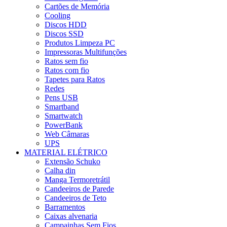
Cartões de Memória
Cooling
Discos HDD
Discos SSD
Produtos Limpeza PC
Impressoras Multifunções
Ratos sem fio
Ratos com fio
Tapetes para Ratos
Redes
Pens USB
Smartband
Smartwatch
PowerBank
Web Câmaras
UPS
MATERIAL ELÉTRICO
Extensão Schuko
Calha din
Manga Termoretrátil
Candeeiros de Parede
Candeeiros de Teto
Barramentos
Caixas alvenaria
Campainhas Sem Fios