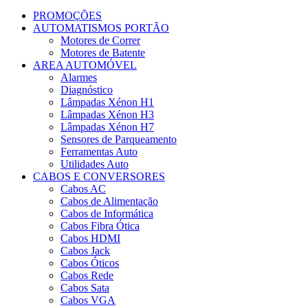
«»
PROMOÇÕES
macho
AUTOMATISMOS PORTÃO
-
Motores de Correr
10.0m
Motores de Batente
AREA AUTOMÓVEL
Alarmes
Diagnóstico
Lâmpadas Xénon H1
Lâmpadas Xénon H3
Lâmpadas Xénon H7
Sensores de Parqueamento
Ferramentas Auto
Utilidades Auto
CABOS E CONVERSORES
Cabos AC
Cabos de Alimentação
Cabos de Informática
Cabos Fibra Ótica
Cabos HDMI
Cabos Jack
Cabos Óticos
Cabos Rede
Cabos Sata
Cabos VGA