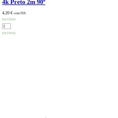
4k Preto 2m 90º
4,20
€
com IVA
EM STOCK
Quantidade
de
EM STOCK
Cabo
HDMI
Dourado
Macho
/
Macho
2.0
4k
Preto
2m
90º