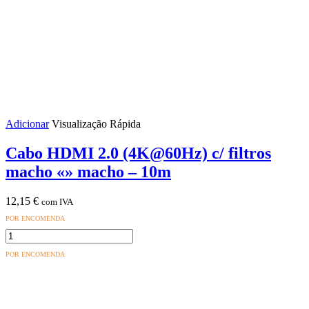
Adicionar
Visualização Rápida
Cabo HDMI 2.0 (4K@60Hz) c/ filtros
macho «» macho – 10m
12,15
€
com IVA
POR ENCOMENDA
Quantidade
de
POR ENCOMENDA
Cabo
HDMI
2.0
(4K@60Hz)
c/