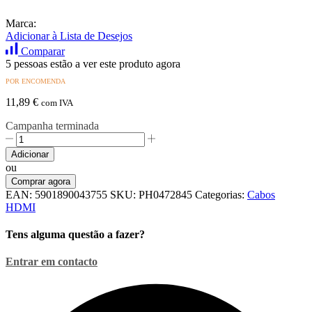
Marca:
Adicionar à Lista de Desejos
Comparar
5 pessoas estão a ver este produto agora
POR ENCOMENDA
11,89
€
com IVA
Campanha terminada
Quantidade
de
Adicionar
Cabo
ou
HDMI
Comprar agora
2.0
EAN:
5901890043755
SKU:
PH0472845
Categorias:
Cabos
macho
HDMI
«»
macho
Tens alguma questão a fazer?
-
10.0m
Entrar em contacto