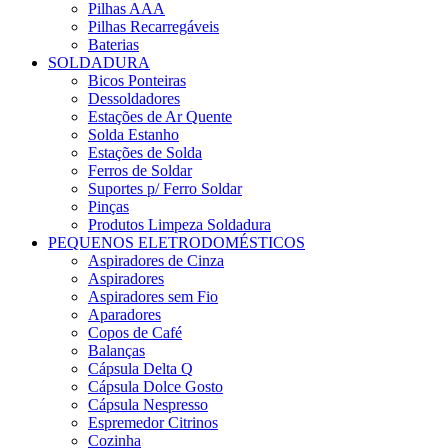
Pilhas AAA
Pilhas Recarregáveis
Baterias
SOLDADURA
Bicos Ponteiras
Dessoldadores
Estações de Ar Quente
Solda Estanho
Estações de Solda
Ferros de Soldar
Suportes p/ Ferro Soldar
Pinças
Produtos Limpeza Soldadura
PEQUENOS ELETRODOMÉSTICOS
Aspiradores de Cinza
Aspiradores
Aspiradores sem Fio
Aparadores
Copos de Café
Balanças
Cápsula Delta Q
Cápsula Dolce Gosto
Cápsula Nespresso
Espremedor Citrinos
Cozinha