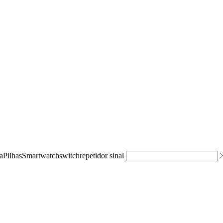
a
Pilhas
Smartwatch
switch
repetidor sinal