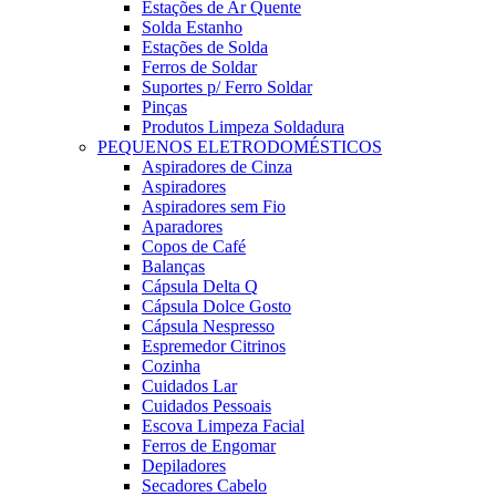
Estações de Ar Quente
Solda Estanho
Estações de Solda
Ferros de Soldar
Suportes p/ Ferro Soldar
Pinças
Produtos Limpeza Soldadura
PEQUENOS ELETRODOMÉSTICOS
Aspiradores de Cinza
Aspiradores
Aspiradores sem Fio
Aparadores
Copos de Café
Balanças
Cápsula Delta Q
Cápsula Dolce Gosto
Cápsula Nespresso
Espremedor Citrinos
Cozinha
Cuidados Lar
Cuidados Pessoais
Escova Limpeza Facial
Ferros de Engomar
Depiladores
Secadores Cabelo