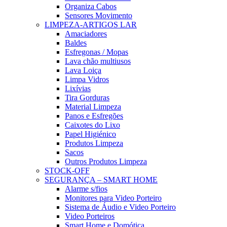
Organiza Cabos
Sensores Movimento
LIMPEZA-ARTIGOS LAR
Amaciadores
Baldes
Esfregonas / Mopas
Lava chão multiusos
Lava Loiça
Limpa Vidros
Lixívias
Tira Gorduras
Material Limpeza
Panos e Esfregões
Caixotes do Lixo
Papel Higiénico
Produtos Limpeza
Sacos
Outros Produtos Limpeza
STOCK-OFF
SEGURANÇA – SMART HOME
Alarme s/fios
Monitores para Video Porteiro
Sistema de Áudio e Video Porteiro
Video Porteiros
Smart Home e Domótica