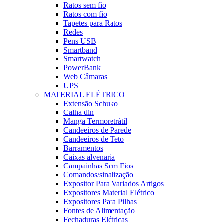
Ratos sem fio
Ratos com fio
Tapetes para Ratos
Redes
Pens USB
Smartband
Smartwatch
PowerBank
Web Câmaras
UPS
MATERIAL ELÉTRICO
Extensão Schuko
Calha din
Manga Termoretrátil
Candeeiros de Parede
Candeeiros de Teto
Barramentos
Caixas alvenaria
Campainhas Sem Fios
Comandos/sinalização
Expositor Para Variados Artigos
Expositores Material Elétrico
Expositores Para Pilhas
Fontes de Alimentação
Fechaduras Elétricas