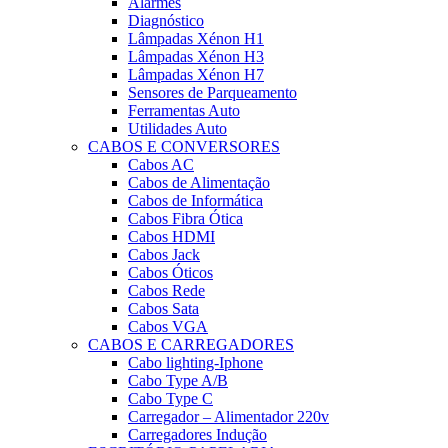
Alarmes
Diagnóstico
Lâmpadas Xénon H1
Lâmpadas Xénon H3
Lâmpadas Xénon H7
Sensores de Parqueamento
Ferramentas Auto
Utilidades Auto
CABOS E CONVERSORES
Cabos AC
Cabos de Alimentação
Cabos de Informática
Cabos Fibra Ótica
Cabos HDMI
Cabos Jack
Cabos Óticos
Cabos Rede
Cabos Sata
Cabos VGA
CABOS E CARREGADORES
Cabo lighting-Iphone
Cabo Type A/B
Cabo Type C
Carregador – Alimentador 220v
Carregadores Indução