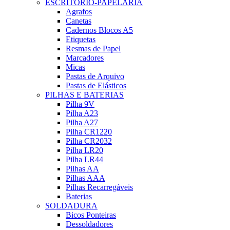
ESCRITÓRIO-PAPELARIA
Agrafos
Canetas
Cadernos Blocos A5
Etiquetas
Resmas de Papel
Marcadores
Micas
Pastas de Arquivo
Pastas de Elásticos
PILHAS E BATERIAS
Pilha 9V
Pilha A23
Pilha A27
Pilha CR1220
Pilha CR2032
Pilha LR20
Pilha LR44
Pilhas AA
Pilhas AAA
Pilhas Recarregáveis
Baterias
SOLDADURA
Bicos Ponteiras
Dessoldadores