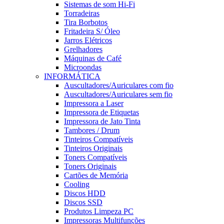
Sistemas de som Hi-Fi
Torradeiras
Tira Borbotos
Fritadeira S/ Óleo
Jarros Elétricos
Grelhadores
Máquinas de Café
Microondas
INFORMÁTICA
Auscultadores/Auriculares com fio
Auscultadores/Auriculares sem fio
Impressora a Laser
Impressora de Etiquetas
Impressora de Jato Tinta
Tambores / Drum
Tinteiros Compatíveis
Tinteiros Originais
Toners Compatíveis
Toners Originais
Cartões de Memória
Cooling
Discos HDD
Discos SSD
Produtos Limpeza PC
Impressoras Multifunções