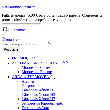
Ver carrinho
Finalizar
Falta-te apenas
75,00
€
para portes grátis
Parabéns! Conseguis-te
portes grátis! escolhe a opção de envio grátis...
0
Carrinho
Pesquisar
PROMOÇÕES
AUTOMATISMOS PORTÃO
Motores de Correr
Motores de Batente
AREA AUTOMÓVEL
Alarmes
Diagnóstico
Lâmpadas Xénon H1
Lâmpadas Xénon H3
Lâmpadas Xénon H7
Sensores de Parqueamento
Ferramentas Auto