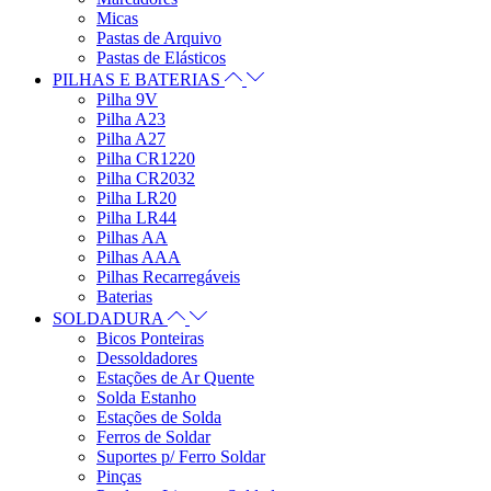
Micas
Pastas de Arquivo
Pastas de Elásticos
PILHAS E BATERIAS
Pilha 9V
Pilha A23
Pilha A27
Pilha CR1220
Pilha CR2032
Pilha LR20
Pilha LR44
Pilhas AA
Pilhas AAA
Pilhas Recarregáveis
Baterias
SOLDADURA
Bicos Ponteiras
Dessoldadores
Estações de Ar Quente
Solda Estanho
Estações de Solda
Ferros de Soldar
Suportes p/ Ferro Soldar
Pinças