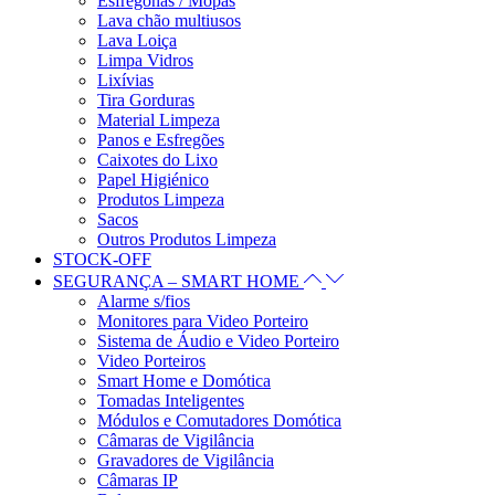
Esfregonas / Mopas
Lava chão multiusos
Lava Loiça
Limpa Vidros
Lixívias
Tira Gorduras
Material Limpeza
Panos e Esfregões
Caixotes do Lixo
Papel Higiénico
Produtos Limpeza
Sacos
Outros Produtos Limpeza
STOCK-OFF
SEGURANÇA – SMART HOME
Alarme s/fios
Monitores para Video Porteiro
Sistema de Áudio e Video Porteiro
Video Porteiros
Smart Home e Domótica
Tomadas Inteligentes
Módulos e Comutadores Domótica
Câmaras de Vigilância
Gravadores de Vigilância
Câmaras IP