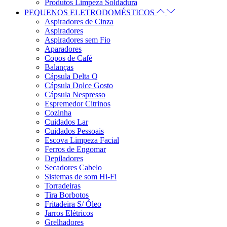
Produtos Limpeza Soldadura
PEQUENOS ELETRODOMÉSTICOS
Aspiradores de Cinza
Aspiradores
Aspiradores sem Fio
Aparadores
Copos de Café
Balanças
Cápsula Delta Q
Cápsula Dolce Gosto
Cápsula Nespresso
Espremedor Citrinos
Cozinha
Cuidados Lar
Cuidados Pessoais
Escova Limpeza Facial
Ferros de Engomar
Depiladores
Secadores Cabelo
Sistemas de som Hi-Fi
Torradeiras
Tira Borbotos
Fritadeira S/ Óleo
Jarros Elétricos
Grelhadores