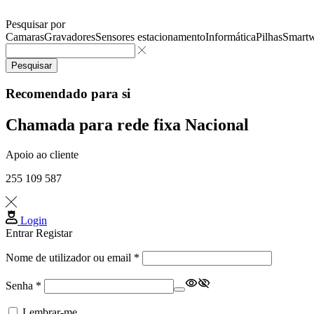
Pesquisar por
Camaras
Gravadores
Sensores estacionamento
Informática
Pilhas
Smartw
Pesquisar
Recomendado para si
Chamada para rede fixa Nacional
Apoio ao cliente
255 109 587
Login
Entrar
Registar
Obrigatório
Nome de utilizador ou email
*
Obrigatório
Senha
*
Lembrar-me