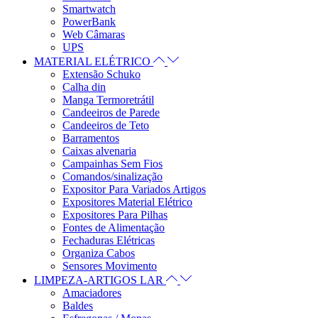
Smartwatch
PowerBank
Web Câmaras
UPS
MATERIAL ELÉTRICO
Extensão Schuko
Calha din
Manga Termoretrátil
Candeeiros de Parede
Candeeiros de Teto
Barramentos
Caixas alvenaria
Campainhas Sem Fios
Comandos/sinalização
Expositor Para Variados Artigos
Expositores Material Elétrico
Expositores Para Pilhas
Fontes de Alimentação
Fechaduras Elétricas
Organiza Cabos
Sensores Movimento
LIMPEZA-ARTIGOS LAR
Amaciadores
Baldes