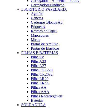
Carregador – Alimentador 220v
Carregadores Indução
ESCRITÓRIO-PAPELARIA
Agrafos
Canetas
Cadernos Blocos A5
Etiquetas
Resmas de Papel
Marcadores
Micas
Pastas de Arquivo
Pastas de Elásticos
PILHAS E BATERIAS
Pilha 9V
Pilha A23
Pilha A27
Pilha CR1220
Pilha CR2032
Pilha LR20
Pilha LR44
Pilhas AA
Pilhas AAA
Pilhas Recarregáveis
Baterias
SOLDADURA