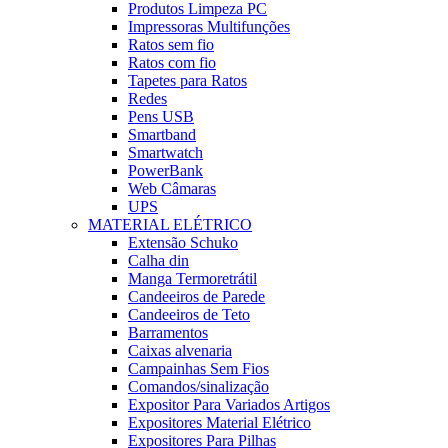
Produtos Limpeza PC
Impressoras Multifunções
Ratos sem fio
Ratos com fio
Tapetes para Ratos
Redes
Pens USB
Smartband
Smartwatch
PowerBank
Web Câmaras
UPS
MATERIAL ELÉTRICO
Extensão Schuko
Calha din
Manga Termoretrátil
Candeeiros de Parede
Candeeiros de Teto
Barramentos
Caixas alvenaria
Campainhas Sem Fios
Comandos/sinalização
Expositor Para Variados Artigos
Expositores Material Elétrico
Expositores Para Pilhas