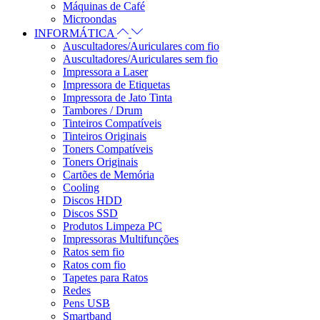
Máquinas de Café
Microondas
INFORMÁTICA
Auscultadores/Auriculares com fio
Auscultadores/Auriculares sem fio
Impressora a Laser
Impressora de Etiquetas
Impressora de Jato Tinta
Tambores / Drum
Tinteiros Compatíveis
Tinteiros Originais
Toners Compatíveis
Toners Originais
Cartões de Memória
Cooling
Discos HDD
Discos SSD
Produtos Limpeza PC
Impressoras Multifunções
Ratos sem fio
Ratos com fio
Tapetes para Ratos
Redes
Pens USB
Smartband