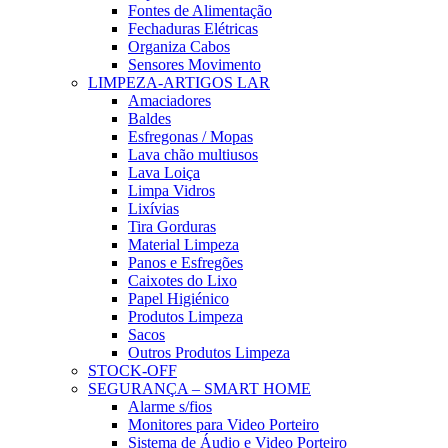
Fontes de Alimentação
Fechaduras Elétricas
Organiza Cabos
Sensores Movimento
LIMPEZA-ARTIGOS LAR
Amaciadores
Baldes
Esfregonas / Mopas
Lava chão multiusos
Lava Loiça
Limpa Vidros
Lixívias
Tira Gorduras
Material Limpeza
Panos e Esfregões
Caixotes do Lixo
Papel Higiénico
Produtos Limpeza
Sacos
Outros Produtos Limpeza
STOCK-OFF
SEGURANÇA – SMART HOME
Alarme s/fios
Monitores para Video Porteiro
Sistema de Áudio e Video Porteiro