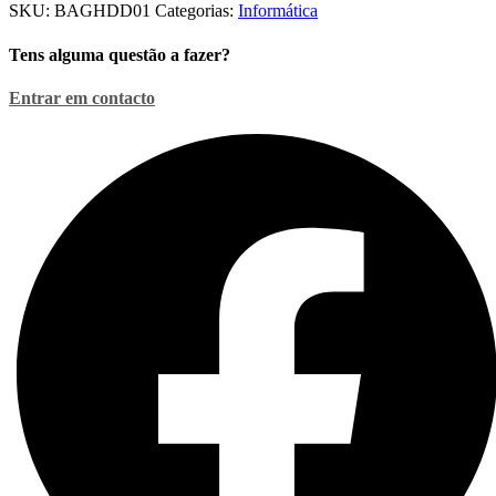
SKU:
BAGHDD01
Categorias:
Informática
HDD
2.5"
Tens alguma questão a fazer?
Preta
Entrar em contacto