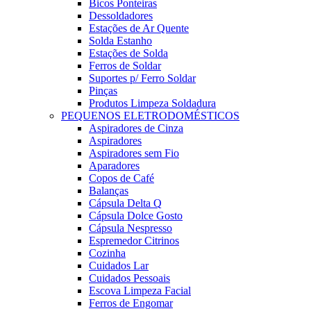
Bicos Ponteiras
Dessoldadores
Estações de Ar Quente
Solda Estanho
Estações de Solda
Ferros de Soldar
Suportes p/ Ferro Soldar
Pinças
Produtos Limpeza Soldadura
PEQUENOS ELETRODOMÉSTICOS
Aspiradores de Cinza
Aspiradores
Aspiradores sem Fio
Aparadores
Copos de Café
Balanças
Cápsula Delta Q
Cápsula Dolce Gosto
Cápsula Nespresso
Espremedor Citrinos
Cozinha
Cuidados Lar
Cuidados Pessoais
Escova Limpeza Facial
Ferros de Engomar