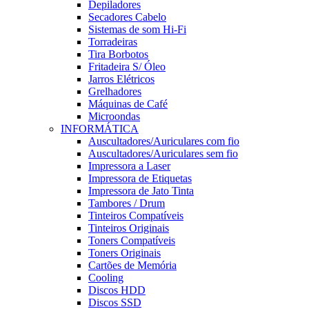
Depiladores
Secadores Cabelo
Sistemas de som Hi-Fi
Torradeiras
Tira Borbotos
Fritadeira S/ Óleo
Jarros Elétricos
Grelhadores
Máquinas de Café
Microondas
INFORMÁTICA
Auscultadores/Auriculares com fio
Auscultadores/Auriculares sem fio
Impressora a Laser
Impressora de Etiquetas
Impressora de Jato Tinta
Tambores / Drum
Tinteiros Compatíveis
Tinteiros Originais
Toners Compatíveis
Toners Originais
Cartões de Memória
Cooling
Discos HDD
Discos SSD