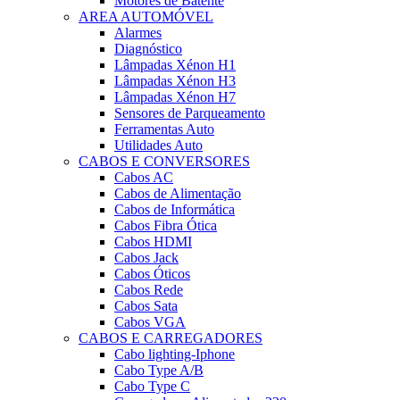
Motores de Batente
AREA AUTOMÓVEL
Alarmes
Diagnóstico
Lâmpadas Xénon H1
Lâmpadas Xénon H3
Lâmpadas Xénon H7
Sensores de Parqueamento
Ferramentas Auto
Utilidades Auto
CABOS E CONVERSORES
Cabos AC
Cabos de Alimentação
Cabos de Informática
Cabos Fibra Ótica
Cabos HDMI
Cabos Jack
Cabos Óticos
Cabos Rede
Cabos Sata
Cabos VGA
CABOS E CARREGADORES
Cabo lighting-Iphone
Cabo Type A/B
Cabo Type C