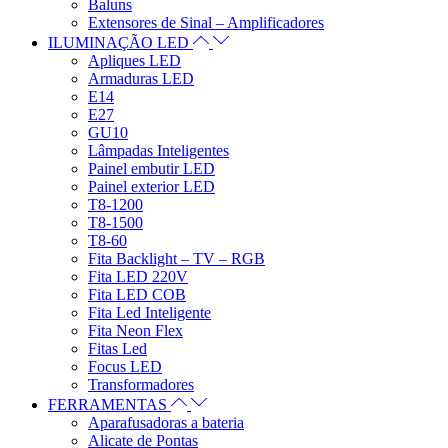
Baluns
Extensores de Sinal – Amplificadores
ILUMINAÇÃO LED
Apliques LED
Armaduras LED
E14
E27
GU10
Lâmpadas Inteligentes
Painel embutir LED
Painel exterior LED
T8-1200
T8-1500
T8-60
Fita Backlight – TV – RGB
Fita LED 220V
Fita LED COB
Fita Led Inteligente
Fita Neon Flex
Fitas Led
Focus LED
Transformadores
FERRAMENTAS
Aparafusadoras a bateria
Alicate de Pontas