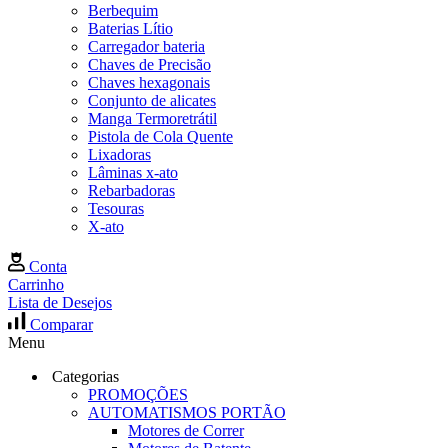
Berbequim
Baterias Lítio
Carregador bateria
Chaves de Precisão
Chaves hexagonais
Conjunto de alicates
Manga Termoretrátil
Pistola de Cola Quente
Lixadoras
Lâminas x-ato
Rebarbadoras
Tesouras
X-ato
Conta
Carrinho
Lista de Desejos
Comparar
Menu
Categorias
PROMOÇÕES
AUTOMATISMOS PORTÃO
Motores de Correr