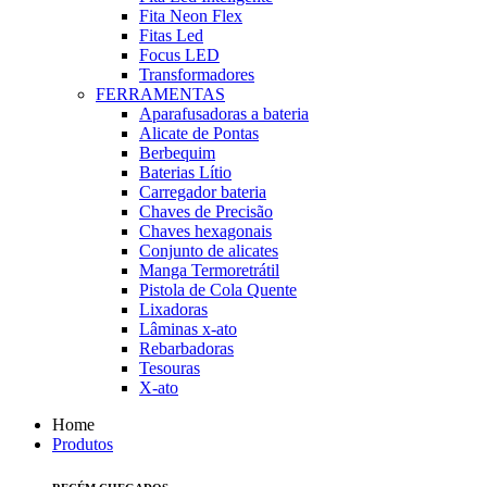
Fita Neon Flex
Fitas Led
Focus LED
Transformadores
FERRAMENTAS
Aparafusadoras a bateria
Alicate de Pontas
Berbequim
Baterias Lítio
Carregador bateria
Chaves de Precisão
Chaves hexagonais
Conjunto de alicates
Manga Termoretrátil
Pistola de Cola Quente
Lixadoras
Lâminas x-ato
Rebarbadoras
Tesouras
X-ato
Home
Produtos