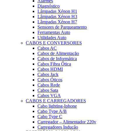
Alarmes
Diagnóstico
Lâmpadas Xénon H1
Lâmpadas Xénon H3
Lâmpadas Xénon H7
Sensores de Parqueamento
Ferramentas Auto
Utilidades Auto
CABOS E CONVERSORES
Cabos AC
Cabos de Alimentação
Cabos de Informática
Cabos Fibra Ótica
Cabos HDMI
Cabos Jack
Cabos Óticos
Cabos Rede
Cabos Sata
Cabos VGA
CABOS E CARREGADORES
Cabo lighting-Iphone
Cabo Type A/B
Cabo Type C
Carregador – Alimentador 220v
Carregadores Indução