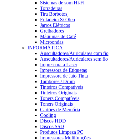
Sistemas de som Hi-Fi
Torradeiras
Tira Borbotos
Fritadeira S/ Óleo
Jarros Elétricos
Grelhadores
Máquinas de Café
Microondas
INFORMÁTICA
Auscultadores/Auriculares com fio
Auscultadores/Auriculares sem fio
Impressora a Laser
Impressora de Etiquetas
Impressora de Jato Tinta
Tambores / Drum
Tinteiros Compatíveis
Tinteiros Originais
Toners Compatíveis
Toners Originais
Cartões de Memória
Cooling
Discos HDD
Discos SSD
Produtos Limpeza PC
Impressoras Multifunções