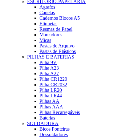
ESCRITÓRIO-PAPELARIA
Agrafos
Canetas
Cadernos Blocos A5
Etiquetas
Resmas de Papel
Marcadores
Micas
Pastas de Arquivo
Pastas de Elásticos
PILHAS E BATERIAS
Pilha 9V
Pilha A23
Pilha A27
Pilha CR1220
Pilha CR2032
Pilha LR20
Pilha LR44
Pilhas AA
Pilhas AAA
Pilhas Recarregáveis
Baterias
SOLDADURA
Bicos Ponteiras
Dessoldadores