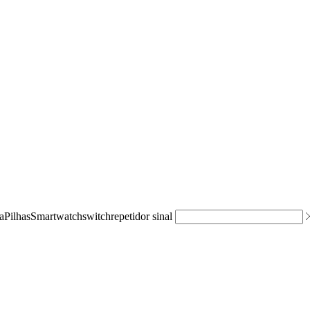
a
Pilhas
Smartwatch
switch
repetidor sinal