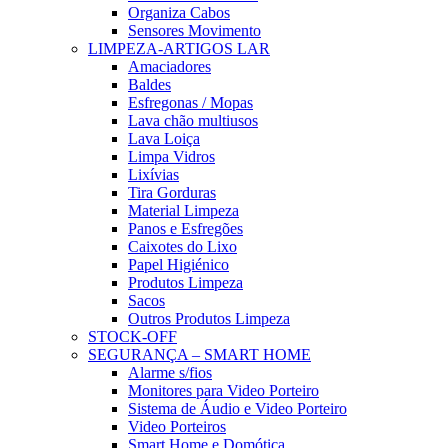
Organiza Cabos
Sensores Movimento
LIMPEZA-ARTIGOS LAR
Amaciadores
Baldes
Esfregonas / Mopas
Lava chão multiusos
Lava Loiça
Limpa Vidros
Lixívias
Tira Gorduras
Material Limpeza
Panos e Esfregões
Caixotes do Lixo
Papel Higiénico
Produtos Limpeza
Sacos
Outros Produtos Limpeza
STOCK-OFF
SEGURANÇA – SMART HOME
Alarme s/fios
Monitores para Video Porteiro
Sistema de Áudio e Video Porteiro
Video Porteiros
Smart Home e Domótica