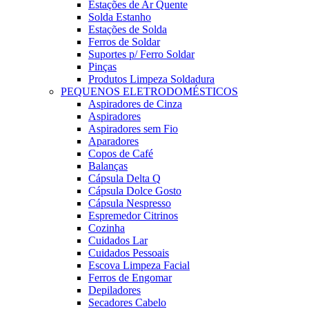
Estações de Ar Quente
Solda Estanho
Estações de Solda
Ferros de Soldar
Suportes p/ Ferro Soldar
Pinças
Produtos Limpeza Soldadura
PEQUENOS ELETRODOMÉSTICOS
Aspiradores de Cinza
Aspiradores
Aspiradores sem Fio
Aparadores
Copos de Café
Balanças
Cápsula Delta Q
Cápsula Dolce Gosto
Cápsula Nespresso
Espremedor Citrinos
Cozinha
Cuidados Lar
Cuidados Pessoais
Escova Limpeza Facial
Ferros de Engomar
Depiladores
Secadores Cabelo