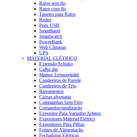
Ratos sem fio
Ratos com fio
Tapetes para Ratos
Redes
Pens USB
Smartband
Smartwatch
PowerBank
Web Câmaras
UPS
MATERIAL ELÉTRICO
Extensão Schuko
Calha din
Manga Termoretrátil
Candeeiros de Parede
Candeeiros de Teto
Barramentos
Caixas alvenaria
Campainhas Sem Fios
Comandos/sinalização
Expositor Para Variados Artigos
Expositores Material Elétrico
Expositores Para Pilhas
Fontes de Alimentação
Fechaduras Elétricas