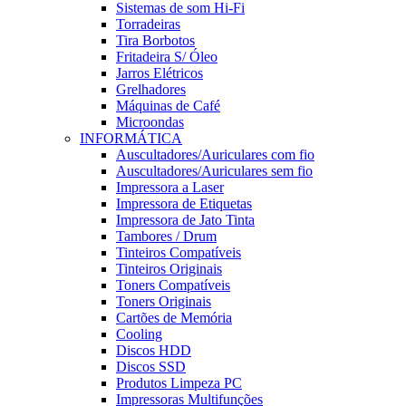
Sistemas de som Hi-Fi
Torradeiras
Tira Borbotos
Fritadeira S/ Óleo
Jarros Elétricos
Grelhadores
Máquinas de Café
Microondas
INFORMÁTICA
Auscultadores/Auriculares com fio
Auscultadores/Auriculares sem fio
Impressora a Laser
Impressora de Etiquetas
Impressora de Jato Tinta
Tambores / Drum
Tinteiros Compatíveis
Tinteiros Originais
Toners Compatíveis
Toners Originais
Cartões de Memória
Cooling
Discos HDD
Discos SSD
Produtos Limpeza PC
Impressoras Multifunções