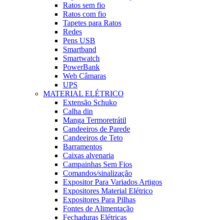
Ratos sem fio
Ratos com fio
Tapetes para Ratos
Redes
Pens USB
Smartband
Smartwatch
PowerBank
Web Câmaras
UPS
MATERIAL ELÉTRICO
Extensão Schuko
Calha din
Manga Termoretrátil
Candeeiros de Parede
Candeeiros de Teto
Barramentos
Caixas alvenaria
Campainhas Sem Fios
Comandos/sinalização
Expositor Para Variados Artigos
Expositores Material Elétrico
Expositores Para Pilhas
Fontes de Alimentação
Fechaduras Elétricas