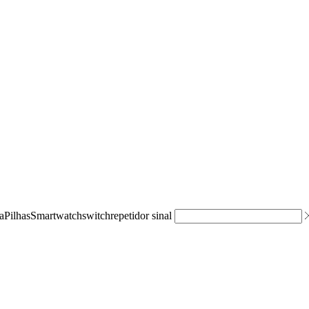
a
Pilhas
Smartwatch
switch
repetidor sinal