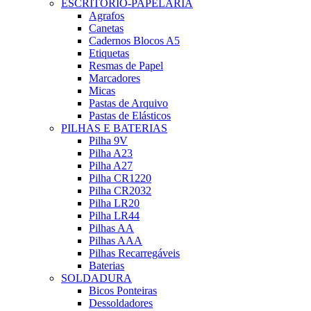
ESCRITÓRIO-PAPELARIA
Agrafos
Canetas
Cadernos Blocos A5
Etiquetas
Resmas de Papel
Marcadores
Micas
Pastas de Arquivo
Pastas de Elásticos
PILHAS E BATERIAS
Pilha 9V
Pilha A23
Pilha A27
Pilha CR1220
Pilha CR2032
Pilha LR20
Pilha LR44
Pilhas AA
Pilhas AAA
Pilhas Recarregáveis
Baterias
SOLDADURA
Bicos Ponteiras
Dessoldadores