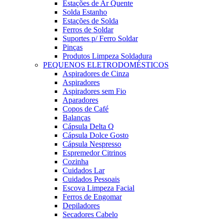
Estações de Ar Quente
Solda Estanho
Estações de Solda
Ferros de Soldar
Suportes p/ Ferro Soldar
Pinças
Produtos Limpeza Soldadura
PEQUENOS ELETRODOMÉSTICOS
Aspiradores de Cinza
Aspiradores
Aspiradores sem Fio
Aparadores
Copos de Café
Balanças
Cápsula Delta Q
Cápsula Dolce Gosto
Cápsula Nespresso
Espremedor Citrinos
Cozinha
Cuidados Lar
Cuidados Pessoais
Escova Limpeza Facial
Ferros de Engomar
Depiladores
Secadores Cabelo