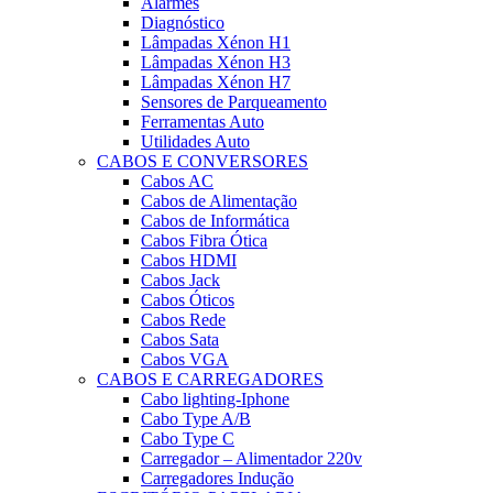
Alarmes
Diagnóstico
Lâmpadas Xénon H1
Lâmpadas Xénon H3
Lâmpadas Xénon H7
Sensores de Parqueamento
Ferramentas Auto
Utilidades Auto
CABOS E CONVERSORES
Cabos AC
Cabos de Alimentação
Cabos de Informática
Cabos Fibra Ótica
Cabos HDMI
Cabos Jack
Cabos Óticos
Cabos Rede
Cabos Sata
Cabos VGA
CABOS E CARREGADORES
Cabo lighting-Iphone
Cabo Type A/B
Cabo Type C
Carregador – Alimentador 220v
Carregadores Indução