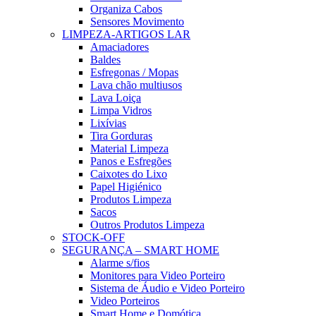
Organiza Cabos
Sensores Movimento
LIMPEZA-ARTIGOS LAR
Amaciadores
Baldes
Esfregonas / Mopas
Lava chão multiusos
Lava Loiça
Limpa Vidros
Lixívias
Tira Gorduras
Material Limpeza
Panos e Esfregões
Caixotes do Lixo
Papel Higiénico
Produtos Limpeza
Sacos
Outros Produtos Limpeza
STOCK-OFF
SEGURANÇA – SMART HOME
Alarme s/fios
Monitores para Video Porteiro
Sistema de Áudio e Video Porteiro
Video Porteiros
Smart Home e Domótica