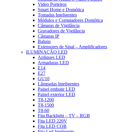
Video Porteiros
Smart Home e Domótica
Tomadas Inteligentes
Módulos e Comutadores Domótica
Câmaras de Vigilância
Gravadores de Vigilância
Câmaras IP
Baluns
Extensores de Sinal – Amplificadores
ILUMINAÇÃO LED
Apliques LED
Armaduras LED
E14
E27
GU10
Lâmpadas Inteligentes
Painel embutir LED
Painel exterior LED
T8-1200
T8-1500
T8-60
Fita Backlight – TV – RGB
Fita LED 220V
Fita LED COB
Fita Led Inteligente