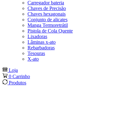
Carregador bateria
Chaves de Precisão
Chaves hexagonais
Conjunto de alicates
Manga Termoretrátil
Pistola de Cola Quente
Lixadoras
Lâminas x-ato
Rebarbadoras
Tesouras
X-ato
Loja
0
Carrinho
Produtos