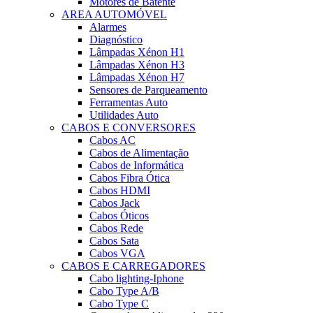
Motores de Batente
AREA AUTOMÓVEL
Alarmes
Diagnóstico
Lâmpadas Xénon H1
Lâmpadas Xénon H3
Lâmpadas Xénon H7
Sensores de Parqueamento
Ferramentas Auto
Utilidades Auto
CABOS E CONVERSORES
Cabos AC
Cabos de Alimentação
Cabos de Informática
Cabos Fibra Ótica
Cabos HDMI
Cabos Jack
Cabos Óticos
Cabos Rede
Cabos Sata
Cabos VGA
CABOS E CARREGADORES
Cabo lighting-Iphone
Cabo Type A/B
Cabo Type C