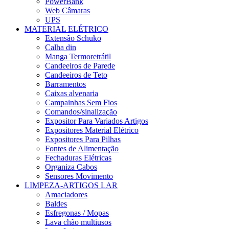
PowerBank
Web Câmaras
UPS
MATERIAL ELÉTRICO
Extensão Schuko
Calha din
Manga Termoretrátil
Candeeiros de Parede
Candeeiros de Teto
Barramentos
Caixas alvenaria
Campainhas Sem Fios
Comandos/sinalização
Expositor Para Variados Artigos
Expositores Material Elétrico
Expositores Para Pilhas
Fontes de Alimentação
Fechaduras Elétricas
Organiza Cabos
Sensores Movimento
LIMPEZA-ARTIGOS LAR
Amaciadores
Baldes
Esfregonas / Mopas
Lava chão multiusos