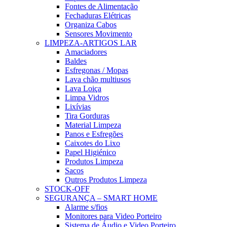
Fontes de Alimentação
Fechaduras Elétricas
Organiza Cabos
Sensores Movimento
LIMPEZA-ARTIGOS LAR
Amaciadores
Baldes
Esfregonas / Mopas
Lava chão multiusos
Lava Loiça
Limpa Vidros
Lixívias
Tira Gorduras
Material Limpeza
Panos e Esfregões
Caixotes do Lixo
Papel Higiénico
Produtos Limpeza
Sacos
Outros Produtos Limpeza
STOCK-OFF
SEGURANÇA – SMART HOME
Alarme s/fios
Monitores para Video Porteiro
Sistema de Áudio e Video Porteiro