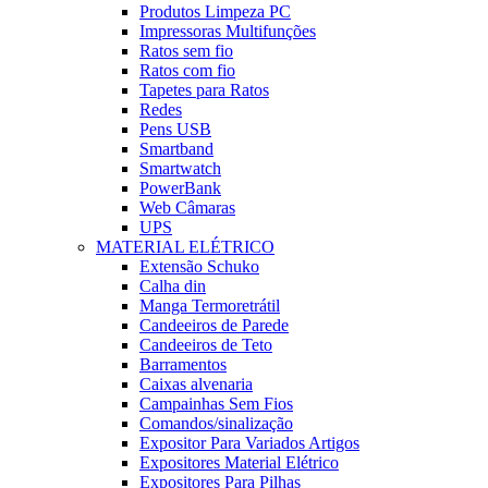
Produtos Limpeza PC
Impressoras Multifunções
Ratos sem fio
Ratos com fio
Tapetes para Ratos
Redes
Pens USB
Smartband
Smartwatch
PowerBank
Web Câmaras
UPS
MATERIAL ELÉTRICO
Extensão Schuko
Calha din
Manga Termoretrátil
Candeeiros de Parede
Candeeiros de Teto
Barramentos
Caixas alvenaria
Campainhas Sem Fios
Comandos/sinalização
Expositor Para Variados Artigos
Expositores Material Elétrico
Expositores Para Pilhas