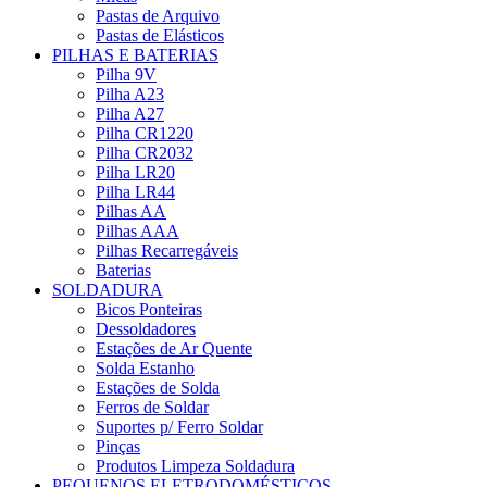
Pastas de Arquivo
Pastas de Elásticos
PILHAS E BATERIAS
Pilha 9V
Pilha A23
Pilha A27
Pilha CR1220
Pilha CR2032
Pilha LR20
Pilha LR44
Pilhas AA
Pilhas AAA
Pilhas Recarregáveis
Baterias
SOLDADURA
Bicos Ponteiras
Dessoldadores
Estações de Ar Quente
Solda Estanho
Estações de Solda
Ferros de Soldar
Suportes p/ Ferro Soldar
Pinças
Produtos Limpeza Soldadura
PEQUENOS ELETRODOMÉSTICOS