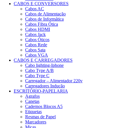
CABOS E CONVERSORES
Cabos AC
Cabos de Alimentação
Cabos de Informática
Cabos Fibra Ótica
Cabos HDMI
Cabos Jack
Cabos Óticos
Cabos Rede
Cabos Sata
Cabos VGA
CABOS E CARREGADORES
Cabo lighting-Iphone
Cabo Type A/B
Cabo Type C
Carregador – Alimentador 220v
Carregadores Indução
ESCRITÓRIO-PAPELARIA
Agrafos
Canetas
Cadernos Blocos A5
Etiquetas
Resmas de Papel
Marcadores
Micas