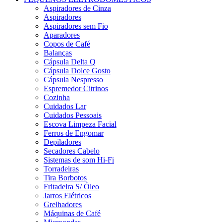
Aspiradores de Cinza
Aspiradores
Aspiradores sem Fio
Aparadores
Copos de Café
Balanças
Cápsula Delta Q
Cápsula Dolce Gosto
Cápsula Nespresso
Espremedor Citrinos
Cozinha
Cuidados Lar
Cuidados Pessoais
Escova Limpeza Facial
Ferros de Engomar
Depiladores
Secadores Cabelo
Sistemas de som Hi-Fi
Torradeiras
Tira Borbotos
Fritadeira S/ Óleo
Jarros Elétricos
Grelhadores
Máquinas de Café