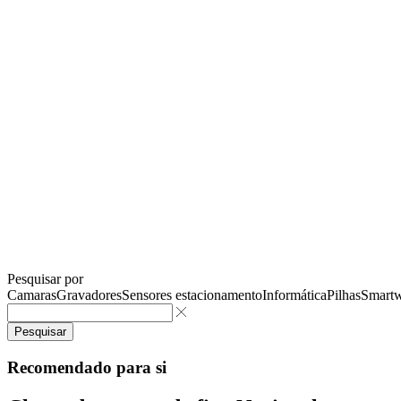
Pesquisar por
Camaras
Gravadores
Sensores estacionamento
Informática
Pilhas
Smartw
Pesquisar
Recomendado para si