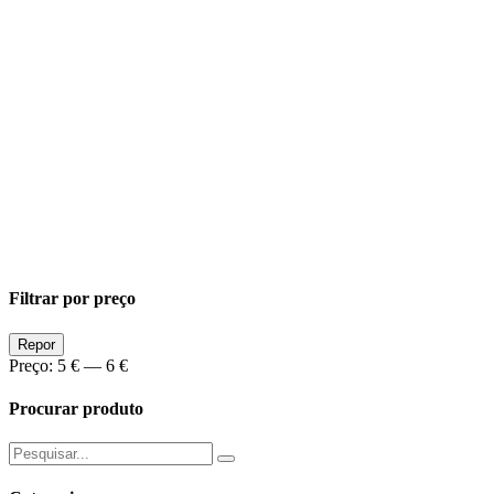
Filtrar por preço
Preço
Preço
Repor
Min
Max
Preço:
5 €
—
6 €
Procurar produto
Pesquisar
por: