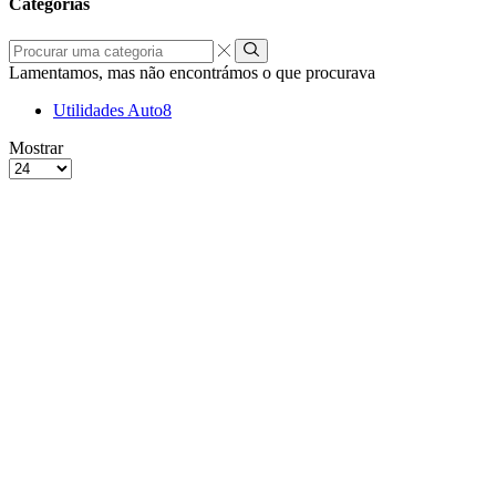
Categorias
Procurar
uma
Lamentamos, mas não encontrámos o que procurava
categoria
Utilidades Auto
8
grelha
Lista
Mostrar
de
Produtos
4
por
colunas
Página