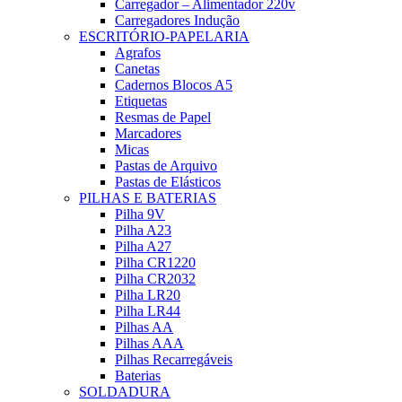
Carregador – Alimentador 220v
Carregadores Indução
ESCRITÓRIO-PAPELARIA
Agrafos
Canetas
Cadernos Blocos A5
Etiquetas
Resmas de Papel
Marcadores
Micas
Pastas de Arquivo
Pastas de Elásticos
PILHAS E BATERIAS
Pilha 9V
Pilha A23
Pilha A27
Pilha CR1220
Pilha CR2032
Pilha LR20
Pilha LR44
Pilhas AA
Pilhas AAA
Pilhas Recarregáveis
Baterias
SOLDADURA