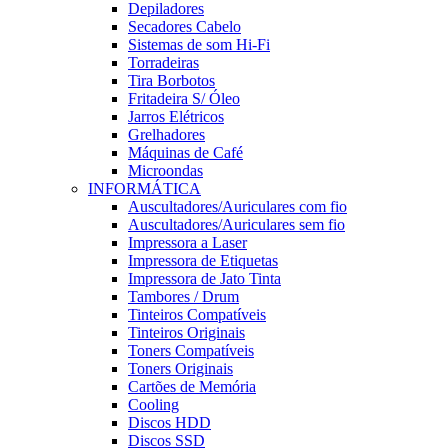
Depiladores
Secadores Cabelo
Sistemas de som Hi-Fi
Torradeiras
Tira Borbotos
Fritadeira S/ Óleo
Jarros Elétricos
Grelhadores
Máquinas de Café
Microondas
INFORMÁTICA
Auscultadores/Auriculares com fio
Auscultadores/Auriculares sem fio
Impressora a Laser
Impressora de Etiquetas
Impressora de Jato Tinta
Tambores / Drum
Tinteiros Compatíveis
Tinteiros Originais
Toners Compatíveis
Toners Originais
Cartões de Memória
Cooling
Discos HDD
Discos SSD