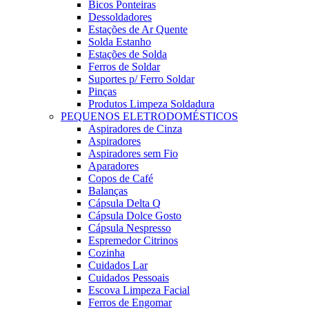
Bicos Ponteiras
Dessoldadores
Estações de Ar Quente
Solda Estanho
Estações de Solda
Ferros de Soldar
Suportes p/ Ferro Soldar
Pinças
Produtos Limpeza Soldadura
PEQUENOS ELETRODOMÉSTICOS
Aspiradores de Cinza
Aspiradores
Aspiradores sem Fio
Aparadores
Copos de Café
Balanças
Cápsula Delta Q
Cápsula Dolce Gosto
Cápsula Nespresso
Espremedor Citrinos
Cozinha
Cuidados Lar
Cuidados Pessoais
Escova Limpeza Facial
Ferros de Engomar