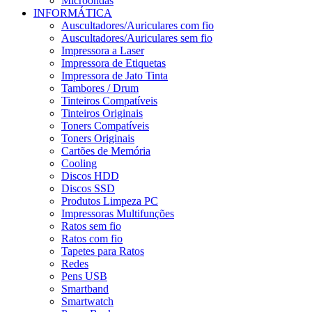
Microondas
INFORMÁTICA
Auscultadores/Auriculares com fio
Auscultadores/Auriculares sem fio
Impressora a Laser
Impressora de Etiquetas
Impressora de Jato Tinta
Tambores / Drum
Tinteiros Compatíveis
Tinteiros Originais
Toners Compatíveis
Toners Originais
Cartões de Memória
Cooling
Discos HDD
Discos SSD
Produtos Limpeza PC
Impressoras Multifunções
Ratos sem fio
Ratos com fio
Tapetes para Ratos
Redes
Pens USB
Smartband
Smartwatch