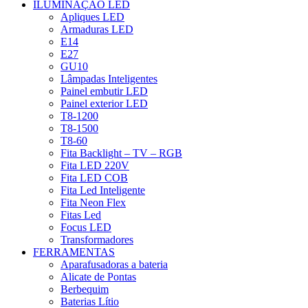
ILUMINAÇÃO LED
Apliques LED
Armaduras LED
E14
E27
GU10
Lâmpadas Inteligentes
Painel embutir LED
Painel exterior LED
T8-1200
T8-1500
T8-60
Fita Backlight – TV – RGB
Fita LED 220V
Fita LED COB
Fita Led Inteligente
Fita Neon Flex
Fitas Led
Focus LED
Transformadores
FERRAMENTAS
Aparafusadoras a bateria
Alicate de Pontas
Berbequim
Baterias Lítio