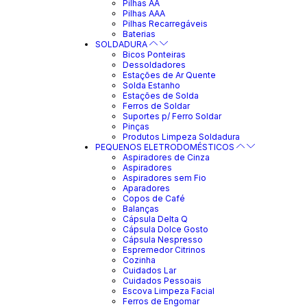
Pilhas AA
Pilhas AAA
Pilhas Recarregáveis
Baterias
SOLDADURA
Bicos Ponteiras
Dessoldadores
Estações de Ar Quente
Solda Estanho
Estações de Solda
Ferros de Soldar
Suportes p/ Ferro Soldar
Pinças
Produtos Limpeza Soldadura
PEQUENOS ELETRODOMÉSTICOS
Aspiradores de Cinza
Aspiradores
Aspiradores sem Fio
Aparadores
Copos de Café
Balanças
Cápsula Delta Q
Cápsula Dolce Gosto
Cápsula Nespresso
Espremedor Citrinos
Cozinha
Cuidados Lar
Cuidados Pessoais
Escova Limpeza Facial
Ferros de Engomar