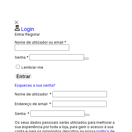
Login
Entrar
Registar
Nome de utilizador ou email
*
Senha
*
Lembrar-me
Entrar
Esqueceu a sua senha?
Nome de utilizador
*
Endereço de email
*
Senha
*
Os seus dados pessoais serão utilizados para melhorar a
sua experiência por toda a loja, para gerir o acesso à sua
conta e para os propósitos descritos na nossa
política de