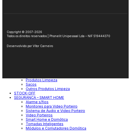
Expositores Para Pilhas
Fontes de Alimentação
Fechaduras Elétricas
Organiza Cabos
Sensores Movimento
LIMPEZA-ARTIGOS LAR
Amaciadores
Baldes
Copyright © 2007-2026
Esfregonas / Mopas
Todos os direitos reservados | Phonelit Unipessoal Lda – NIF 519444370
Lava chão multiusos
Lava Loiça
Desenvolvido por
Vítor Carneiro
Limpa Vidros
Lixívias
Tira Gorduras
Material Limpeza
Panos e Esfregões
Caixotes do Lixo
Papel Higiénico
Produtos Limpeza
Sacos
Outros Produtos Limpeza
STOCK-OFF
SEGURANÇA – SMART HOME
Alarme s/fios
Monitores para Video Porteiro
Sistema de Áudio e Video Porteiro
Video Porteiros
Smart Home e Domótica
Tomadas Inteligentes
Módulos e Comutadores Domótica