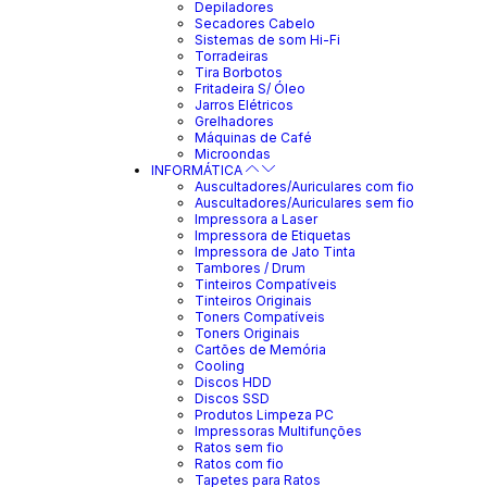
Depiladores
Secadores Cabelo
Sistemas de som Hi-Fi
Torradeiras
Tira Borbotos
Fritadeira S/ Óleo
Jarros Elétricos
Grelhadores
Máquinas de Café
Microondas
INFORMÁTICA
Auscultadores/Auriculares com fio
Auscultadores/Auriculares sem fio
Impressora a Laser
Impressora de Etiquetas
Impressora de Jato Tinta
Tambores / Drum
Tinteiros Compatíveis
Tinteiros Originais
Toners Compatíveis
Toners Originais
Cartões de Memória
Cooling
Discos HDD
Discos SSD
Produtos Limpeza PC
Impressoras Multifunções
Ratos sem fio
Ratos com fio
Tapetes para Ratos