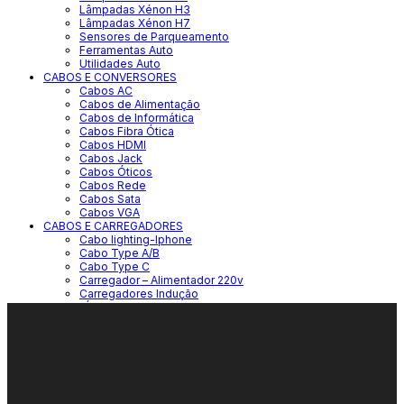
Lâmpadas Xénon H3
Lâmpadas Xénon H7
Sensores de Parqueamento
Ferramentas Auto
Utilidades Auto
CABOS E CONVERSORES
Cabos AC
Cabos de Alimentação
Cabos de Informática
Cabos Fibra Ótica
Cabos HDMI
Cabos Jack
Cabos Óticos
Cabos Rede
Cabos Sata
Cabos VGA
CABOS E CARREGADORES
Cabo lighting-Iphone
Cabo Type A/B
Cabo Type C
Carregador – Alimentador 220v
Carregadores Indução
ESCRITÓRIO-PAPELARIA
Agrafos
Canetas
Cadernos Blocos A5
Etiquetas
Resmas de Papel
Marcadores
Micas