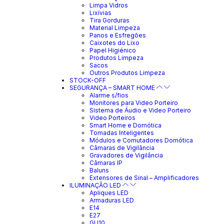
Limpa Vidros
Lixívias
Tira Gorduras
Material Limpeza
Panos e Esfregões
Caixotes do Lixo
Papel Higiénico
Produtos Limpeza
Sacos
Outros Produtos Limpeza
STOCK-OFF
SEGURANÇA – SMART HOME
Alarme s/fios
Monitores para Video Porteiro
Sistema de Áudio e Video Porteiro
Video Porteiros
Smart Home e Domótica
Tomadas Inteligentes
Módulos e Comutadores Domótica
Câmaras de Vigilância
Gravadores de Vigilância
Câmaras IP
Baluns
Extensores de Sinal – Amplificadores
ILUMINAÇÃO LED
Apliques LED
Armaduras LED
E14
E27
GU10