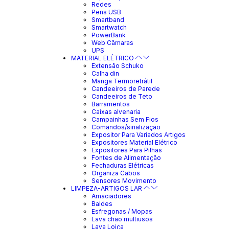
Redes
Pens USB
Smartband
Smartwatch
PowerBank
Web Câmaras
UPS
MATERIAL ELÉTRICO
Extensão Schuko
Calha din
Manga Termoretrátil
Candeeiros de Parede
Candeeiros de Teto
Barramentos
Caixas alvenaria
Campainhas Sem Fios
Comandos/sinalização
Expositor Para Variados Artigos
Expositores Material Elétrico
Expositores Para Pilhas
Fontes de Alimentação
Fechaduras Elétricas
Organiza Cabos
Sensores Movimento
LIMPEZA-ARTIGOS LAR
Amaciadores
Baldes
Esfregonas / Mopas
Lava chão multiusos
Lava Loiça