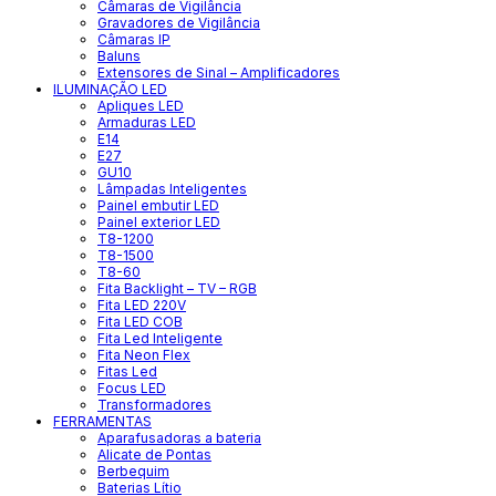
Câmaras de Vigilância
Gravadores de Vigilância
Câmaras IP
Baluns
Extensores de Sinal – Amplificadores
ILUMINAÇÃO LED
Apliques LED
Armaduras LED
E14
E27
GU10
Lâmpadas Inteligentes
Painel embutir LED
Painel exterior LED
T8-1200
T8-1500
T8-60
Fita Backlight – TV – RGB
Fita LED 220V
Fita LED COB
Fita Led Inteligente
Fita Neon Flex
Fitas Led
Focus LED
Transformadores
FERRAMENTAS
Aparafusadoras a bateria
Alicate de Pontas
Berbequim
Baterias Lítio