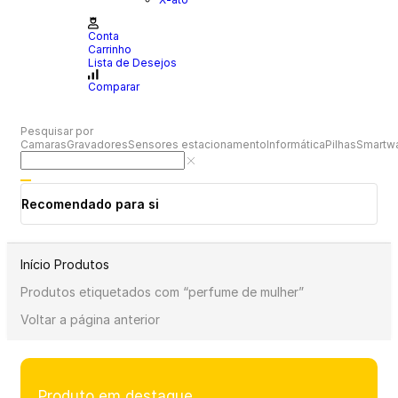
Conta
Carrinho
Lista de Desejos
Comparar
Pesquisar por
Camaras
Gravadores
Sensores estacionamento
Informática
Pilhas
Smartw
Recomendado para si
Início
Produtos
Produtos etiquetados com “perfume de mulher”
Voltar a página anterior
Produto em destaque