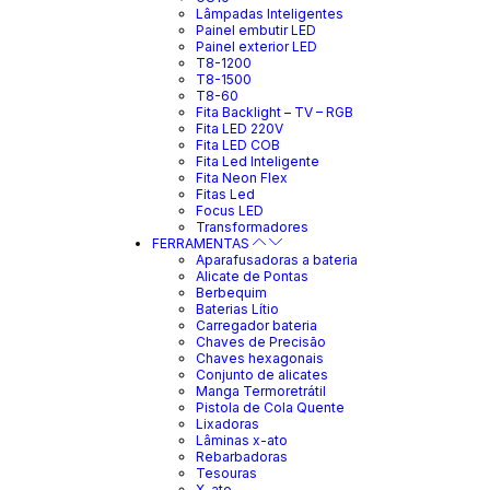
Lâmpadas Inteligentes
Painel embutir LED
Painel exterior LED
T8-1200
T8-1500
T8-60
Fita Backlight – TV – RGB
Fita LED 220V
Fita LED COB
Fita Led Inteligente
Fita Neon Flex
Fitas Led
Focus LED
Transformadores
FERRAMENTAS
Aparafusadoras a bateria
Alicate de Pontas
Berbequim
Baterias Lítio
Carregador bateria
Chaves de Precisão
Chaves hexagonais
Conjunto de alicates
Manga Termoretrátil
Pistola de Cola Quente
Lixadoras
Lâminas x-ato
Rebarbadoras
Tesouras
X-ato