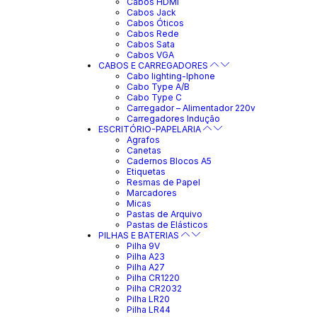
Cabos HDMI
Cabos Jack
Cabos Óticos
Cabos Rede
Cabos Sata
Cabos VGA
CABOS E CARREGADORES
Cabo lighting-Iphone
Cabo Type A/B
Cabo Type C
Carregador – Alimentador 220v
Carregadores Indução
ESCRITÓRIO-PAPELARIA
Agrafos
Canetas
Cadernos Blocos A5
Etiquetas
Resmas de Papel
Marcadores
Micas
Pastas de Arquivo
Pastas de Elásticos
PILHAS E BATERIAS
Pilha 9V
Pilha A23
Pilha A27
Pilha CR1220
Pilha CR2032
Pilha LR20
Pilha LR44