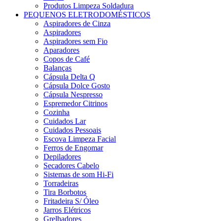
Produtos Limpeza Soldadura
PEQUENOS ELETRODOMÉSTICOS
Aspiradores de Cinza
Aspiradores
Aspiradores sem Fio
Aparadores
Copos de Café
Balanças
Cápsula Delta Q
Cápsula Dolce Gosto
Cápsula Nespresso
Espremedor Citrinos
Cozinha
Cuidados Lar
Cuidados Pessoais
Escova Limpeza Facial
Ferros de Engomar
Depiladores
Secadores Cabelo
Sistemas de som Hi-Fi
Torradeiras
Tira Borbotos
Fritadeira S/ Óleo
Jarros Elétricos
Grelhadores