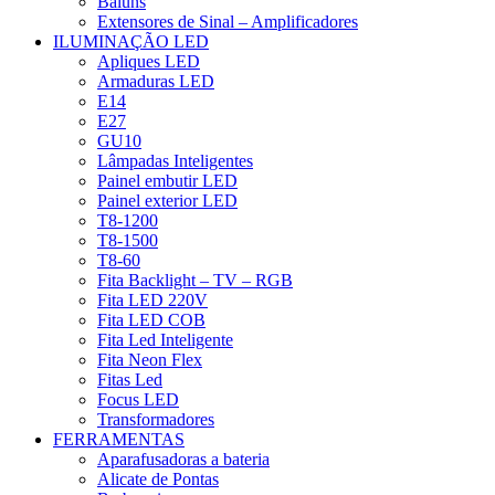
Baluns
Extensores de Sinal – Amplificadores
ILUMINAÇÃO LED
Apliques LED
Armaduras LED
E14
E27
GU10
Lâmpadas Inteligentes
Painel embutir LED
Painel exterior LED
T8-1200
T8-1500
T8-60
Fita Backlight – TV – RGB
Fita LED 220V
Fita LED COB
Fita Led Inteligente
Fita Neon Flex
Fitas Led
Focus LED
Transformadores
FERRAMENTAS
Aparafusadoras a bateria
Alicate de Pontas