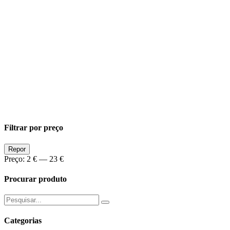
Filtrar por preço
Preço
Preço
Repor
Min
Max
Preço:
2 €
—
23 €
Procurar produto
Pesquisar
por:
Categorias