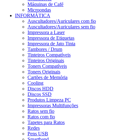
Máquinas de Café
Microondas
INFORMÁTICA
Auscultadores/Auriculares com fio
Auscultadores/Auriculares sem fio
Impressora a Laser
Impressora de Etiquetas
Impressora de Jato Tinta
Tambores / Drum
Tinteiros Compatíveis
Tinteiros Originais
Toners Compatíveis
Toners Originais
Cartões de Memória
Cooling
Discos HDD
Discos SSD
Produtos Limpeza PC
Impressoras Multifunções
Ratos sem fio
Ratos com fio
Tapetes para Ratos
Redes
Pens USB
Smartband