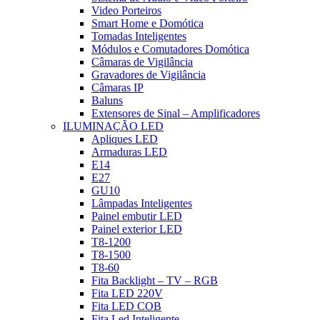
Video Porteiros
Smart Home e Domótica
Tomadas Inteligentes
Módulos e Comutadores Domótica
Câmaras de Vigilância
Gravadores de Vigilância
Câmaras IP
Baluns
Extensores de Sinal – Amplificadores
ILUMINAÇÃO LED
Apliques LED
Armaduras LED
E14
E27
GU10
Lâmpadas Inteligentes
Painel embutir LED
Painel exterior LED
T8-1200
T8-1500
T8-60
Fita Backlight – TV – RGB
Fita LED 220V
Fita LED COB
Fita Led Inteligente