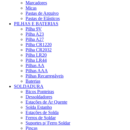
Marcadores
Micas
Pastas de Arquivo
Pastas de Elásticos
PILHAS E BATERIAS
Pilha 9V
Pilha A23
Pilha A27
Pilha CR1220
Pilha CR2032
Pilha LR20
Pilha LR44
Pilhas AA
Pilhas AAA
Pilhas Recarregáveis
Baterias
SOLDADURA
Bicos Ponteiras
Dessoldadores
Estações de Ar Quente
Solda Estanho
Estações de Solda
Ferros de Soldar
Suportes p/ Ferro Soldar
Pinças