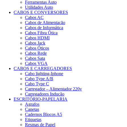
Ferramentas Auto
Utilidades Auto
CABOS E CONVERSORES
Cabos AC
Cabos de Alimentação
Cabos de Informática
Cabos Fibra Ótica
Cabos HDMI
Cabos Jack
Cabos Óticos
Cabos Rede
Cabos Sata
Cabos VGA
CABOS E CARREGADORES
Cabo lighting-Iphone
Cabo Type A/B
Cabo Type C
Carregador – Alimentador 220v
Carregadores Indução
ESCRITÓRIO-PAPELARIA
Agrafos
Canetas
Cadernos Blocos A5
Etiquetas
Resmas de Papel