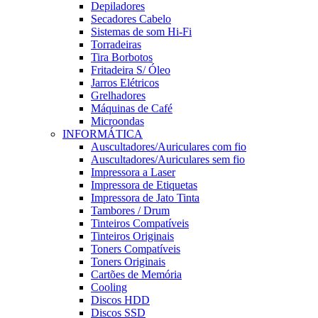
Depiladores
Secadores Cabelo
Sistemas de som Hi-Fi
Torradeiras
Tira Borbotos
Fritadeira S/ Óleo
Jarros Elétricos
Grelhadores
Máquinas de Café
Microondas
INFORMÁTICA
Auscultadores/Auriculares com fio
Auscultadores/Auriculares sem fio
Impressora a Laser
Impressora de Etiquetas
Impressora de Jato Tinta
Tambores / Drum
Tinteiros Compatíveis
Tinteiros Originais
Toners Compatíveis
Toners Originais
Cartões de Memória
Cooling
Discos HDD
Discos SSD