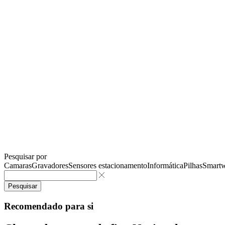
Pesquisar por
Camaras
Gravadores
Sensores estacionamento
Informática
Pilhas
Smartw
Pesquisar
Recomendado para si