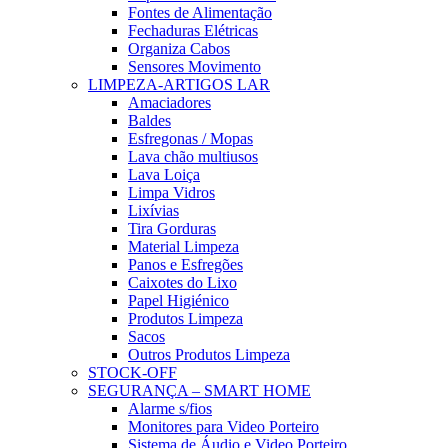
Fontes de Alimentação
Fechaduras Elétricas
Organiza Cabos
Sensores Movimento
LIMPEZA-ARTIGOS LAR
Amaciadores
Baldes
Esfregonas / Mopas
Lava chão multiusos
Lava Loiça
Limpa Vidros
Lixívias
Tira Gorduras
Material Limpeza
Panos e Esfregões
Caixotes do Lixo
Papel Higiénico
Produtos Limpeza
Sacos
Outros Produtos Limpeza
STOCK-OFF
SEGURANÇA – SMART HOME
Alarme s/fios
Monitores para Video Porteiro
Sistema de Áudio e Video Porteiro