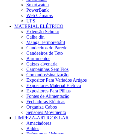
Smartwatch
PowerBank
Web Câmaras
UPS
MATERIAL ELÉTRICO
Extensão Schuko
Calha din
Manga Termoretrátil
Candeeiros de Parede
Candeeiros de Teto
Barramentos
Caixas alvenaria
Campainhas Sem Fios
Comandos/sinalização
Expositor Para Variados Artigos
Expositores Material Elétrico
Expositores Para Pilhas
Fontes de Alimentação
Fechaduras Elétricas
Organiza Cabos
Sensores Movimento
LIMPEZA-ARTIGOS LAR
Amaciadores
Baldes
Esfregonas / Mopas