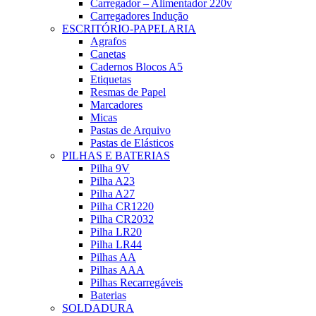
Carregador – Alimentador 220v
Carregadores Indução
ESCRITÓRIO-PAPELARIA
Agrafos
Canetas
Cadernos Blocos A5
Etiquetas
Resmas de Papel
Marcadores
Micas
Pastas de Arquivo
Pastas de Elásticos
PILHAS E BATERIAS
Pilha 9V
Pilha A23
Pilha A27
Pilha CR1220
Pilha CR2032
Pilha LR20
Pilha LR44
Pilhas AA
Pilhas AAA
Pilhas Recarregáveis
Baterias
SOLDADURA