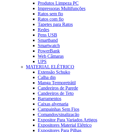
Produtos Limpeza PC
Impressoras Multifunções
Ratos sem fio
Ratos com fio
Tapetes para Ratos
Redes
Pens USB
Smartband
Smartwatch
PowerBank
Web Câmaras
UPS
MATERIAL ELÉTRICO
Extensão Schuko
Calha din
Manga Termoretrátil
Candeeiros de Parede
Candeeiros de Teto
Barramentos
Caixas alvenaria
Campainhas Sem Fios
Comandos/sinalização
Expositor Para Variados Artigos
Expositores Material Elétrico
Expositores Para Pilhas