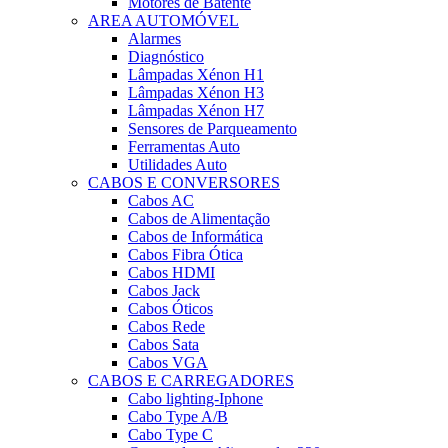
Motores de Batente
AREA AUTOMÓVEL
Alarmes
Diagnóstico
Lâmpadas Xénon H1
Lâmpadas Xénon H3
Lâmpadas Xénon H7
Sensores de Parqueamento
Ferramentas Auto
Utilidades Auto
CABOS E CONVERSORES
Cabos AC
Cabos de Alimentação
Cabos de Informática
Cabos Fibra Ótica
Cabos HDMI
Cabos Jack
Cabos Óticos
Cabos Rede
Cabos Sata
Cabos VGA
CABOS E CARREGADORES
Cabo lighting-Iphone
Cabo Type A/B
Cabo Type C