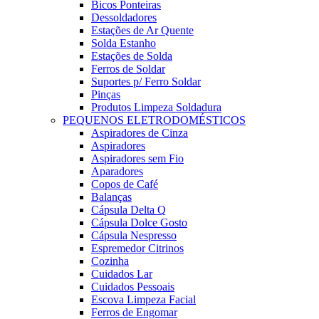
Bicos Ponteiras
Dessoldadores
Estações de Ar Quente
Solda Estanho
Estações de Solda
Ferros de Soldar
Suportes p/ Ferro Soldar
Pinças
Produtos Limpeza Soldadura
PEQUENOS ELETRODOMÉSTICOS
Aspiradores de Cinza
Aspiradores
Aspiradores sem Fio
Aparadores
Copos de Café
Balanças
Cápsula Delta Q
Cápsula Dolce Gosto
Cápsula Nespresso
Espremedor Citrinos
Cozinha
Cuidados Lar
Cuidados Pessoais
Escova Limpeza Facial
Ferros de Engomar