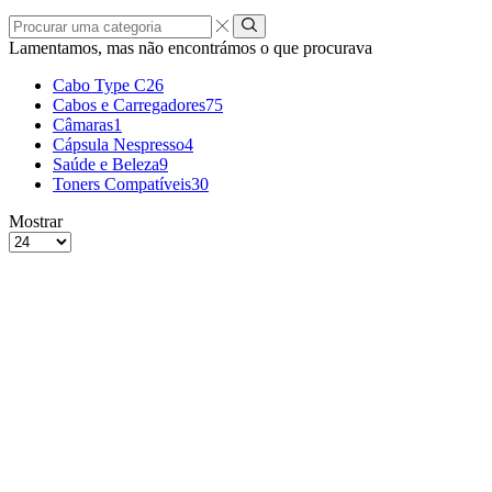
Procurar
uma
Lamentamos, mas não encontrámos o que procurava
categoria
Cabo Type C
26
Cabos e Carregadores
75
Câmaras
1
Cápsula Nespresso
4
Saúde e Beleza
9
Toners Compatíveis
30
grelha
Lista
Mostrar
de
Produtos
4
por
colunas
Página