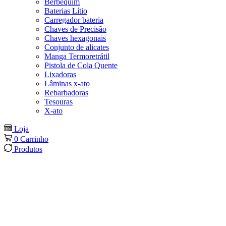
Berbequim
Baterias Lítio
Carregador bateria
Chaves de Precisão
Chaves hexagonais
Conjunto de alicates
Manga Termoretrátil
Pistola de Cola Quente
Lixadoras
Lâminas x-ato
Rebarbadoras
Tesouras
X-ato
Loja
0
Carrinho
Produtos