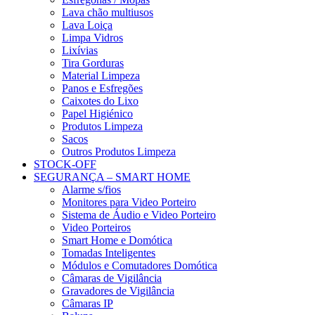
Lava chão multiusos
Lava Loiça
Limpa Vidros
Lixívias
Tira Gorduras
Material Limpeza
Panos e Esfregões
Caixotes do Lixo
Papel Higiénico
Produtos Limpeza
Sacos
Outros Produtos Limpeza
STOCK-OFF
SEGURANÇA – SMART HOME
Alarme s/fios
Monitores para Video Porteiro
Sistema de Áudio e Video Porteiro
Video Porteiros
Smart Home e Domótica
Tomadas Inteligentes
Módulos e Comutadores Domótica
Câmaras de Vigilância
Gravadores de Vigilância
Câmaras IP