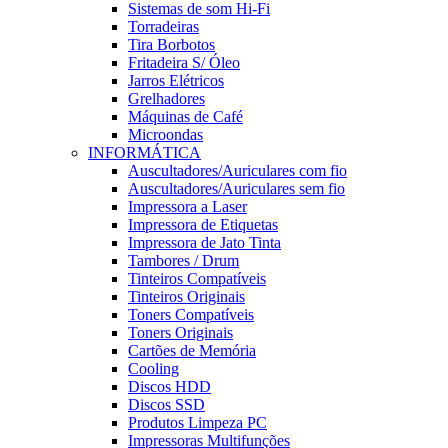
Sistemas de som Hi-Fi
Torradeiras
Tira Borbotos
Fritadeira S/ Óleo
Jarros Elétricos
Grelhadores
Máquinas de Café
Microondas
INFORMÁTICA
Auscultadores/Auriculares com fio
Auscultadores/Auriculares sem fio
Impressora a Laser
Impressora de Etiquetas
Impressora de Jato Tinta
Tambores / Drum
Tinteiros Compatíveis
Tinteiros Originais
Toners Compatíveis
Toners Originais
Cartões de Memória
Cooling
Discos HDD
Discos SSD
Produtos Limpeza PC
Impressoras Multifunções