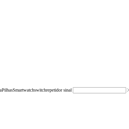
a
Pilhas
Smartwatch
switch
repetidor sinal