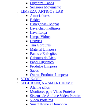
Organiza Cabos
Sensores Movimento
LIMPEZA-ARTIGOS LAR
Amaciadores
Baldes
Esfregonas / Mopas
Lava chão multiusos
Lava Loiça
Limpa Vidros
Lixívias
Tira Gorduras
Material Limpeza
Panos e Esfregões
Caixotes do Lixo
Papel Higiénico
Produtos Limpeza
Sacos
Outros Produtos Limpeza
STOCK-OFF
SEGURANÇA – SMART HOME
Alarme s/fios
Monitores para Video Porteiro
Sistema de Áudio e Video Porteiro
Video Porteiros
Smart Home e Domótica