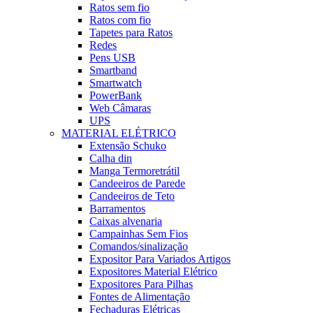
Ratos sem fio
Ratos com fio
Tapetes para Ratos
Redes
Pens USB
Smartband
Smartwatch
PowerBank
Web Câmaras
UPS
MATERIAL ELÉTRICO
Extensão Schuko
Calha din
Manga Termoretrátil
Candeeiros de Parede
Candeeiros de Teto
Barramentos
Caixas alvenaria
Campainhas Sem Fios
Comandos/sinalização
Expositor Para Variados Artigos
Expositores Material Elétrico
Expositores Para Pilhas
Fontes de Alimentação
Fechaduras Elétricas