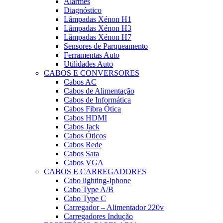
Alarmes
Diagnóstico
Lâmpadas Xénon H1
Lâmpadas Xénon H3
Lâmpadas Xénon H7
Sensores de Parqueamento
Ferramentas Auto
Utilidades Auto
CABOS E CONVERSORES
Cabos AC
Cabos de Alimentação
Cabos de Informática
Cabos Fibra Ótica
Cabos HDMI
Cabos Jack
Cabos Óticos
Cabos Rede
Cabos Sata
Cabos VGA
CABOS E CARREGADORES
Cabo lighting-Iphone
Cabo Type A/B
Cabo Type C
Carregador – Alimentador 220v
Carregadores Indução