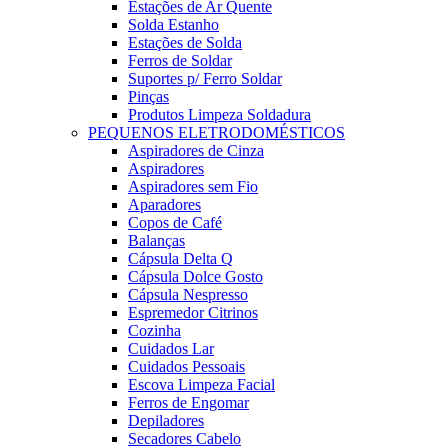
Estações de Ar Quente
Solda Estanho
Estações de Solda
Ferros de Soldar
Suportes p/ Ferro Soldar
Pinças
Produtos Limpeza Soldadura
PEQUENOS ELETRODOMÉSTICOS
Aspiradores de Cinza
Aspiradores
Aspiradores sem Fio
Aparadores
Copos de Café
Balanças
Cápsula Delta Q
Cápsula Dolce Gosto
Cápsula Nespresso
Espremedor Citrinos
Cozinha
Cuidados Lar
Cuidados Pessoais
Escova Limpeza Facial
Ferros de Engomar
Depiladores
Secadores Cabelo