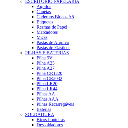
ESCRITÓRIO-PAPELARIA
Agrafos
Canetas
Cadernos Blocos A5
Etiquetas
Resmas de Papel
Marcadores
Micas
Pastas de Arquivo
Pastas de Elásticos
PILHAS E BATERIAS
Pilha 9V
Pilha A23
Pilha A27
Pilha CR1220
Pilha CR2032
Pilha LR20
Pilha LR44
Pilhas AA
Pilhas AAA
Pilhas Recarregáveis
Baterias
SOLDADURA
Bicos Ponteiras
Dessoldadores