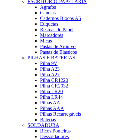
ESCRITÓRIO-PAPELARIA
Agrafos
Canetas
Cadernos Blocos A5
Etiquetas
Resmas de Papel
Marcadores
Micas
Pastas de Arquivo
Pastas de Elásticos
PILHAS E BATERIAS
Pilha 9V
Pilha A23
Pilha A27
Pilha CR1220
Pilha CR2032
Pilha LR20
Pilha LR44
Pilhas AA
Pilhas AAA
Pilhas Recarregáveis
Baterias
SOLDADURA
Bicos Ponteiras
Dessoldadores