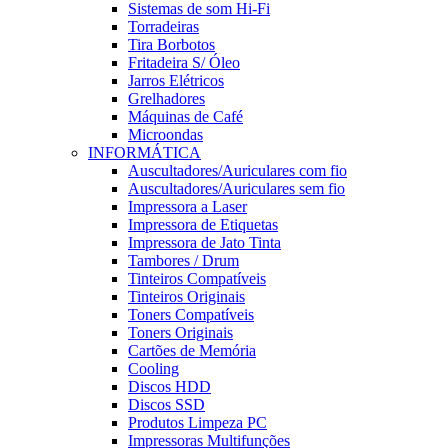
Sistemas de som Hi-Fi
Torradeiras
Tira Borbotos
Fritadeira S/ Óleo
Jarros Elétricos
Grelhadores
Máquinas de Café
Microondas
INFORMÁTICA
Auscultadores/Auriculares com fio
Auscultadores/Auriculares sem fio
Impressora a Laser
Impressora de Etiquetas
Impressora de Jato Tinta
Tambores / Drum
Tinteiros Compatíveis
Tinteiros Originais
Toners Compatíveis
Toners Originais
Cartões de Memória
Cooling
Discos HDD
Discos SSD
Produtos Limpeza PC
Impressoras Multifunções