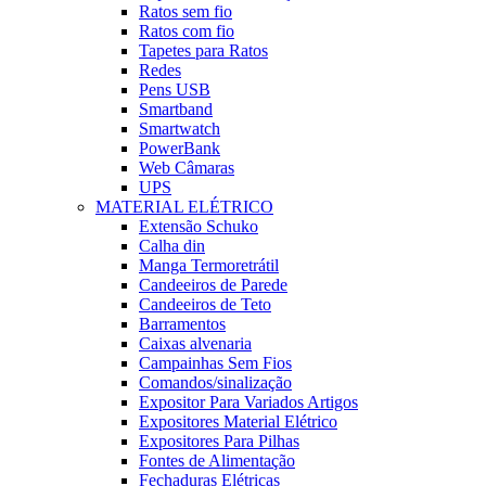
Ratos sem fio
Ratos com fio
Tapetes para Ratos
Redes
Pens USB
Smartband
Smartwatch
PowerBank
Web Câmaras
UPS
MATERIAL ELÉTRICO
Extensão Schuko
Calha din
Manga Termoretrátil
Candeeiros de Parede
Candeeiros de Teto
Barramentos
Caixas alvenaria
Campainhas Sem Fios
Comandos/sinalização
Expositor Para Variados Artigos
Expositores Material Elétrico
Expositores Para Pilhas
Fontes de Alimentação
Fechaduras Elétricas