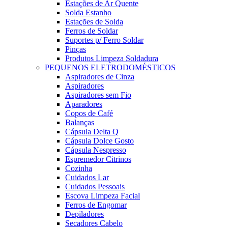
Estações de Ar Quente
Solda Estanho
Estações de Solda
Ferros de Soldar
Suportes p/ Ferro Soldar
Pinças
Produtos Limpeza Soldadura
PEQUENOS ELETRODOMÉSTICOS
Aspiradores de Cinza
Aspiradores
Aspiradores sem Fio
Aparadores
Copos de Café
Balanças
Cápsula Delta Q
Cápsula Dolce Gosto
Cápsula Nespresso
Espremedor Citrinos
Cozinha
Cuidados Lar
Cuidados Pessoais
Escova Limpeza Facial
Ferros de Engomar
Depiladores
Secadores Cabelo