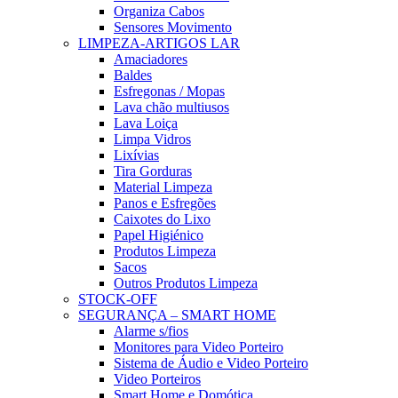
Organiza Cabos
Sensores Movimento
LIMPEZA-ARTIGOS LAR
Amaciadores
Baldes
Esfregonas / Mopas
Lava chão multiusos
Lava Loiça
Limpa Vidros
Lixívias
Tira Gorduras
Material Limpeza
Panos e Esfregões
Caixotes do Lixo
Papel Higiénico
Produtos Limpeza
Sacos
Outros Produtos Limpeza
STOCK-OFF
SEGURANÇA – SMART HOME
Alarme s/fios
Monitores para Video Porteiro
Sistema de Áudio e Video Porteiro
Video Porteiros
Smart Home e Domótica