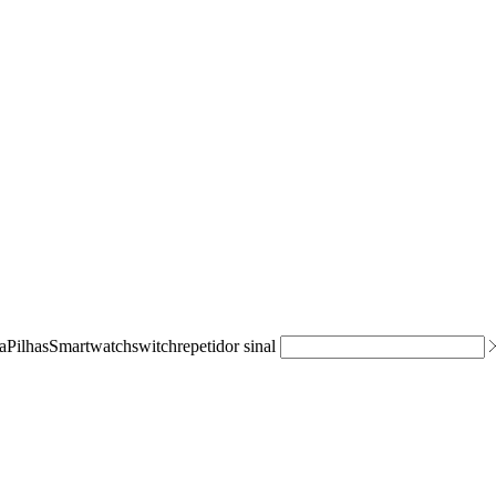
a
Pilhas
Smartwatch
switch
repetidor sinal