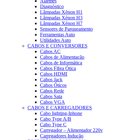
Alarmes
Diagnóstico
Lâmpadas Xénon H1
Lâmpadas Xénon H3
Lâmpadas Xénon H7
Sensores de Parqueamento
Ferramentas Auto
Utilidades Auto
CABOS E CONVERSORES
Cabos AC
Cabos de Alimentação
Cabos de Informática
Cabos Fibra Ótica
Cabos HDMI
Cabos Jack
Cabos Óticos
Cabos Rede
Cabos Sata
Cabos VGA
CABOS E CARREGADORES
Cabo lighting-Iphone
Cabo Type A/B
Cabo Type C
Carregador – Alimentador 220v
Carregadores Indução