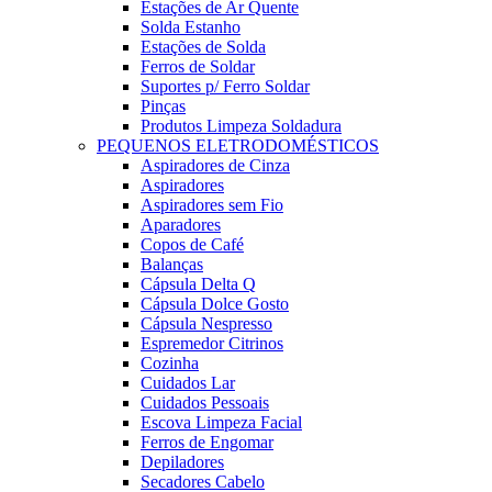
Estações de Ar Quente
Solda Estanho
Estações de Solda
Ferros de Soldar
Suportes p/ Ferro Soldar
Pinças
Produtos Limpeza Soldadura
PEQUENOS ELETRODOMÉSTICOS
Aspiradores de Cinza
Aspiradores
Aspiradores sem Fio
Aparadores
Copos de Café
Balanças
Cápsula Delta Q
Cápsula Dolce Gosto
Cápsula Nespresso
Espremedor Citrinos
Cozinha
Cuidados Lar
Cuidados Pessoais
Escova Limpeza Facial
Ferros de Engomar
Depiladores
Secadores Cabelo