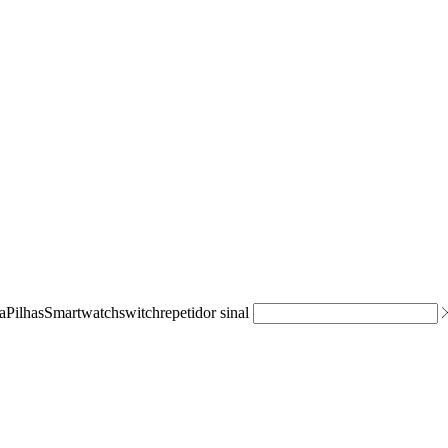
a
Pilhas
Smartwatch
switch
repetidor sinal