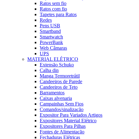
Ratos sem fio
Ratos com fio
Tapetes para Ratos
Redes
Pens USB
Smartband
Smartwatch
PowerBank
Web Câmaras
UPS
MATERIAL ELÉTRICO
Extensão Schuko
Calha din
Manga Termoretrátil
Candeeiros de Parede
Candeeiros de Teto
Barramentos
Caixas alvenaria
Campainhas Sem Fios
Comandos/sinalização
Expositor Para Variados Artigos
Expositores Material Elétrico
Expositores Para Pilhas
Fontes de Alimentação
Fechaduras Elétricas