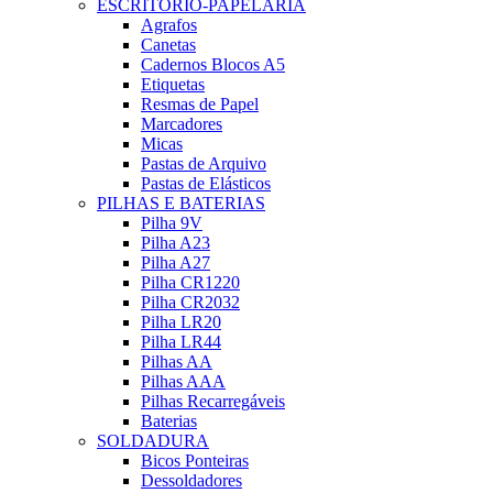
ESCRITÓRIO-PAPELARIA
Agrafos
Canetas
Cadernos Blocos A5
Etiquetas
Resmas de Papel
Marcadores
Micas
Pastas de Arquivo
Pastas de Elásticos
PILHAS E BATERIAS
Pilha 9V
Pilha A23
Pilha A27
Pilha CR1220
Pilha CR2032
Pilha LR20
Pilha LR44
Pilhas AA
Pilhas AAA
Pilhas Recarregáveis
Baterias
SOLDADURA
Bicos Ponteiras
Dessoldadores