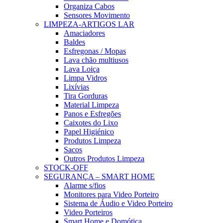
Organiza Cabos
Sensores Movimento
LIMPEZA-ARTIGOS LAR
Amaciadores
Baldes
Esfregonas / Mopas
Lava chão multiusos
Lava Loiça
Limpa Vidros
Lixívias
Tira Gorduras
Material Limpeza
Panos e Esfregões
Caixotes do Lixo
Papel Higiénico
Produtos Limpeza
Sacos
Outros Produtos Limpeza
STOCK-OFF
SEGURANÇA – SMART HOME
Alarme s/fios
Monitores para Video Porteiro
Sistema de Áudio e Video Porteiro
Video Porteiros
Smart Home e Domótica