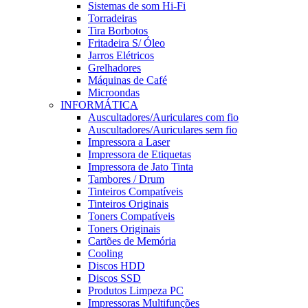
Sistemas de som Hi-Fi
Torradeiras
Tira Borbotos
Fritadeira S/ Óleo
Jarros Elétricos
Grelhadores
Máquinas de Café
Microondas
INFORMÁTICA
Auscultadores/Auriculares com fio
Auscultadores/Auriculares sem fio
Impressora a Laser
Impressora de Etiquetas
Impressora de Jato Tinta
Tambores / Drum
Tinteiros Compatíveis
Tinteiros Originais
Toners Compatíveis
Toners Originais
Cartões de Memória
Cooling
Discos HDD
Discos SSD
Produtos Limpeza PC
Impressoras Multifunções