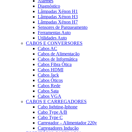
Alarmes
Diagnóstico
Lâmpadas Xénon H1
Lâmpadas Xénon H3
Lâmpadas Xénon H7
Sensores de Parqueamento
Ferramentas Auto
Utilidades Auto
CABOS E CONVERSORES
Cabos AC
Cabos de Alimentação
Cabos de Informática
Cabos Fibra Ótica
Cabos HDMI
Cabos Jack
Cabos Óticos
Cabos Rede
Cabos Sata
Cabos VGA
CABOS E CARREGADORES
Cabo lighting-Iphone
Cabo Type A/B
Cabo Type C
Carregador – Alimentador 220v
Carregadores Indução