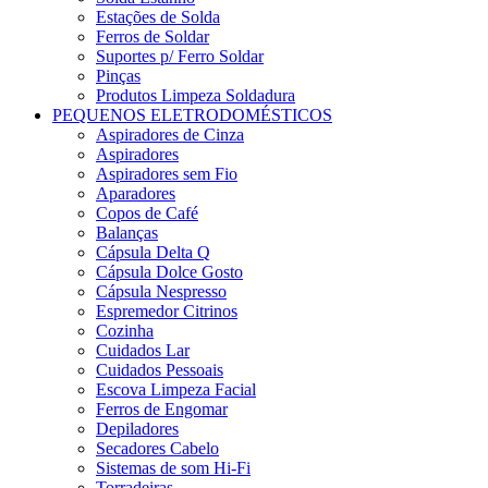
Estações de Solda
Ferros de Soldar
Suportes p/ Ferro Soldar
Pinças
Produtos Limpeza Soldadura
PEQUENOS ELETRODOMÉSTICOS
Aspiradores de Cinza
Aspiradores
Aspiradores sem Fio
Aparadores
Copos de Café
Balanças
Cápsula Delta Q
Cápsula Dolce Gosto
Cápsula Nespresso
Espremedor Citrinos
Cozinha
Cuidados Lar
Cuidados Pessoais
Escova Limpeza Facial
Ferros de Engomar
Depiladores
Secadores Cabelo
Sistemas de som Hi-Fi
Torradeiras