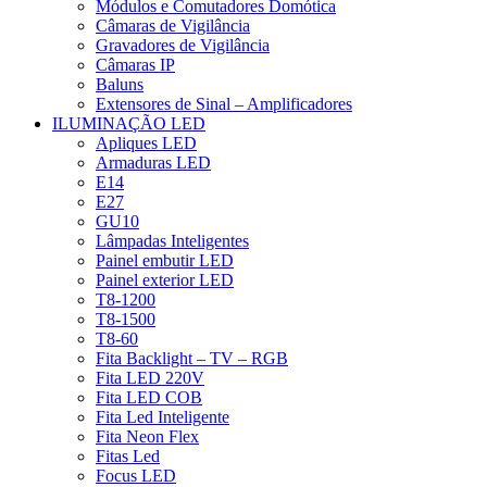
Módulos e Comutadores Domótica
Câmaras de Vigilância
Gravadores de Vigilância
Câmaras IP
Baluns
Extensores de Sinal – Amplificadores
ILUMINAÇÃO LED
Apliques LED
Armaduras LED
E14
E27
GU10
Lâmpadas Inteligentes
Painel embutir LED
Painel exterior LED
T8-1200
T8-1500
T8-60
Fita Backlight – TV – RGB
Fita LED 220V
Fita LED COB
Fita Led Inteligente
Fita Neon Flex
Fitas Led
Focus LED