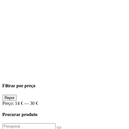
Filtrar por preço
Preço
Preço
Repor
Min
Max
Preço:
14 €
—
30 €
Procurar produto
Pesquisar