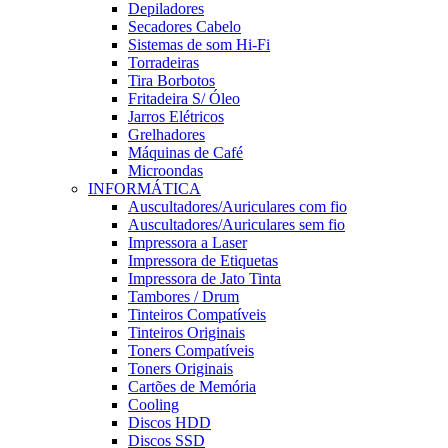
Depiladores
Secadores Cabelo
Sistemas de som Hi-Fi
Torradeiras
Tira Borbotos
Fritadeira S/ Óleo
Jarros Elétricos
Grelhadores
Máquinas de Café
Microondas
INFORMÁTICA
Auscultadores/Auriculares com fio
Auscultadores/Auriculares sem fio
Impressora a Laser
Impressora de Etiquetas
Impressora de Jato Tinta
Tambores / Drum
Tinteiros Compatíveis
Tinteiros Originais
Toners Compatíveis
Toners Originais
Cartões de Memória
Cooling
Discos HDD
Discos SSD