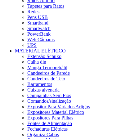
Ratos com fio
Tapetes para Ratos
Redes
Pens USB
Smartband
Smartwatch
PowerBank
Web Câmaras
UPS
MATERIAL ELÉTRICO
Extensão Schuko
Calha din
Manga Termoretrátil
Candeeiros de Parede
Candeeiros de Teto
Barramentos
Caixas alvenaria
Campainhas Sem Fios
Comandos/sinalização
Expositor Para Variados Artigos
Expositores Material Elétrico
Expositores Para Pilhas
Fontes de Alimentação
Fechaduras Elétricas
Organiza Cabos