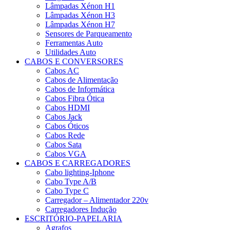
Lâmpadas Xénon H1
Lâmpadas Xénon H3
Lâmpadas Xénon H7
Sensores de Parqueamento
Ferramentas Auto
Utilidades Auto
CABOS E CONVERSORES
Cabos AC
Cabos de Alimentação
Cabos de Informática
Cabos Fibra Ótica
Cabos HDMI
Cabos Jack
Cabos Óticos
Cabos Rede
Cabos Sata
Cabos VGA
CABOS E CARREGADORES
Cabo lighting-Iphone
Cabo Type A/B
Cabo Type C
Carregador – Alimentador 220v
Carregadores Indução
ESCRITÓRIO-PAPELARIA
Agrafos