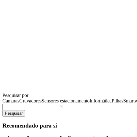
Pesquisar por
Camaras
Gravadores
Sensores estacionamento
Informática
Pilhas
Smartw
Pesquisar
Recomendado para si