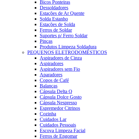
Bicos Ponteiras
Dessoldadores
Estações de Ar Quente
Solda Estanho
Estações de Solda
Ferros de Soldar
Suportes p/ Ferro Soldar
Pinças
Produtos Limpeza Soldadura
PEQUENOS ELETRODOMÉSTICOS
Aspiradores de Cinza
Aspiradores
Aspiradores sem Fio
Aparadores
Copos de Café
Balanças
Cápsula Delta Q
Cápsula Dolce Gosto
Cápsula Nespresso
Espremedor Citrinos
Cozinha
Cuidados Lar
Cuidados Pessoais
Escova Limpeza Facial
Ferros de Engomar