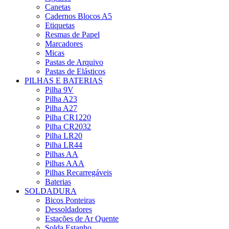
Canetas
Cadernos Blocos A5
Etiquetas
Resmas de Papel
Marcadores
Micas
Pastas de Arquivo
Pastas de Elásticos
PILHAS E BATERIAS
Pilha 9V
Pilha A23
Pilha A27
Pilha CR1220
Pilha CR2032
Pilha LR20
Pilha LR44
Pilhas AA
Pilhas AAA
Pilhas Recarregáveis
Baterias
SOLDADURA
Bicos Ponteiras
Dessoldadores
Estações de Ar Quente
Solda Estanho