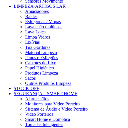
Sensores Movimento
LIMPEZA-ARTIGOS LAR
Amaciadores
Baldes
Esfregonas / Mopas
Lava chão multiusos
Lava Loiça
Limpa Vidros
Lixívias
Tira Gorduras
Material Limpeza
Panos e Esfregões
Caixotes do Lixo
Papel Higiénico
Produtos Limpeza
Sacos
Outros Produtos Limpeza
STOCK-OFF
SEGURANÇA – SMART HOME
Alarme s/fios
Monitores para Video Porteiro
Sistema de Áudio e Video Porteiro
Video Porteiros
Smart Home e Domótica
Tomadas Inteligentes