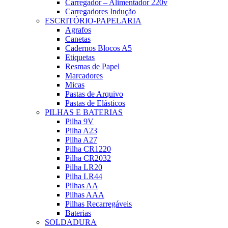
Carregador – Alimentador 220v
Carregadores Indução
ESCRITÓRIO-PAPELARIA
Agrafos
Canetas
Cadernos Blocos A5
Etiquetas
Resmas de Papel
Marcadores
Micas
Pastas de Arquivo
Pastas de Elásticos
PILHAS E BATERIAS
Pilha 9V
Pilha A23
Pilha A27
Pilha CR1220
Pilha CR2032
Pilha LR20
Pilha LR44
Pilhas AA
Pilhas AAA
Pilhas Recarregáveis
Baterias
SOLDADURA