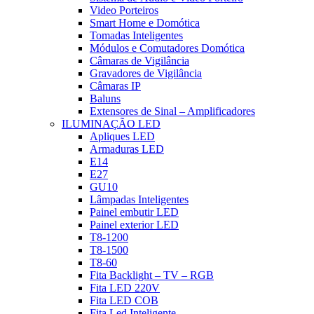
Video Porteiros
Smart Home e Domótica
Tomadas Inteligentes
Módulos e Comutadores Domótica
Câmaras de Vigilância
Gravadores de Vigilância
Câmaras IP
Baluns
Extensores de Sinal – Amplificadores
ILUMINAÇÃO LED
Apliques LED
Armaduras LED
E14
E27
GU10
Lâmpadas Inteligentes
Painel embutir LED
Painel exterior LED
T8-1200
T8-1500
T8-60
Fita Backlight – TV – RGB
Fita LED 220V
Fita LED COB
Fita Led Inteligente