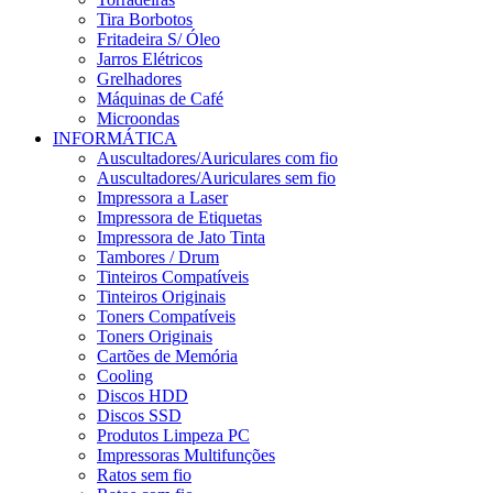
Tira Borbotos
Fritadeira S/ Óleo
Jarros Elétricos
Grelhadores
Máquinas de Café
Microondas
INFORMÁTICA
Auscultadores/Auriculares com fio
Auscultadores/Auriculares sem fio
Impressora a Laser
Impressora de Etiquetas
Impressora de Jato Tinta
Tambores / Drum
Tinteiros Compatíveis
Tinteiros Originais
Toners Compatíveis
Toners Originais
Cartões de Memória
Cooling
Discos HDD
Discos SSD
Produtos Limpeza PC
Impressoras Multifunções
Ratos sem fio