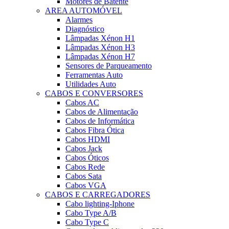
Motores de Batente
AREA AUTOMÓVEL
Alarmes
Diagnóstico
Lâmpadas Xénon H1
Lâmpadas Xénon H3
Lâmpadas Xénon H7
Sensores de Parqueamento
Ferramentas Auto
Utilidades Auto
CABOS E CONVERSORES
Cabos AC
Cabos de Alimentação
Cabos de Informática
Cabos Fibra Ótica
Cabos HDMI
Cabos Jack
Cabos Óticos
Cabos Rede
Cabos Sata
Cabos VGA
CABOS E CARREGADORES
Cabo lighting-Iphone
Cabo Type A/B
Cabo Type C