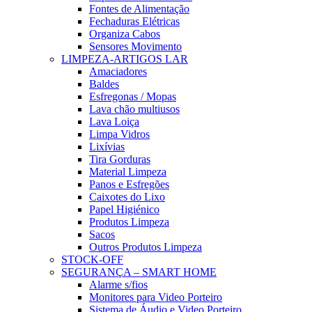
Fontes de Alimentação
Fechaduras Elétricas
Organiza Cabos
Sensores Movimento
LIMPEZA-ARTIGOS LAR
Amaciadores
Baldes
Esfregonas / Mopas
Lava chão multiusos
Lava Loiça
Limpa Vidros
Lixívias
Tira Gorduras
Material Limpeza
Panos e Esfregões
Caixotes do Lixo
Papel Higiénico
Produtos Limpeza
Sacos
Outros Produtos Limpeza
STOCK-OFF
SEGURANÇA – SMART HOME
Alarme s/fios
Monitores para Video Porteiro
Sistema de Áudio e Video Porteiro