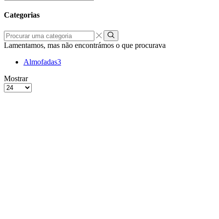
por:
Categorias
Procurar
uma
Lamentamos, mas não encontrámos o que procurava
categoria
Almofadas
3
grelha
Lista
Mostrar
de
Produtos
4
por
colunas
Página