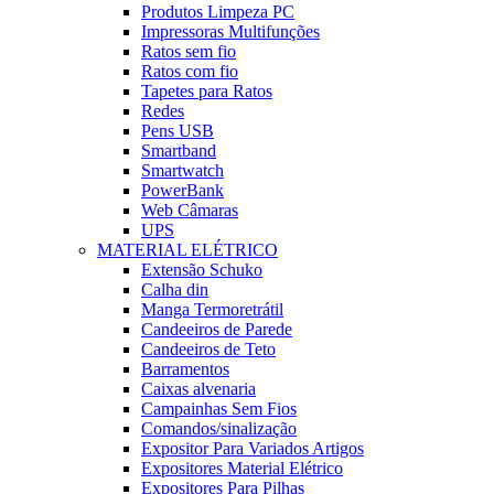
Produtos Limpeza PC
Impressoras Multifunções
Ratos sem fio
Ratos com fio
Tapetes para Ratos
Redes
Pens USB
Smartband
Smartwatch
PowerBank
Web Câmaras
UPS
MATERIAL ELÉTRICO
Extensão Schuko
Calha din
Manga Termoretrátil
Candeeiros de Parede
Candeeiros de Teto
Barramentos
Caixas alvenaria
Campainhas Sem Fios
Comandos/sinalização
Expositor Para Variados Artigos
Expositores Material Elétrico
Expositores Para Pilhas