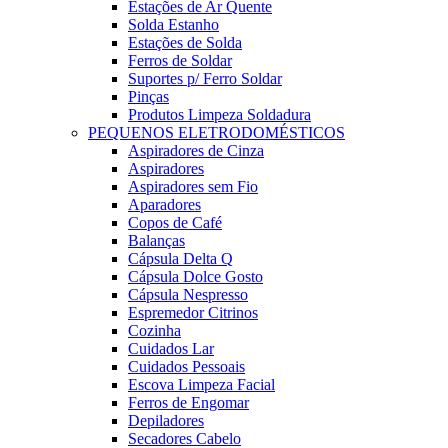
Estações de Ar Quente
Solda Estanho
Estações de Solda
Ferros de Soldar
Suportes p/ Ferro Soldar
Pinças
Produtos Limpeza Soldadura
PEQUENOS ELETRODOMÉSTICOS
Aspiradores de Cinza
Aspiradores
Aspiradores sem Fio
Aparadores
Copos de Café
Balanças
Cápsula Delta Q
Cápsula Dolce Gosto
Cápsula Nespresso
Espremedor Citrinos
Cozinha
Cuidados Lar
Cuidados Pessoais
Escova Limpeza Facial
Ferros de Engomar
Depiladores
Secadores Cabelo