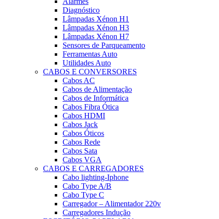
Alarmes
Diagnóstico
Lâmpadas Xénon H1
Lâmpadas Xénon H3
Lâmpadas Xénon H7
Sensores de Parqueamento
Ferramentas Auto
Utilidades Auto
CABOS E CONVERSORES
Cabos AC
Cabos de Alimentação
Cabos de Informática
Cabos Fibra Ótica
Cabos HDMI
Cabos Jack
Cabos Óticos
Cabos Rede
Cabos Sata
Cabos VGA
CABOS E CARREGADORES
Cabo lighting-Iphone
Cabo Type A/B
Cabo Type C
Carregador – Alimentador 220v
Carregadores Indução