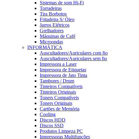
Sistemas de som Hi-Fi
Torradeiras
Tira Borbotos
Fritadeira S/ Óleo
Jarros Elétricos
Grelhadores
Máquinas de Café
Microondas
INFORMÁTICA
Auscultadores/Auriculares com fio
Auscultadores/Auriculares sem fio
Impressora a Laser
Impressora de Etiquetas
Impressora de Jato Tinta
Tambores / Drum
Tinteiros Compatíveis
Tinteiros Originais
Toners Compatíveis
Toners Originais
Cartões de Memória
Cooling
Discos HDD
Discos SSD
Produtos Limpeza PC
Impressoras Multifunções