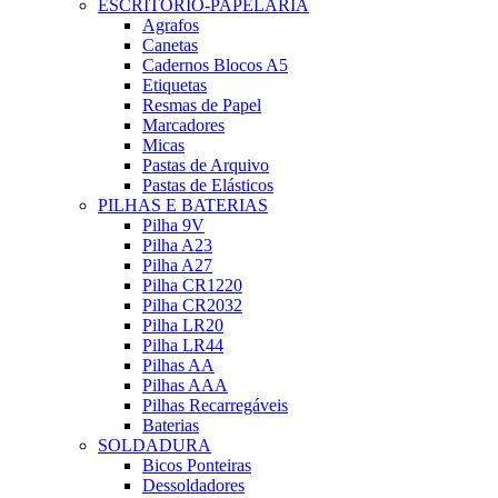
ESCRITÓRIO-PAPELARIA
Agrafos
Canetas
Cadernos Blocos A5
Etiquetas
Resmas de Papel
Marcadores
Micas
Pastas de Arquivo
Pastas de Elásticos
PILHAS E BATERIAS
Pilha 9V
Pilha A23
Pilha A27
Pilha CR1220
Pilha CR2032
Pilha LR20
Pilha LR44
Pilhas AA
Pilhas AAA
Pilhas Recarregáveis
Baterias
SOLDADURA
Bicos Ponteiras
Dessoldadores