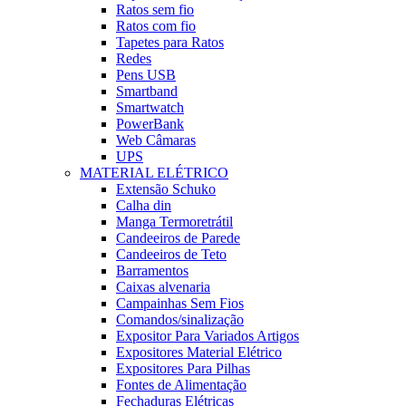
Ratos sem fio
Ratos com fio
Tapetes para Ratos
Redes
Pens USB
Smartband
Smartwatch
PowerBank
Web Câmaras
UPS
MATERIAL ELÉTRICO
Extensão Schuko
Calha din
Manga Termoretrátil
Candeeiros de Parede
Candeeiros de Teto
Barramentos
Caixas alvenaria
Campainhas Sem Fios
Comandos/sinalização
Expositor Para Variados Artigos
Expositores Material Elétrico
Expositores Para Pilhas
Fontes de Alimentação
Fechaduras Elétricas