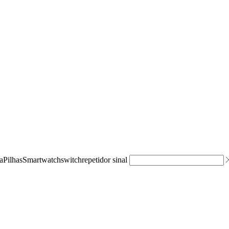
a
Pilhas
Smartwatch
switch
repetidor sinal