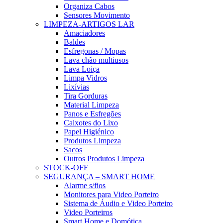
Organiza Cabos
Sensores Movimento
LIMPEZA-ARTIGOS LAR
Amaciadores
Baldes
Esfregonas / Mopas
Lava chão multiusos
Lava Loiça
Limpa Vidros
Lixívias
Tira Gorduras
Material Limpeza
Panos e Esfregões
Caixotes do Lixo
Papel Higiénico
Produtos Limpeza
Sacos
Outros Produtos Limpeza
STOCK-OFF
SEGURANÇA – SMART HOME
Alarme s/fios
Monitores para Video Porteiro
Sistema de Áudio e Video Porteiro
Video Porteiros
Smart Home e Domótica