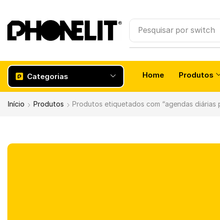
Pesquisar por
Smartw
Home
Produtos
Categorias
Início
Produtos
Produtos etiquetados com “agendas diárias p