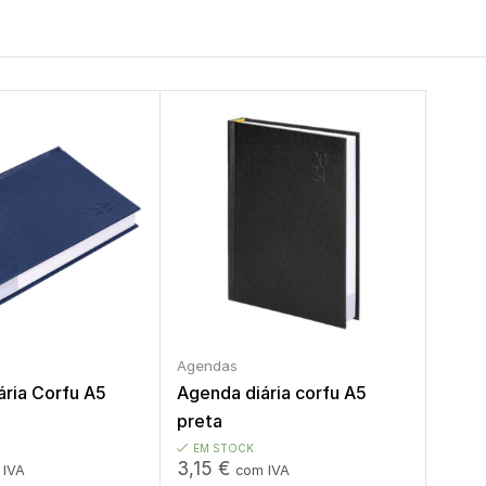
Agendas
ária Corfu A5
Agenda diária corfu A5
preta
EM STOCK
3,15
€
 IVA
com IVA