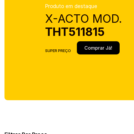
Produto em destaque
X-ACTO MOD.
THT511815
Comprar Já!
SUPER PREÇO