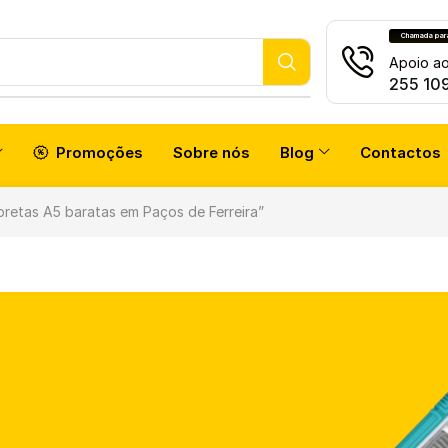
Chamada para 
atch
Apoio ao
255 10
Promoções
Sobre nós
Blog
Contactos
retas A5 baratas em Paços de Ferreira”