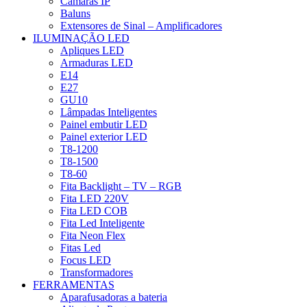
Câmaras IP
Baluns
Extensores de Sinal – Amplificadores
ILUMINAÇÃO LED
Apliques LED
Armaduras LED
E14
E27
GU10
Lâmpadas Inteligentes
Painel embutir LED
Painel exterior LED
T8-1200
T8-1500
T8-60
Fita Backlight – TV – RGB
Fita LED 220V
Fita LED COB
Fita Led Inteligente
Fita Neon Flex
Fitas Led
Focus LED
Transformadores
FERRAMENTAS
Aparafusadoras a bateria