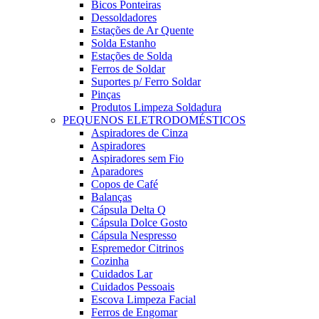
Bicos Ponteiras
Dessoldadores
Estações de Ar Quente
Solda Estanho
Estações de Solda
Ferros de Soldar
Suportes p/ Ferro Soldar
Pinças
Produtos Limpeza Soldadura
PEQUENOS ELETRODOMÉSTICOS
Aspiradores de Cinza
Aspiradores
Aspiradores sem Fio
Aparadores
Copos de Café
Balanças
Cápsula Delta Q
Cápsula Dolce Gosto
Cápsula Nespresso
Espremedor Citrinos
Cozinha
Cuidados Lar
Cuidados Pessoais
Escova Limpeza Facial
Ferros de Engomar