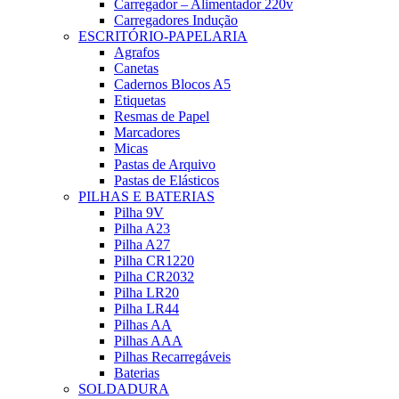
Carregador – Alimentador 220v
Carregadores Indução
ESCRITÓRIO-PAPELARIA
Agrafos
Canetas
Cadernos Blocos A5
Etiquetas
Resmas de Papel
Marcadores
Micas
Pastas de Arquivo
Pastas de Elásticos
PILHAS E BATERIAS
Pilha 9V
Pilha A23
Pilha A27
Pilha CR1220
Pilha CR2032
Pilha LR20
Pilha LR44
Pilhas AA
Pilhas AAA
Pilhas Recarregáveis
Baterias
SOLDADURA