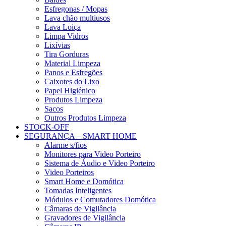
Esfregonas / Mopas
Lava chão multiusos
Lava Loiça
Limpa Vidros
Lixívias
Tira Gorduras
Material Limpeza
Panos e Esfregões
Caixotes do Lixo
Papel Higiénico
Produtos Limpeza
Sacos
Outros Produtos Limpeza
STOCK-OFF
SEGURANÇA – SMART HOME
Alarme s/fios
Monitores para Video Porteiro
Sistema de Áudio e Video Porteiro
Video Porteiros
Smart Home e Domótica
Tomadas Inteligentes
Módulos e Comutadores Domótica
Câmaras de Vigilância
Gravadores de Vigilância