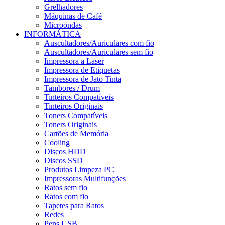
Grelhadores
Máquinas de Café
Microondas
INFORMÁTICA
Auscultadores/Auriculares com fio
Auscultadores/Auriculares sem fio
Impressora a Laser
Impressora de Etiquetas
Impressora de Jato Tinta
Tambores / Drum
Tinteiros Compatíveis
Tinteiros Originais
Toners Compatíveis
Toners Originais
Cartões de Memória
Cooling
Discos HDD
Discos SSD
Produtos Limpeza PC
Impressoras Multifunções
Ratos sem fio
Ratos com fio
Tapetes para Ratos
Redes
Pens USB