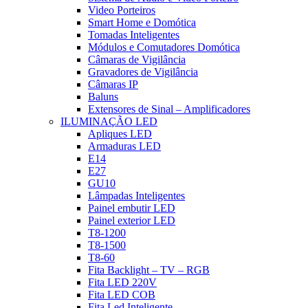
Video Porteiros
Smart Home e Domótica
Tomadas Inteligentes
Módulos e Comutadores Domótica
Câmaras de Vigilância
Gravadores de Vigilância
Câmaras IP
Baluns
Extensores de Sinal – Amplificadores
ILUMINAÇÃO LED
Apliques LED
Armaduras LED
E14
E27
GU10
Lâmpadas Inteligentes
Painel embutir LED
Painel exterior LED
T8-1200
T8-1500
T8-60
Fita Backlight – TV – RGB
Fita LED 220V
Fita LED COB
Fita Led Inteligente