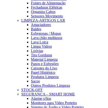
Fontes de Alimentação
Fechaduras Elétricas
Organiza Cabos
Sensores Movimento
LIMPEZA-ARTIGOS LAR
Amaciadores
Baldes
Esfregonas / Mopas
Lava chão multiusos
Lava Loiça
Limpa Vidros
Lixívias
Tira Gorduras
Material Limpeza
Panos e Esfregões
Caixotes do Lixo
Papel Higiénico
Produtos Limpeza
Sacos
Outros Produtos Limpeza
STOCK-OFF
SEGURANÇA – SMART HOME
Alarme s/fios
Monitores para Video Porteiro
Sistema de Áudio e Video Porteiro