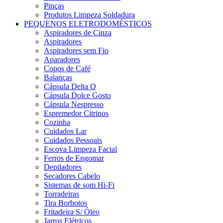
Pinças
Produtos Limpeza Soldadura
PEQUENOS ELETRODOMÉSTICOS
Aspiradores de Cinza
Aspiradores
Aspiradores sem Fio
Aparadores
Copos de Café
Balanças
Cápsula Delta Q
Cápsula Dolce Gosto
Cápsula Nespresso
Espremedor Citrinos
Cozinha
Cuidados Lar
Cuidados Pessoais
Escova Limpeza Facial
Ferros de Engomar
Depiladores
Secadores Cabelo
Sistemas de som Hi-Fi
Torradeiras
Tira Borbotos
Fritadeira S/ Óleo
Jarros Elétricos