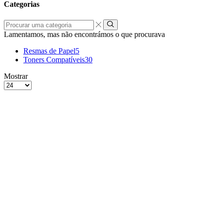
Categorias
Procurar
uma
Lamentamos, mas não encontrámos o que procurava
categoria
Resmas de Papel
5
Toners Compatíveis
30
grelha
Lista
Mostrar
de
Produtos
4
por
colunas
Página