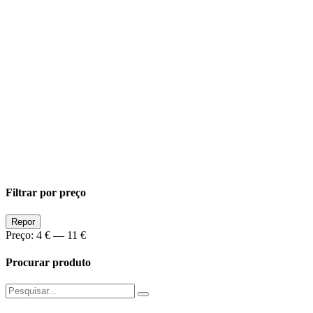
Filtrar por preço
Preço
Preço
Repor
Min
Max
Preço:
4 €
—
11 €
Procurar produto
Pesquisar
por: