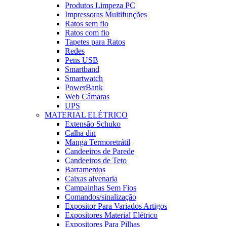
Produtos Limpeza PC
Impressoras Multifunções
Ratos sem fio
Ratos com fio
Tapetes para Ratos
Redes
Pens USB
Smartband
Smartwatch
PowerBank
Web Câmaras
UPS
MATERIAL ELÉTRICO
Extensão Schuko
Calha din
Manga Termoretrátil
Candeeiros de Parede
Candeeiros de Teto
Barramentos
Caixas alvenaria
Campainhas Sem Fios
Comandos/sinalização
Expositor Para Variados Artigos
Expositores Material Elétrico
Expositores Para Pilhas