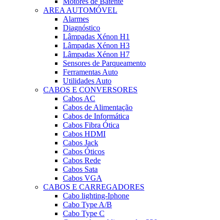
Motores de Batente
AREA AUTOMÓVEL
Alarmes
Diagnóstico
Lâmpadas Xénon H1
Lâmpadas Xénon H3
Lâmpadas Xénon H7
Sensores de Parqueamento
Ferramentas Auto
Utilidades Auto
CABOS E CONVERSORES
Cabos AC
Cabos de Alimentação
Cabos de Informática
Cabos Fibra Ótica
Cabos HDMI
Cabos Jack
Cabos Óticos
Cabos Rede
Cabos Sata
Cabos VGA
CABOS E CARREGADORES
Cabo lighting-Iphone
Cabo Type A/B
Cabo Type C