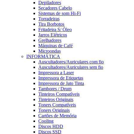
Depiladores
Secadores Cabelo
Sistemas de som Hi-Fi
Torradeiras
Tira Borbotos
Fritadeira S/ Óleo
Jarros Elétricos
Grelhadores
Máquinas de Café
Microondas
INFORMÁTICA
Auscultadores/Auriculares com fio
Auscultadores/Auriculares sem fio
Impressora a Laser
Impressora de Etiquetas
Impressora de Jato Tinta
Tambores / Drum
Tinteiros Compatíveis
Tinteiros Originais
Toners Compatíveis
Toners Originais
Cartões de Memória
Cooling
Discos HDD
Discos SSD