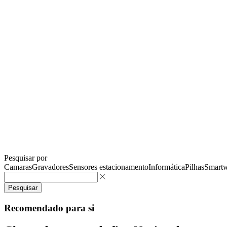
Pesquisar por
Camaras
Gravadores
Sensores estacionamento
Informática
Pilhas
Smartw
Pesquisar
Recomendado para si