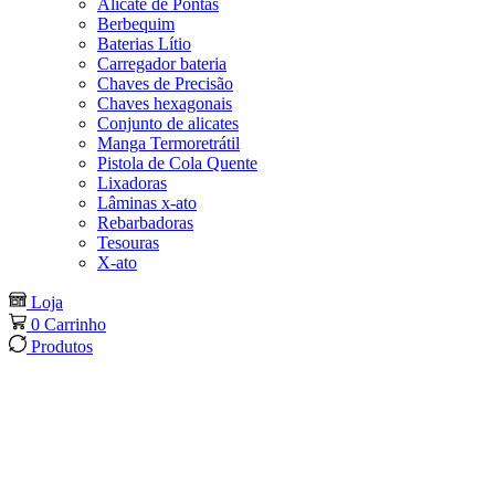
Alicate de Pontas
Berbequim
Baterias Lítio
Carregador bateria
Chaves de Precisão
Chaves hexagonais
Conjunto de alicates
Manga Termoretrátil
Pistola de Cola Quente
Lixadoras
Lâminas x-ato
Rebarbadoras
Tesouras
X-ato
Loja
0
Carrinho
Produtos