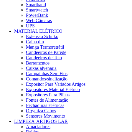
Smartband
Smartwatch
PowerBank
Web Câmaras
UPS
MATERIAL ELÉTRICO
Extensão Schuko
Calha din
Manga Termoretrátil
Candeeiros de Parede
Candeeiros de Teto
Barramentos
Caixas alvenaria
Campainhas Sem Fios
Comandos/sinalização
Expositor Para Variados Artigos
Expositores Material Elétrico
Expositores Para Pilhas
Fontes de Alimentação
Fechaduras Elétricas
Organiza Cabos
Sensores Movimento
LIMPEZA-ARTIGOS LAR
Amaciadores
Baldes