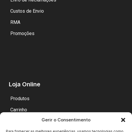
Custos de Envio
RMA
Promoções
Loja Online
Produtos
Carrinho
Gerir o Consentimento
Finalizar Encomenda
Para fornecer as melhores experiências, usamos tecnologias como