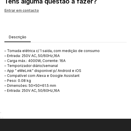
Tens alguma questão a fazer?
Entrar em contacto
Descrição
– Tomada elétrica c/ 1 saída, com medição de consumo
– Entrada: 250V AC, 50/60Hz,16A
– Carga máx.: 4000W, Corrente: 16A
– Temporizador diário/semanal
– App ” eWeLink” disponível p/ Android e iOS
– Compatível com Alexa e Google Assistant
– Peso: 0.08 kg
– Dimensões: 50x50x61.5 mm
– Entrada: 250V AC, 50/60Hz,16A