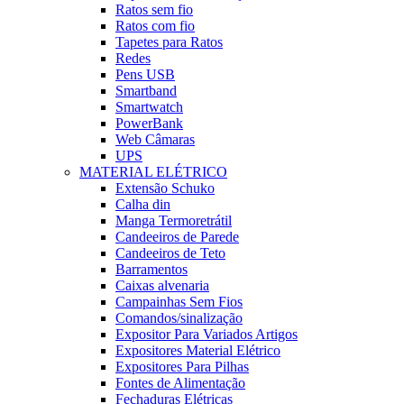
Ratos sem fio
Ratos com fio
Tapetes para Ratos
Redes
Pens USB
Smartband
Smartwatch
PowerBank
Web Câmaras
UPS
MATERIAL ELÉTRICO
Extensão Schuko
Calha din
Manga Termoretrátil
Candeeiros de Parede
Candeeiros de Teto
Barramentos
Caixas alvenaria
Campainhas Sem Fios
Comandos/sinalização
Expositor Para Variados Artigos
Expositores Material Elétrico
Expositores Para Pilhas
Fontes de Alimentação
Fechaduras Elétricas