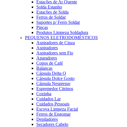
Estações de Ar Quente
Solda Estanho
Estações de Solda
Ferros de Soldar
Suportes p/ Ferro Soldar
Pinças
Produtos Limpeza Soldadura
PEQUENOS ELETRODOMÉSTICOS
Aspiradores de Cinza
Aspiradores
Aspiradores sem Fio
Aparadores
Copos de Café
Balanças
Cápsula Delta Q
Cápsula Dolce Gosto
Cápsula Nespresso
Espremedor Citrinos
Cozinha
Cuidados Lar
Cuidados Pessoais
Escova Limpeza Facial
Ferros de Engomar
Depiladores
Secadores Cabelo