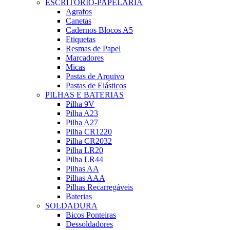
ESCRITÓRIO-PAPELARIA
Agrafos
Canetas
Cadernos Blocos A5
Etiquetas
Resmas de Papel
Marcadores
Micas
Pastas de Arquivo
Pastas de Elásticos
PILHAS E BATERIAS
Pilha 9V
Pilha A23
Pilha A27
Pilha CR1220
Pilha CR2032
Pilha LR20
Pilha LR44
Pilhas AA
Pilhas AAA
Pilhas Recarregáveis
Baterias
SOLDADURA
Bicos Ponteiras
Dessoldadores