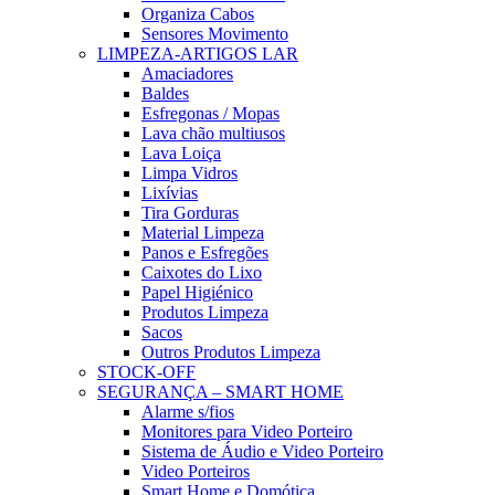
Organiza Cabos
Sensores Movimento
LIMPEZA-ARTIGOS LAR
Amaciadores
Baldes
Esfregonas / Mopas
Lava chão multiusos
Lava Loiça
Limpa Vidros
Lixívias
Tira Gorduras
Material Limpeza
Panos e Esfregões
Caixotes do Lixo
Papel Higiénico
Produtos Limpeza
Sacos
Outros Produtos Limpeza
STOCK-OFF
SEGURANÇA – SMART HOME
Alarme s/fios
Monitores para Video Porteiro
Sistema de Áudio e Video Porteiro
Video Porteiros
Smart Home e Domótica