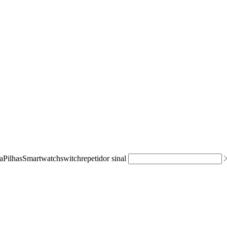
a
Pilhas
Smartwatch
switch
repetidor sinal