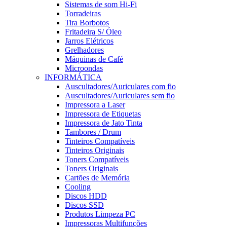
Sistemas de som Hi-Fi
Torradeiras
Tira Borbotos
Fritadeira S/ Óleo
Jarros Elétricos
Grelhadores
Máquinas de Café
Microondas
INFORMÁTICA
Auscultadores/Auriculares com fio
Auscultadores/Auriculares sem fio
Impressora a Laser
Impressora de Etiquetas
Impressora de Jato Tinta
Tambores / Drum
Tinteiros Compatíveis
Tinteiros Originais
Toners Compatíveis
Toners Originais
Cartões de Memória
Cooling
Discos HDD
Discos SSD
Produtos Limpeza PC
Impressoras Multifunções