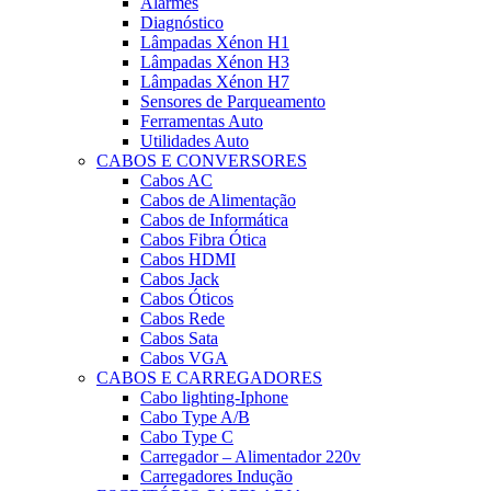
Alarmes
Diagnóstico
Lâmpadas Xénon H1
Lâmpadas Xénon H3
Lâmpadas Xénon H7
Sensores de Parqueamento
Ferramentas Auto
Utilidades Auto
CABOS E CONVERSORES
Cabos AC
Cabos de Alimentação
Cabos de Informática
Cabos Fibra Ótica
Cabos HDMI
Cabos Jack
Cabos Óticos
Cabos Rede
Cabos Sata
Cabos VGA
CABOS E CARREGADORES
Cabo lighting-Iphone
Cabo Type A/B
Cabo Type C
Carregador – Alimentador 220v
Carregadores Indução