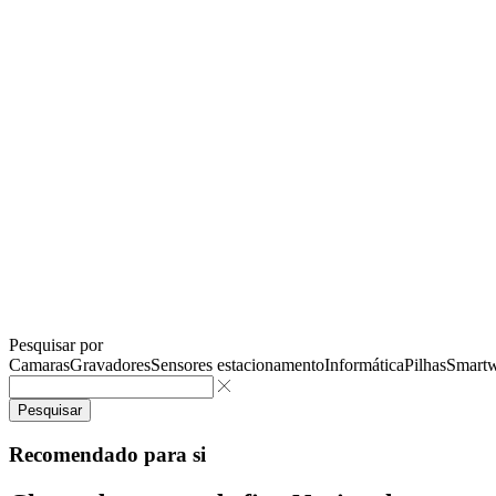
Pesquisar por
Camaras
Gravadores
Sensores estacionamento
Informática
Pilhas
Smartw
Pesquisar
Recomendado para si