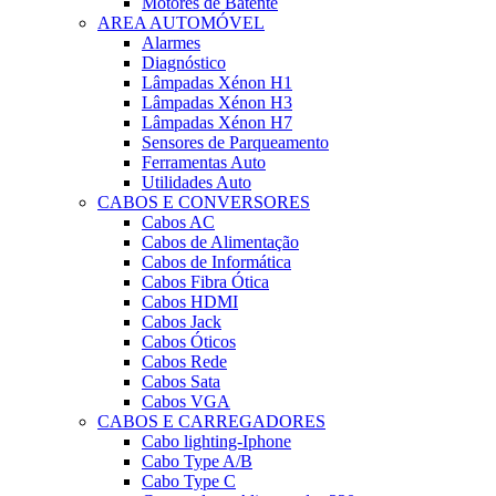
Motores de Batente
AREA AUTOMÓVEL
Alarmes
Diagnóstico
Lâmpadas Xénon H1
Lâmpadas Xénon H3
Lâmpadas Xénon H7
Sensores de Parqueamento
Ferramentas Auto
Utilidades Auto
CABOS E CONVERSORES
Cabos AC
Cabos de Alimentação
Cabos de Informática
Cabos Fibra Ótica
Cabos HDMI
Cabos Jack
Cabos Óticos
Cabos Rede
Cabos Sata
Cabos VGA
CABOS E CARREGADORES
Cabo lighting-Iphone
Cabo Type A/B
Cabo Type C