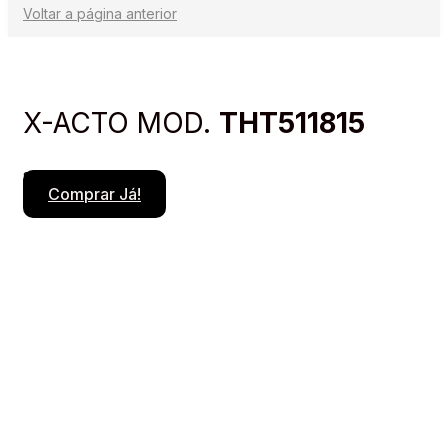
Voltar a página anterior
Produto em destaque
X-ACTO MOD.
THT511815
SUPER PREÇO
Comprar Já!