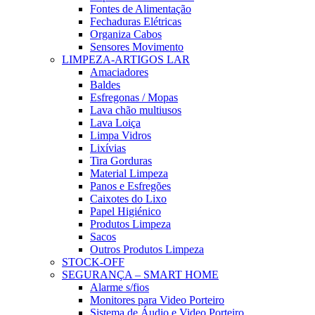
Fontes de Alimentação
Fechaduras Elétricas
Organiza Cabos
Sensores Movimento
LIMPEZA-ARTIGOS LAR
Amaciadores
Baldes
Esfregonas / Mopas
Lava chão multiusos
Lava Loiça
Limpa Vidros
Lixívias
Tira Gorduras
Material Limpeza
Panos e Esfregões
Caixotes do Lixo
Papel Higiénico
Produtos Limpeza
Sacos
Outros Produtos Limpeza
STOCK-OFF
SEGURANÇA – SMART HOME
Alarme s/fios
Monitores para Video Porteiro
Sistema de Áudio e Video Porteiro