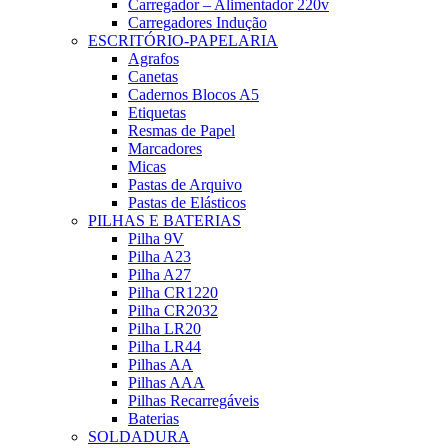
Carregador – Alimentador 220v
Carregadores Indução
ESCRITÓRIO-PAPELARIA
Agrafos
Canetas
Cadernos Blocos A5
Etiquetas
Resmas de Papel
Marcadores
Micas
Pastas de Arquivo
Pastas de Elásticos
PILHAS E BATERIAS
Pilha 9V
Pilha A23
Pilha A27
Pilha CR1220
Pilha CR2032
Pilha LR20
Pilha LR44
Pilhas AA
Pilhas AAA
Pilhas Recarregáveis
Baterias
SOLDADURA