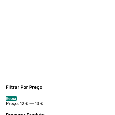
Filtrar Por Preço
Preço
Preço
Repor
Min
Max
Preço:
12 €
—
13 €
Procurar Produto