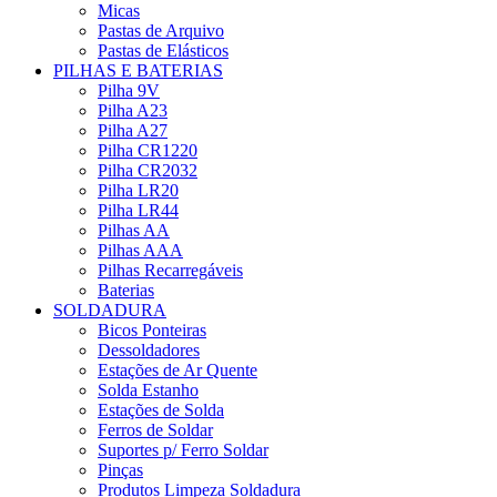
Micas
Pastas de Arquivo
Pastas de Elásticos
PILHAS E BATERIAS
Pilha 9V
Pilha A23
Pilha A27
Pilha CR1220
Pilha CR2032
Pilha LR20
Pilha LR44
Pilhas AA
Pilhas AAA
Pilhas Recarregáveis
Baterias
SOLDADURA
Bicos Ponteiras
Dessoldadores
Estações de Ar Quente
Solda Estanho
Estações de Solda
Ferros de Soldar
Suportes p/ Ferro Soldar
Pinças
Produtos Limpeza Soldadura