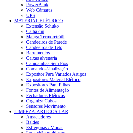
PowerBank
Web Câmaras
UPS
MATERIAL ELÉTRICO
Extensão Schuko
Calha din
Manga Termoretrátil
Candeeiros de Parede
Candeeiros de Teto
Barramentos
Caixas alvenaria
Campainhas Sem Fios
Comandos/sinalização
Expositor Para Variados Artigos
Expositores Material Elétrico
Expositores Para Pilhas
Fontes de Alimentação
Fechaduras Elétricas
Organiza Cabos
Sensores Movimento
LIMPEZA-ARTIGOS LAR
Amaciadores
Baldes
Esfregonas / Mopas
Lava chão multiusos