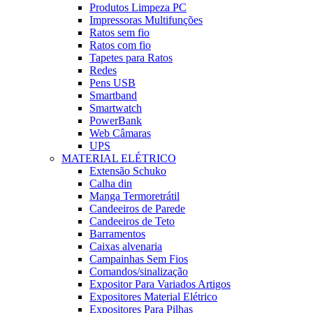
Produtos Limpeza PC
Impressoras Multifunções
Ratos sem fio
Ratos com fio
Tapetes para Ratos
Redes
Pens USB
Smartband
Smartwatch
PowerBank
Web Câmaras
UPS
MATERIAL ELÉTRICO
Extensão Schuko
Calha din
Manga Termoretrátil
Candeeiros de Parede
Candeeiros de Teto
Barramentos
Caixas alvenaria
Campainhas Sem Fios
Comandos/sinalização
Expositor Para Variados Artigos
Expositores Material Elétrico
Expositores Para Pilhas