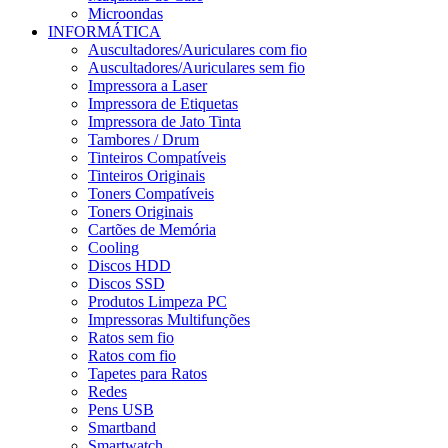
Microondas
INFORMÁTICA
Auscultadores/Auriculares com fio
Auscultadores/Auriculares sem fio
Impressora a Laser
Impressora de Etiquetas
Impressora de Jato Tinta
Tambores / Drum
Tinteiros Compatíveis
Tinteiros Originais
Toners Compatíveis
Toners Originais
Cartões de Memória
Cooling
Discos HDD
Discos SSD
Produtos Limpeza PC
Impressoras Multifunções
Ratos sem fio
Ratos com fio
Tapetes para Ratos
Redes
Pens USB
Smartband
Smartwatch