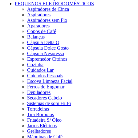
PEQUENOS ELETRODOMÉSTICOS
Aspiradores de Cinza
Aspiradores
Aspiradores sem Fio
Aparadores
Copos de Café
Balanças
Cápsula Delta Q
Cápsula Dolce Gosto
Cápsula Nespresso
Espremedor Citrinos
Cozinha
Cuidados Lar
Cuidados Pessoais
Escova Limpeza Facial
Ferros de Engomar
Depiladores
Secadores Cabelo
Sistemas de som Hi-Fi
Torradeiras
Tira Borbotos
Fritadeira S/ Óleo
Jarros Elétricos
Grelhadores
Máquinas de Café