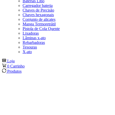
Baterias Lítio
Carregador bateria
Chaves de Precisão
Chaves hexagonais
Conjunto de alicates
Manga Termoretrátil
Pistola de Cola Quente
Lixadoras
Lâminas x-ato
Rebarbadoras
Tesouras
X-ato
Loja
0
Carrinho
Produtos