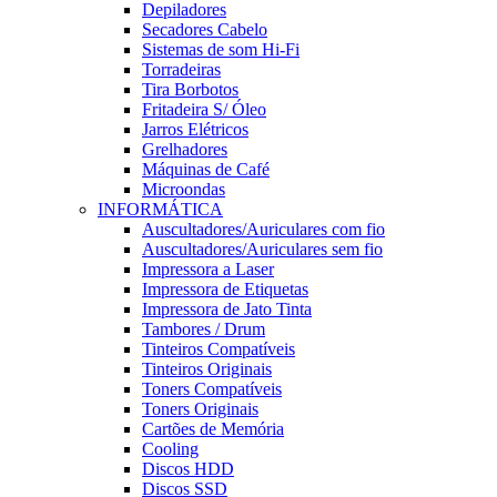
Depiladores
Secadores Cabelo
Sistemas de som Hi-Fi
Torradeiras
Tira Borbotos
Fritadeira S/ Óleo
Jarros Elétricos
Grelhadores
Máquinas de Café
Microondas
INFORMÁTICA
Auscultadores/Auriculares com fio
Auscultadores/Auriculares sem fio
Impressora a Laser
Impressora de Etiquetas
Impressora de Jato Tinta
Tambores / Drum
Tinteiros Compatíveis
Tinteiros Originais
Toners Compatíveis
Toners Originais
Cartões de Memória
Cooling
Discos HDD
Discos SSD