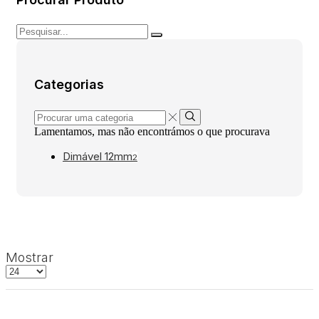
Pesquisar
por:
Categorias
Procurar
uma
Lamentamos, mas não encontrámos o que procurava
categoria
Dimável 12mm
2
grelha
Lista
Mostrar
de
Produtos
por
4
Página
colunas