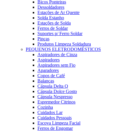
Bicos Ponteiras
Dessoldadores
Estações de Ar Quente
Solda Estanho
Estações de Solda
Ferros de Soldar
Suportes p/ Ferro Soldar
Pinças
Produtos Limpeza Soldadura
PEQUENOS ELETRODOMÉSTICOS
Aspiradores de Cinza
Aspiradores
Aspiradores sem Fio
Aparadores
Copos de Café
Balanças
Cápsula Delta Q
Cápsula Dolce Gosto
Cápsula Nespresso
Espremedor Citrinos
Cozinha
Cuidados Lar
Cuidados Pessoais
Escova Limpeza Facial
Ferros de Engomar