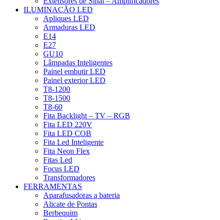
Extensores de Sinal – Amplificadores
ILUMINAÇÃO LED
Apliques LED
Armaduras LED
E14
E27
GU10
Lâmpadas Inteligentes
Painel embutir LED
Painel exterior LED
T8-1200
T8-1500
T8-60
Fita Backlight – TV – RGB
Fita LED 220V
Fita LED COB
Fita Led Inteligente
Fita Neon Flex
Fitas Led
Focus LED
Transformadores
FERRAMENTAS
Aparafusadoras a bateria
Alicate de Pontas
Berbequim