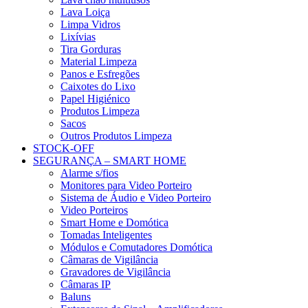
Lava Loiça
Limpa Vidros
Lixívias
Tira Gorduras
Material Limpeza
Panos e Esfregões
Caixotes do Lixo
Papel Higiénico
Produtos Limpeza
Sacos
Outros Produtos Limpeza
STOCK-OFF
SEGURANÇA – SMART HOME
Alarme s/fios
Monitores para Video Porteiro
Sistema de Áudio e Video Porteiro
Video Porteiros
Smart Home e Domótica
Tomadas Inteligentes
Módulos e Comutadores Domótica
Câmaras de Vigilância
Gravadores de Vigilância
Câmaras IP
Baluns