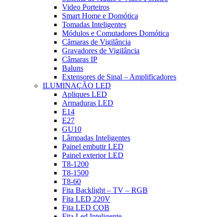
Video Porteiros
Smart Home e Domótica
Tomadas Inteligentes
Módulos e Comutadores Domótica
Câmaras de Vigilância
Gravadores de Vigilância
Câmaras IP
Baluns
Extensores de Sinal – Amplificadores
ILUMINAÇÃO LED
Apliques LED
Armaduras LED
E14
E27
GU10
Lâmpadas Inteligentes
Painel embutir LED
Painel exterior LED
T8-1200
T8-1500
T8-60
Fita Backlight – TV – RGB
Fita LED 220V
Fita LED COB
Fita Led Inteligente