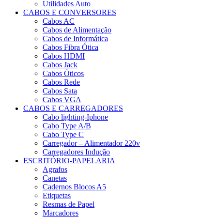
Utilidades Auto
CABOS E CONVERSORES
Cabos AC
Cabos de Alimentação
Cabos de Informática
Cabos Fibra Ótica
Cabos HDMI
Cabos Jack
Cabos Óticos
Cabos Rede
Cabos Sata
Cabos VGA
CABOS E CARREGADORES
Cabo lighting-Iphone
Cabo Type A/B
Cabo Type C
Carregador – Alimentador 220v
Carregadores Indução
ESCRITÓRIO-PAPELARIA
Agrafos
Canetas
Cadernos Blocos A5
Etiquetas
Resmas de Papel
Marcadores