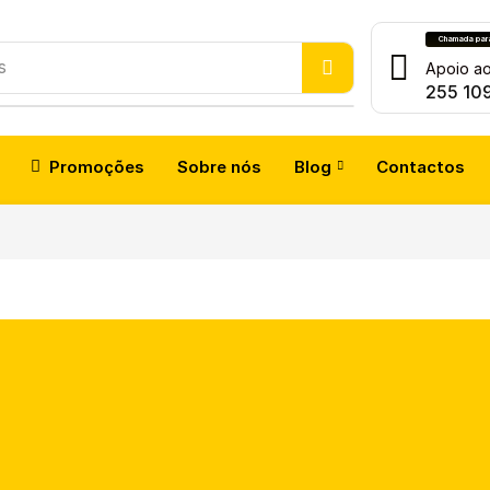
Chamada para 
s
Apoio ao
255 10
Promoções
Sobre nós
Blog
Contactos