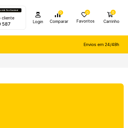
rede fixa Nacional
0
0
0
 cliente
Favoritos
Carrinho
Comparar
Login
9 587
Envios em 24/48h